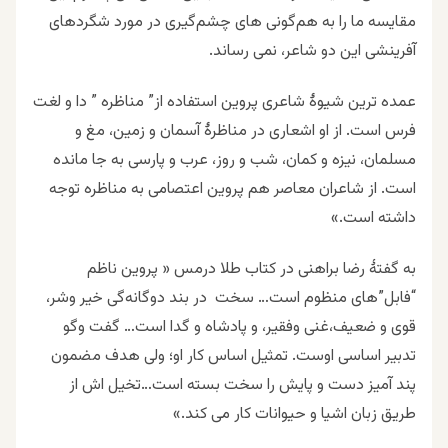
مقایسه ما را به هم‌گونی های چشم‌گیری در مورد شگردهای
آفرینشی این دو شاعر، نمی رساند.
عمده ترین شیوۀ شاعری پروین استفاده از” مناظره ” دا و لغت
فرس است. از او اشعاری در مناظرۀ آسمان و زمین، مغ و
مسلمان، نیزه و کمان، شب و روز، عرب و پارسی به جا مانده
است. از شاعران معاصر هم پروین اعتصامی به مناظره توجه
داشته است.»
به گفتۀ رضا براهنی در کتاب طلا درمس « پروین ناظم
“فابل”های منظوم است… سخت در بند دوگانه‌گی خیر وشر،
قوی و ضعیف،غنی وفقیر، و پادشاه و گدا است… گفت وگو
تدبیر اساسی اوست. تمثیل اساس کار او؛ ولی هدف مضمون
پند آمیز دست و پایش را سخت بسته است…تخیل ا‌ش از
طریق زبان اشیا و حیوانات کار می کند.»