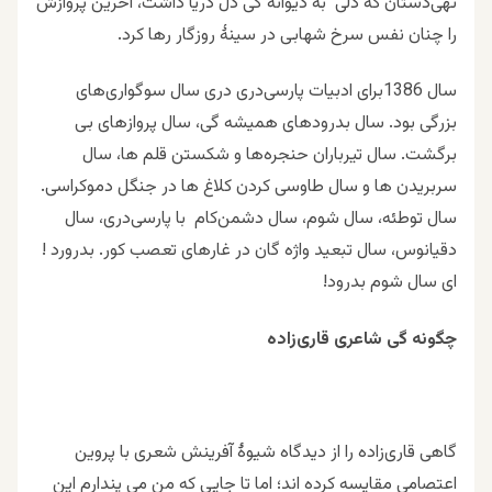
تهی‌دستان که دلی به دیوانه گی دل دریا داشت، آخرین پروازش
را چنان نفس سرخ شهابی در سینۀ روزگار رها کرد.
سال 1386برای ادبیات پارسی‌دری دری سال سوگواری‌های
بزرگی بود. سال بدرودهای همیشه گی، سال پروازهای بی
برگشت. سال تیرباران حنجره‌ها و شکستن قلم ها، سال
سربریدن ها و سال طاوسی کردن کلاغ ها در جنگل دموکراسی.
سال توطئه، سال شوم، سال دشمن‌کام با پارسی‌دری، سال
دقیانوس، سال تبعید واژه گان در غارهای تعصب کور. بدرورد !
ای سال شوم بدرود!
چگونه گی شاعری قاری‌زاده
گاهی قاری‌زاده را از دیدگاه شیوۀ آفرینش شعری با پروین
اعتصامی مقایسه کرده اند؛ اما تا جایی که من می پندارم این