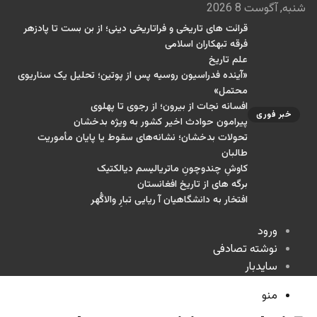
شنبه, آگوست 8 2026
قرائت های تاریخی و فراتاریخی دینی؛ از بن بست تا پادزهر
فرقه تبهکاران اسلامی
علم تاریخ
«آینده فدراسیون روسیه پس از پوتین؛ تحلیل یک سناریوی
محتمل»
افسانه نجات از بیرون؛ از رجوی تا پهلوی
خبر فوری
پیرامون حوادث اخیر کشور به ویژه بدخشان
تحولات بدخشان؛ نشانه‌های سقوط یا پایان مأموریت
طالبان
کاوشِ چندو‌چونِ ماتریالیسم دیالکتیک
برگه های از تاریخ افغانستان
افتخار به دانشگاهیان آ ریایی تبارِ والاگُهر
ورود
نوشته تصادفی
سایدبار
منو