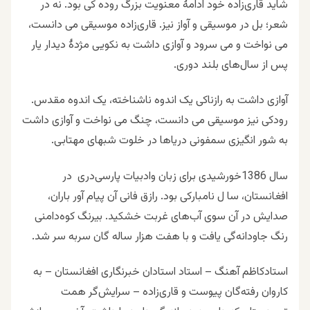
شاید قاری‌زاده خود ادامۀ معنویت بزرگ روده کی بود. نه در
شعر؛ بل در موسیقی و آواز نیز. قاری‌زاده موسیقی می دانست،
می نواخت و می سرود و آوازی داشت به نکویی مژدۀ دیدار یار
پس از سال‌های بلند دوری.
آوازی داشت به رازناکی یک اندوه ناشناخته، یک اندوه مقدس.
رودکی نیز موسیقی می دانست، چنگ می نواخت و آوازی داشت
به شور انگیزی سمفونی دریاها در خلوت شبهای مهتابی.
سال 1386خورشیدی برای زبان وادبیات پارسی‌دری در
افغانستان، سا ل نامبارکی بود. رازق فانی آن پیام آور باران،
صدایش در آن سوی آب‌های غربت خشکید. بیرنگ کوه‌دامنی
رنگ جاودانه‌گی یافت و با هفت هزار ساله گان سربه سر شد.
استادکاظم آهنگ – استاد استادان خبرنگاری افغانستان – به
کاروان رفته‌گان پیوست و قاری‌زاده – سرایش‌گر همت