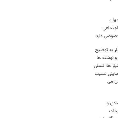
ها و
اجتماعی
 خصوصی دارد.
از به توضیح
و نوشته ها
یاز ها؛ تسلی
رصایتی نسبت
دن می
ادی و
یمات