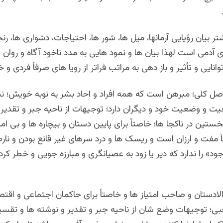
ر بیان رؤیایی آرمانها، میل ها، شور ها، احتیاجات، دشواری ها، رنج
آدمی است لهذا بیان ها و نمود هایی به مدد ناخود آگاه و روان 
انایی و تأثیر و باز دهی به مراتب فراتر از رویا های صرفاً فردی و
ل کلی؛ مبرهن است که همه افراد و احاد بشر به نوبه خویش؛ نی
یت و وضعیت خود و دیگران دارد؛ توجیهات از ناحیه جبر و تقدیر 
تین در ناکجا ها؛ خاصتاً برای پایین دستان و بیچاره ها و بی امت
 مفت و ارزان است و ریسک ها و درد سرهای غیر قانع بودن و نا
ود» را ندارد که دیر یا زود به عصیانگری و مبارزه جویی و خطر کر
بالادستان و صاحب امتیاز ها و خاصتاً برای حاکمان اجتماعی و اقتص
بی؛ توجیهات وضع شان از ناحیه جبر و تقدیر و نوشته ها و تقس