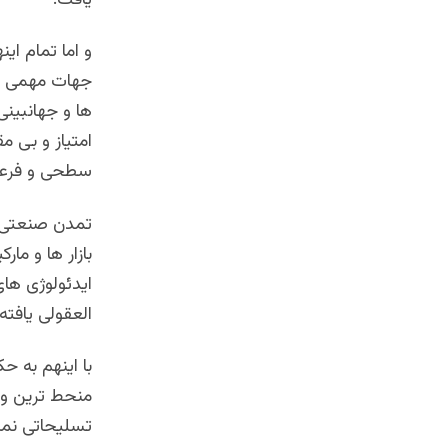
یافت.
و اما تمام ای
جهات مهمی با
ها و جهانبینی
امتیاز و بی م
سطحی و فرعی؛
تمدن صنعتی و 
بازار ها و ما
ایدئولوژی ها
العقولی یافته
با اینهم به ح
منحط ترین و س
تسلیحاتی نما