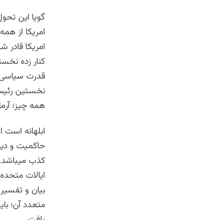
گویا این تحول
امریکا قادر ش
کنار زده نخس
قدرت سیاسی د
نخستین رئیس 
همه چیز؛ آرما
ابلهانه است 
حاکمیت و دیوا
کذب میباشد. د
ایالات متحده
بیان و تفسیر 
متعدد آن؛ بای