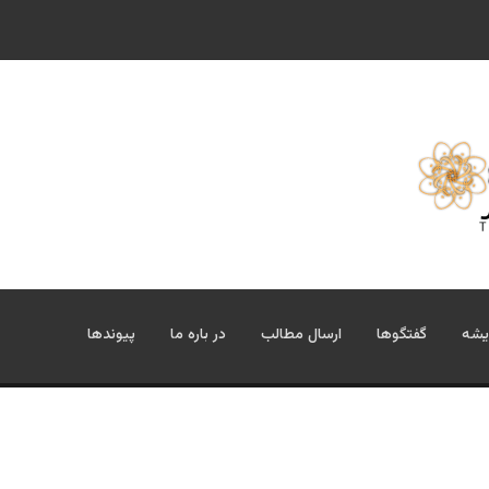
یشه
گفتگوها
ارسال مطالب
در باره ما
پیوندها