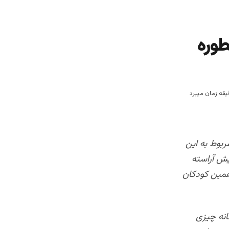
طوره
ربوط به این
یش آراسته
مین کودکان
انه چیزی