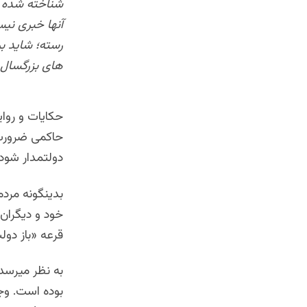
شناخته شده و 
آنها خبری نی
رسته؛ شاید ب
های بزرگسال ا
حکایات و روای
حاکمی ضرورت م
دولتمدار شود.
بدینگونه مردم
خود و دیگران 
قرعه «باز دول
به نظر میرسد
بوده است. وج