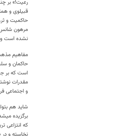
رعیت!» بر چن
قبیلوی و هما
حاکمیت و ثروت
مرهون شانس و
نشده است و 
مفاهیم مذهبی 
حاکمان و سلط
است که بر جها
مقدرات نوشته 
و اجتماعی فرا
شاید هم بتوان
برگزیده میشده
که انتزاعی تر
نخاسته و در 