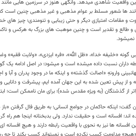
ین واقعیت شاهدی میدهد. وانگهی هنوز در سرزمین هایی مانند 
نند ها شعور مسلط بر عوام مذهبی و غیر مذهبی چنین است که 
 و مقامات امتیازی دیگر و حتی زیبایی و تنومندی؛ چیز های خدا 
 طالع و تقدیر است و چنین موهبت های بزرگ به هرکس و ناکس 
نمیشود.
گونه «خلیفه خدا»، «ظل الله»، «فره ایزدی»، «ولایت فقیه» وغیر
ه داران نسبت داده میشده است و میشود؛ در اصل ادامه یک گو
نبینی وارونهِ «اصالت گذشته» و اینکه ما در وجود پدران و آبا و اجد
و از پیش تعین شده به این جهان آمده ایم، پیشرفت و دانایی و 
تر از گذشتگان (به ویژه مقدس شده)؛ برای مان ناممکن است؛ ابتنا 
 گفت؛ اینکه حاکمان در جوامع انسانی؛ به طریق فال گرفتن «باز 
 اند؛ افسانه است و حقیقت ندارد. ولی بدبختانه اینجا هم راه گر
ین افسانه ها نیز به نحوی با واقعیت رابطه دارند و هیچ افسانه ای
«هیچ» مداومت کسب نکرده است و نمیتواند کسب بکند تا چه رس