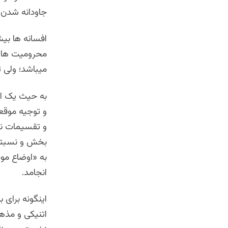
جاودانه شدن.
افسانه ها بیشت
محرومیت های 
میباشد؛ ولی تو
به حیث یک اص
و توجیه موقع
و تقسیمات نخس
بخش و نسبتاَ
به «اوضاع موج
انجامد.
اینگونه برای 
اتنیکی و مذه