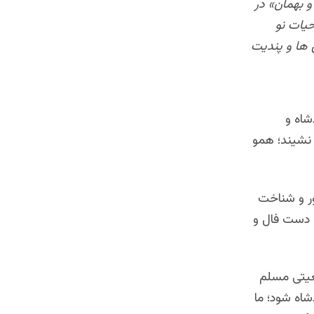
و بهمان» در
یات نو
 ها و پندیت
شاه و
 نشیند؛ همو
ور و شناخت
ه دست فال و
عیتی مسلم
شاه شود؛ ما