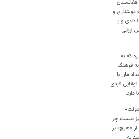
افغانستان
دولتداری و
دادی و یا
ارزانی
ه که به
نه فرهنگ
اد مان با
توانایی فردی
دارد.
دولت»
یز نیست چرا
 از «هیچ» بر
د به