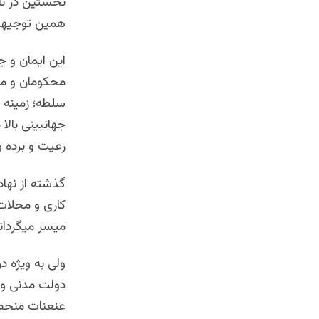
نخستین در ناک
همین توجیهات 
این ایمان و ج
محکومان و مط
سلطه؛ زمینه ه
جهانبینی بال
رعیت و برده و 
گذشته از نهاد
کاری و محلات 
میسر میگرداند
ولی به ویژه د
دولت مدنی و 
عنعنات منحط 