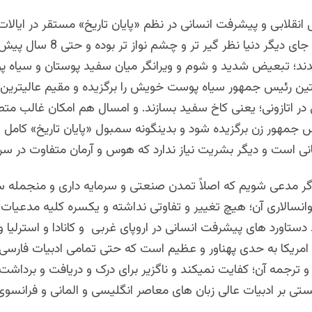
 انقلابی و پیشرفت انسانی در نظم «پایان تاریخ» مستقر در ایالا
امریکا از همه جای دیگر دنیا نظر گیر تر و چشم 
دند؛ تبعیض شدید و شوم و ویرانگر میان سفید پوستان و سیاه پوس
تین رئیس جمهور سیاه پوست خویش را برگزیده و مقیم عالیترین 
ر اتازونی؛ یعنی کاخ سفید بسازند. و امسال هم امکان غالب متص
جمهور زن برگزیده شود و بدینگونه سمبول «پایان تاریخ» کامل گر
نی است و دیگر بشریت نیاز ندارد که هوس و آرمان متفاوت در سر ب
اگر مدعی شویم که اصلاً تمدن صنعتی و سرمایه داری و منجمله 
نسالاری آن؛ هیچ تغییر و تفاوتی نداشته و یکسره کلیه مدعیات؛
ستاورد های پیشرفت انسانی در اروپای غربی و کانادا و استرلیا و 
 امریکا به حدی پهناور و عظیم است که حتی تمامی ادبیات فارسی 
و ترجمه آن؛ کفایت نمیکند و ناگزیر برای درک و دریافت و برداشت
ستی بر ادبیات عالی زبان های معاصر انگلیسی و المانی و فرانسو