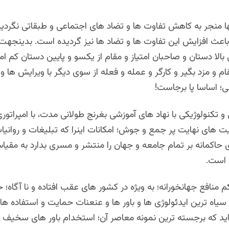
نها منجر به کاهش تفاوت ها و تضاد های اجتماعی و طبقاتی نگردید
عث افزایش این تفاوت ها و تضاد ها نیز گردیده است. بدینجهت ق
 بالا دستان و صاحبان امتیاز و مقام از یکسو و پایین دستان کم امت
قام و مزد بگیر و کارگر و عمله و فعله از سوی دیگر با ویرایش ها 
 اساسا پا برجاست!
تکنولوژیکی با نهاد های آموزشی بغرنج طولانی مدت، با امپراتوری 
رکیت های نهایت پر جمع و جوش؛ امکانات اینرا که تبلیغات و روانیا
ی حاکمانه بر تمام جامعه و جهان را منتشر و مسری بدارد به مقی
 است.
کم منافع جهانخورانه؛ به ویژه در کشور های عقب افتاده و نا آگاه؛ 
یاه ترین ایدئولوژی ها و باور ها و عنعنات حمایت و استفاده های
ید که برجسته ترین نمونه معاصر آن؛ استخدام باور های سخیف و 