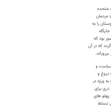
ت متحده
نواز تر بوده و حتی 8 سال پیش؛ مردمان
تان را به
جایگاه
ور بود که
دد که در آن
پروراند.
سیاست و
 دروغ و
به ویژه در
دری برای
 پهلو های
ی تسلط