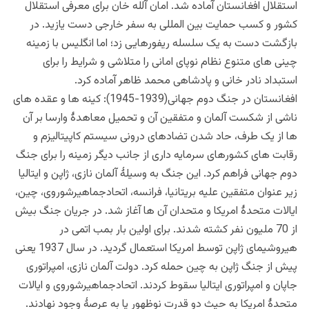
استقلال افغانستان آماده شد. امان آلله خان برای معرفی استقلال
کشور و کسب حمایت بین المللی به سفر خارجی دست یازید. در
بازگشت دست به یک سلسله ریفورهایی زد؛ اما انگلیس با زمینه
چینی های متنوع نظام نوپای امانی را متلاشی و شرایط را برای
استبداد نادر خانی و پادشاهی محمد ظاهر آماده کرد.
افغانستان در جنگ دوم جهانی(1939-1945): کینه ها و عقده های
ناشی از شکست آلمان و متفقین آن و تحمیل معاهدۀ وارسا بر آن
ها از یک طرف، حاد شدن تضادهای درونی سیستم کاپیتالیزم و
رقابت های کشورهای سرمایه داری از جانب دیگر زمینه را برای جنگ
دوم جهانی فراهم کرد. این جنگ به وسیلۀ آلمان نازی، ژاپن و ایتالیا
زیر عنوان متفقین علیه بریتانیا، فرانسه، اتحادجماهیرشوروی، چین،
ایالات متحدۀ امریکا و متحدان آن ها آغاز شد. در جریان جنگ بیش
از 70 ملیون نفر کشته شدند. برای اولین بار بمب اتمی در
هیروشیمای ژاپن توسط امریکا استعمال گردید. در سال 1937 یعنی
پیش از جنگ ژاپن به چین حمله کرد. دولت آلمان نازی، امپراتوری
جاپان و امپراتوری ایتالیا سقوط کردند. اتحادجماهیرشوروی و ایالات
متحدۀ امریکا به حیث دو قدرت نوظهور پا به عرصۀ وجود نهادند.