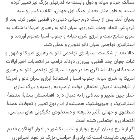
ممالک خرد و میانه و دول وابسته به قدرتهای بزرگ نیز تغییر کرده
است. به طور مثال بعد از جنگ اول جهانی، انقلاب کبیر روسیه
بمیان آمد. پس از جنگ دوم جهانی دنیای دو قطبی ظهور کرد. بعد از
فروپاشی اتحاد جمایر شوروی، سران ناتو به رهبری امریکا با شتاب به
سوی منابع نفت و انرژی شرق میانه و جنوب آسیا هجوم آوردند و
استراتیژی تهاجمی سران ناتو تدوین و عملی شد.
حالا بعد از شکست استراتیژی تهاجمی ناتو به رهبری امریکا و ظهور و
ثبات جهان چند قطبی، پیروزی دونالد ترامپ در انتخابات اخیر ایالات
متحدۀ امریکا، افشاگری ها در مورد استراتیژی تهاجمی ناتو به رهبری
امریکا به شرق میانه، جنوب آسیا و استفادۀ ابزاری سران ناتو و آمریکا
از افراطیت، نزدیکی احتمالی دولت ترامپ به روسیه و بزرگ سازی
خطر چین تغییر و تبدلاتی را به دنبال دارد. افغانستان بمثابۀ منطقۀ
استراتیژیک و جیوپولیتیک همیشه از این نوع تغییر و تحولات عمدۀ
منطقوی و جهانی تأثیر پذیرفته و دستخوش دگرگونی های سیاسی،
اقتصادی و اجتماعی شده است.
اگر از شرح و بیان تاریخ پرفراز و نشیب کشور در ادوار گوناگون قدیم
بگذریم، شایسته است که یادی از خراسان بزرگ در عهد امپراتوری