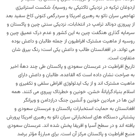
اردوغان ترکیه در نزدیکی تاکتیکی به روسیه)، شکست استرانیژی
تهاجمی سران ناتو به رهبری امریکا و سردرگمی کنونی کاخ سفید بعد
از پیروزی دونالد ترامپ در انتخابات، نزدیکی سنتی چین و پاکستان و
سرمایه گذاری هنگفت چین به این کشور و عدم درک عمیق چین و
روسیه از ماهیت مشترک افراطیون از جمله طالبان و داعش بوده
می تواند. در افغانستان طالب و داعش یکی است؛ رنگ بیرق شان
متفاوت است.
تاریخ افراطیت در عربستان سعودی و پاکستان طی چند دهۀ اخیر
به صراحت نشان داده است که القاعده، طالبان و داعش دارای
ماهیت مشترک اند و از یک ایدئولوژی افراطی سلفی و تکفیری و
اسلام بنیادگرایانۀ خشن، خونین و خطرناک پیروی می کنند. همه
این ها در میادین خونین و آنشین جنگ درازدامن و ویرانگر
افغانستان به حمایت استخبارات پاکستان و عربستان سعودی و
پشتبانی دستگاه های استخباراتی سران ناتو به رهبری امریکا پرورش
یافته اند و در سطح آسیا و افریقا پخش شده اند. عربستان سعودی
منبع افراطیت و پاکستان مرکز آن است. برای مبارزۀ مؤثر برضد