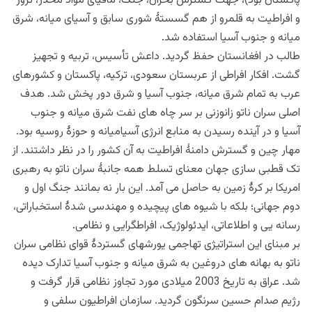
پاکستان بود)، جهت گسترش بحران، جنگ، مافیای مواد مخدر، ترور
و افراطیت به قلمرو از هم گسستۀ شوری سابق و آسیای میانه، شرق
میانه و جنوب آسیا استفاده شد.
طالب در افغانستان حفظ گردید. داعش تأسیس، تربیه و تجهیز
گشت. افکار افراطی از عربستان سعودی، ترکیه، پاکستان و کشورهای
عرب به تمام شرق میانه، جنوب آسیا و شرق دور پخش شد. هدف
اصلی سران ناتو زانوزنی بر سر چاه های نفت شرق میانه و جنوب
آسیا و در آینده رسیدن به منابع انرژی آسیامیانه و حوزۀ روسیه بود.
مهار چین و گسترش دامنۀ افراطیت به آن کشور را در نظر داشتند. از
تک قطبی سازی جهان معنای تسلط همه جانبۀ سران ناتو به رهبری
امریکا بر کرۀ زمین به حاصل می آمد. این بار نه بمانند جنگ اول و
دوم جهانی؛ بلکه با شیوه های پیچیده و مهندسی شدۀ استخباراتی،
رسانه یی و اطلاعاتی، ایدئولوژیک، افراطگرایی و نظامی.
بر مبنای این استراتیژی تهاجمی یورشهای گستردۀ قوای نظامی سران
ناتو به بهانه های دروغین به شرق میانه و جنوب آسیا تدارک دیده
شد. عراق به تاریخ 2003 میلادی مورد تجاوز نظامی قرار گرفت و
رژیم صدام حسین سرنگون گردید. سازمان افراطیون سلفی و