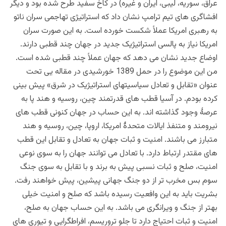
عراق، سوریه، لیبی، ایران و غیره) در کاخ سفید طرح شده بود و دیگر
افشاگری های تیم ترامپ نشان داد که استراتیژی تهاجمی سران ناتو
به رهبری امریکا عملاً شکست خورده است. به این صورت سران
امریکا نیاز به پالسی استراتیژیک جدید در جهان چند قطبی دارند.
اوضاع جدید نشان می دهد که جهان عملاً چند قطبی شده است.
من این موضوع را در حمل 1389 خورشیدی در مقاله یی تحت
عنوان «تقابل و تعادل سیاسیتهای استراتیژیک در شرق» پیش بینی
کرده بودم. در آسیا قطب های قدرتمند چین، روسیه و هند پا به
عرصۀ وجود گذاشته اند. به این حساب در جهان کنونی قطب های
نیرومند و متنفذ ایالات متحدۀ امریکا، اروپا، چین، روسیه و هند
متبارز می باشند. امنیت و ثبات جهان به تعادل و تقابل این قطب
های مقتدر ارتباط دارد. با تعادل می توانند جهان را به سوی نوعی
امنیت، صلح و ثبات نسبی پیش به برند و با تقابل به سوی جنگ
سوم بس مخرب تر از دو جنگ جهانی پیشین، پیش خواهند رفت.
بشریت باید به این وافعیت رسیده باشد که صلح و امنیت خیلی
بهتر از جنگ و ویرانگری می باشد. به این حساب جهان به صلح،
امنیت و ثبات احتیاج دارد تا جلو تروریسم، افراطگرایی و تیوری های