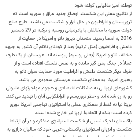
توطئه آمیز مافیایی گرفته شود.
از نتائیج عملی این شکست، اوضاع جدید عراق و سوریه است که
تروریستان و افراطیون در حال فرار و شکست می باشند. طرح صلح
دولت سوریه با مخالفان با پادرمیانی روسیه و ترکیه در 29 دسمبر
2016 به امضا رسید. متحدان دیروز ناتو و امریکا در حمایت از
داعش و افراطیون (مثل ترکیه) بعد از کودتای ناکام آن کشور به جبهه
مخالف ناتو و امریکا (یعنی روسیه) پیوسته اند. عربستان از یک طرف
عملاً در جنگ یمن گیر مانده و به نفس نفسک افتاده است و از
طرف دیگر شکست داعش و افراطیت مورد حمایت سران ناتو به
رهبری امریکا، به معنای شکست عربستان سعودی می باشد.
کشورهای اروپایی به مشکلات اقتصادی و هجوم مهاجرتهای ملیونی
رو به رو شده اند و خطر تروریسم و افراطگرایی آنان را تهدید می کند.
بریتا نیا نه فقط از همکاری عملی با استراتیژی تهاجمی امریکا دوری
کرده است؛ بلکه از اتحادیۀ اروپا نیز خارج شده است.
پاکستان با درک نسبی از شکست استراتیژی متذکره و در آن ارتباط
شکست و انزوای استراتیژی پاکستانی-عربی خود که سالیان درازی به