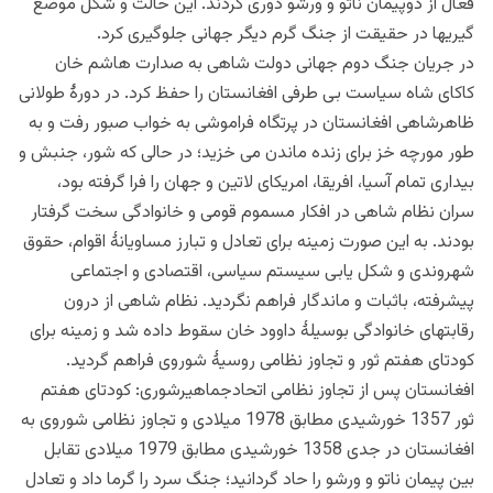
فعال از دوپیمان ناتو و ورشو دوری کردند. این حالت و شکل موضع
گیریها در حقیقت از جنگ گرم دیگر جهانی جلوگیری کرد.
در جریان جنگ دوم جهانی دولت شاهی به صدارت هاشم خان
کاکای شاه سیاست بی طرفی افغانستان را حفظ کرد. در دورۀ طولانی
ظاهرشاهی افغانستان در پرتگاه فراموشی به خواب صبور رفت و به
طور مورچه خز برای زنده ماندن می خزید؛ در حالی که شور، جنبش و
بیداری تمام آسیا، افریقا، امریکای لاتین و جهان را فرا گرفته بود،
سران نظام شاهی در افکار مسموم قومی و خانوادگی سخت گرفتار
بودند. به این صورت زمینه برای تعادل و تبارز مساویانۀ اقوام، حقوق
شهروندی و شکل یابی سیستم سیاسی، اقتصادی و اجتماعی
پیشرفته، باثبات و ماندگار فراهم نگردید. نظام شاهی از درون
رقابتهای خانوادگی بوسیلۀ داوود خان سقوط داده شد و زمینه برای
کودتای هفتم ثور و تجاوز نظامی روسیۀ شوروی فراهم گردید.
افغانستان پس از تجاوز نظامی اتحادجماهیرشوری: کودتای هفتم
ثور 1357 خورشیدی مطابق 1978 میلادی و تجاوز نظامی شوروی به
افغانستان در جدی 1358 خورشیدی مطابق 1979 میلادی تقابل
بین پیمان ناتو و ورشو را حاد گردانید؛ جنگ سرد را گرما داد و تعادل