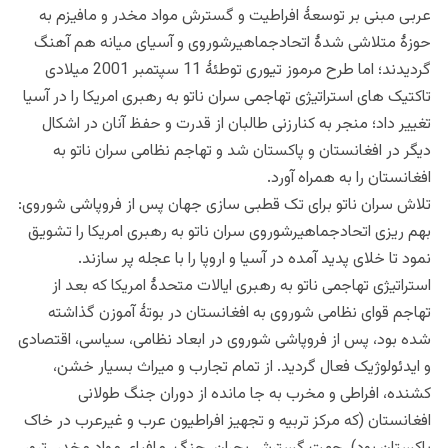
عربی مبنی بر توسعۀ افراطیت و گسترش مواد مخدر و مافیزم به
حوزۀ متلاشی شدۀ اتحادجماهیرشوروی و آسیای میانه هم آهنگ
گردیدند؛ اما طرح مرموز تیوری توطئۀ 11 سپتمبر 2001 میلادی
تاکتیک های استراتیژی تهاجمی سران ناتو به رهبری امریکا را در آسیا
تغییر داد؛ منجر به کنارزنی طالبان از قدرت و حفظ آنان در اشکال
دیگر در افغانستان و پاکستان شد و تهاجم نظامی سران ناتو به
افغانستان را به همراه آورد.
تلاش سران ناتو برای تک قطبی سازی جهان پس از فروپاشی شوروی:
بهم ریزی اتحادجماهیرشوروی سران ناتو به رهبری امریکا را تشویق
نمود تا خلای پدید آمده در آسیا و اروپا را با عجله پر سازند.
استراتیژی تهاجمی ناتو به رهبری ایالات متحدۀ امریکا که بعد از
تهاجم قوای نظامی شوروی به افغانستان در بوتۀ آموزن گذاشته
شده بود، پس از فروپاشی شوروی در ابعاد نظامی، سیاسی، اقتصادی
و ایدئولوژیک فعال گردید. از تمام تجارب و میراث بسیار خشن،
کشنده، افراطی و مخرب به جا مانده از دوران جنگ طولانی
افغانستان (که مرکز تربیه و تجهیز افراطیون عرب و غیرعرب در خاک