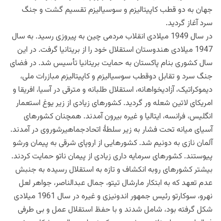
جهان به دو قطب کاپیتالیزم و سوسیالیزم تقسیم گشت و جنگ
سرد آغاز گردید.
در سال 1949 میلادی انقلاب مردمی چین به پیروزی رسید. به سال
1947 میلادی هندوستان استقلال خود را از بریتانیا گرفت. در این
سال کشوری بنام پاکستان به حمایت بریتانیا تأسیس شد. در فضای
جنگ سرد و تقابل دوقطب سوسیالیزم و کاپیتالیزم مبازرات ملی،
دیموکراتیک، آزادیخواهانه، استقلال طلبانه و مترقی در آسیا، افریقا و
امریکای لاتین شعله ور گردید. کشورهای زیادی از زیر یوغ استعمار
انگلیس، فرانسه، ایتالیا و غیره بیرون آمدند. همچنان کشورهای
آسیای میانه تحت فشار به زیر سلطۀ اتحادجماهیرشوروی در آمدند.
آلمان نازی به دونیم شد. کشورهایی از اروپای شرقی به پیمان ورشو
پیوستند. کشورهای سرمایه داری زیادی از پیمان ناتو حمایت کردند.
بیشتر کشورهای روبه انکشاف و تازه به استقلال رسیده به جنبش
عدم تعهد که به ابتکار مارشال تیتو، جمال عبدالناصر، جواهر لعل
نهرو، سوکارتو رئیس جمهور اندونیزی و غیره در سال 1961 میلادی
شکل گرفته بود، شامل شدند و با حفظ استقلال عمل و بی طرفی