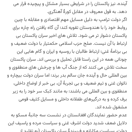
آینده، نیز پاکستان را در شرایطی بسیار مشکل و پیچیده قرار می
دهد. به قول معروف در مقابل کورۀ آهنگری.
اگر دولت ترامپ به دلیل مسایل مهم اقتصادی و مقابله با چین
روابط خود را با هندوستان تقویه کند؛ آن گاه یافتن راه چاره برای
پاکستان دشوار تر می شود. تلاش های اخیر سران پاکستان بی
ارتباط با آن نیست. صلح حزب اسلامی حکمتیار با دولت ضعیف و
بی برنامۀ غنی؛ ارتباط طالبان با روسیه و ایران و گام هایی این
چونانی همه در این راستا قابل تحلیل و بررسی اند. سران پاکستان
سخت تلاش می کنند که از جنگ آب ها و چرخش های منطقوی و
بین المللی حال و آینده جان سالم بدر برند؛ اما سران دولت بیچاره و
ناتوان غنی و تیم ضعیف و بی تجربۀ آن، بی خبر از اوضاع داخلی،
منطقوی و بین المللی می باشند؛ به مانند کبک سر خود را به زیر
برف کرده و به درگیرهای طفلانه داخلی و مسایل کثیف قومی
مشغول شده اند.
عدم حضور نمایندگان افغانستان در نشست سه جانبۀ مسکو به
دلایل ضعف شدید دولت اشرف غنی و سیاست مرده و پاسیف این
دولت، سیاست مکارانه و فریبندۀ سران پاکستان (به تقلید از