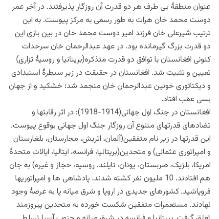
عنوان منطقۀ بی طرف هر دو قدرت آن روزگار پذیرفتند. در آخر عمر
دوست محمد خان هرات به طور رسمی به مرکز پیوست. به این
ترتیب شیرعلی خان فرزند امیر دوست محمد خان در بین بازی این
دو قدرت بزرگ گیرمانده بود. در عهد عبدالرحمان خان سرحدات
کنونی افغانستان با توافق دو قدرت متذکره(بریتانیا و روسیۀ تزاری)
تعیین و تثبیت شد. افغانستان در حقیقت در زیر سیطرۀ استبدادی
و دیکتاتوری خونین عبدالرحمان خان منجمد شد؛ خشکید و از جهان
بسی عقب افتاد.
افغانستان در جنگ اول جهانی(1914-1918): در اثر رقابتها و
تضادهای قدرتهای متنوع آن روزگار جنگ اول جهانی بوقوع پیوست.
این قدرتها در زیر نام متفقین(آلمان، اتریش، مجارستان، بلغارستان
و امپراتوری عثمانی) و متحدین(بریتانیا، فرانسه، ایتالیا، ایالات متحدۀ
امریکا، بلژیک، صربستان، یونان، تایلند، روسیه، حجاز و غیره) به جان
هم افتادند. 10 ملیون نفر کشته شدند. پادشاهی ها و امپراتوریها
فروپاشید. کشورهای جدیدی در اروپا و شرق میانه پا به عرصۀ وجود
نهادند. مستعمرات متفقین شکست خورده به متحدین پیروزمند
تعلق گرفت. بریتانیا و فرانسه در شرق میانه و جنوب آسیا تسلط