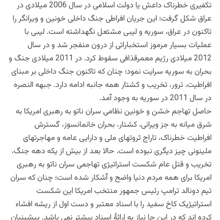
تکفیری خطرناک داعش یا دولت اسلامی در سال 2006 میلادی در
عراق شکل گرفت؛ این جریان افراطی جنگ داخلی خونین و ویرانگر را
تاکنون در عراق، سوریه و لیبی مشتعل نگهداشته است. لیبی با
عملیات بسیار مرموز استخباراتی از درون منفجر شد و در سال
2012 میلادی رژیم معمرقذافی سقوط کرد. در 2011 میلادی جنگ و
بحران به سوریه سرایت نمود؛ چنان که تاکنون جنگ داخلی بر مبنای
افراطیت، ترور، تخریب و کشتار همه جانبه ادامه دارد. جبهه النصره
در سال 2011 در سوریه به وجود آمد.
حاصل تهاجم خشن و خونین نظامی سران ناتو به رهبری امریکا به
شرق میانه به جز ویرانی، کشتار، بحران خانمانسوز، گسترش
افراطیت خطرناک، تاراج ثروتهای ملی و دارایی عامه و مهاجرتهای
ملینونی چیز دیگری نبوده است. حالا بعد از بیش از یکه دهه جنگ،
تخریب و قتل عام شکست استراتیژی تهاجمی سران ناتو به رهبری
امریکا برای همه مردم دنیا واضح و آشکار شده است؛ چنان که سران
تیم دونالد ترامپ رئیس جمهور منتخب امریکا این شکست
استراتیژیک کاخ سفید را با اسناد معتبر و دست اول از ریشه افشاء
کرده اند که در این جا نیاز به ارائۀ اسناد بیشتر نمی باشد. پیشینیان