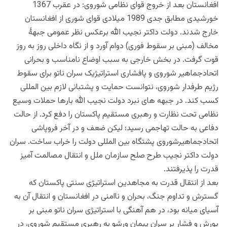
افغانستان بعد از خروج قوای نظامی شوروی: در عقرب 1367
خورشیدی مطابق جدی 1989 میلادی قوای شوری از افغانستان
خارج شدند. دولت داکتر نجیب الله برعکس نظر عمومی جبهۀ
مخالف (مبنی بر سقوط فوری) دوام آورد و از نگاه داخلی روز به روز
قوت گرفت. در بخش خارجی به سبب اوضاع نامناسب و بحرانی
اتحادجماهیر شوروی و پافشاری استراتیژیک سران ناتو برای سقوط
رژیم طرفدار شوروی، نتوانست حمایت و پشتبانی لازم بین المللی
کسب کند. در جبهه های نبرد دولت نجیب الله بارها حملات وسیع
نظامی تحت نظارت و رهبری مستقیم پاکستان را دفع کرد. از حالت
دفاعی به حالت تهاجمی رسید؛ لیکن ضعف و در آخر فروپاشی
اتحادجماهیرشوروی پشتگاه بین المللی دولت را خراب ساخت. سران
دولت داکتر نجیب طرح صلح سازمان ملل و انتقال مصالمت آمیز
قدرت را پذیرفتند.
بعد از انتقال قدرت به مجاهدین استراتیژی سنتی پاکستان که
گسترش و تداوم جنگ، بحران و ناامنی در افغانستان و انتقال آن به
آسیای میانه بود، در هم آهنگی با استراتیژی سران ناتو مبنی بر
یورش و فشار بر سران پیمان ورشو به رهبری مستقیم شوروی، در