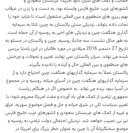
حمایت و کمک های سران ناتو، امریکا، عربستان سعودی و
کشورهای عرب خلیج فارس وابسته بود، به دست و پا زدن در عرقاب
بهم ریزی های منطقوی و بین المللی مشغول است؛ تا شاید خود را
نجات داده بتواند. نزدیکی سنتی پاکستان به چین، اتکا به سرمایه
گذاری هنگفت چین و نزدیکی های اخیر به روسیه از آن جمله است.
به طور مثال نشست سه جانبۀ روسیه، چین و پاکستان در مسکو به
تاریخ 27 دسمبر 2016 میلادی در مورد طالبان در این راستا بررسی
شده می تواند. سران پاکستان نمی توانند تغییر و تحولات و چرخش
های منطقوی و بین المللی حال و آینده را نادیده بگیرند.
پاکستان عملاً به سرمایه گذاریهای هنگفت چین احتیاج دارد و از
سرمایه گذاریهای هنگفت چین در آسیای میانه، روسیه و در مجموع
در آسیا سود برده می تواند. به خصوص اگر در هنگام ریاست
جمهوری ترامپ از کمک های باد آورده و مفت امریکا محروم شود؛ با
تغییر سیاست کلی در شرق میانه و حل و فصل موضوع سوریه، عراق
و غیره از کمک های عربستان سعودی و کشورهای عرب خلیج فارس
نیز بی نصیب خواهد شد. نردیکی احتمالی دولت ترامپ به روسیه و
موضع سختگیرانۀ آن با چین به عنوان خطر بزرگ برای امریکا در