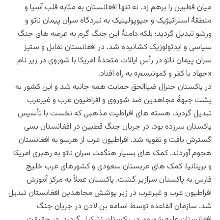
میان قطبین را برهم زد. نه تنها افغانستان به مثابه قلب آسیا و
منطقۀ استراتیژیک و جیوپولیتیک به نبردگاه سران پیمان ناتو و
ورشو تبدیل گردید؛ بلکه دامنۀ این جنگ گرم به عرصه های جنگ
سیاسی و ایدئولوژیک کشانیده شد. در افغانستان تقابل و ستیز
سران پیمان ناتو در رأس ایالات متحدۀ امریکا با شوروی در زیر نام
«جهاد با کفر و کمونیسم» به راه افتاد.
در پاکستان جنرال ضیاالحق حمایت همه جانبه شد و این کشور به
پشت جبهۀ مجاهدین ضد شوروی و افراطیون عرب و غیرعرب
تبدیل گردید. هسته های افراطیت مذهبی که نخست با تأسیس
پاکستان سرزده بود، در جریان جنگ قطبین در افغانستان بسی
گسترش یافت و تقویه شد. افراطیون عرب از هرسو به افغانستان
هجوم آوردند. کمک های بسیار هنگفت سران ناتو به رهبری امریکا
و بریتانیا، کمک های عربستان سعودی و کشورهای عرب خلیج
فارس به پاکستان سرازیر گشت. پاکستان عملاً به مرکز آموزش
افراطیون عرب و غیرعرب در زیر پوشش مجاهدین افغانستان تبدیل
شد. سازمان القاعده توسط اسامه بن لادن در جریان جنگ
افغانستان علیه شوروی در پاکستان تشکیل گردید. در حقیقت