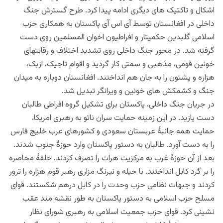
اشکال و تاکتیک های دیگری ادامه پیدا کرد. طرح گسترش جنگ
داخلی در افغانستان توسط آی اس آی پاکستان به همکاری حزب
اسلامی گلبدین حکمیتار و افراطیون اخوان المسلمین روی دست
گرفته شد. در محور جنگ داخلی روی تشدید اختلاف و رقابتهای
خونین قومی، مذهبی و سمتی کار گردید و اقوام تاجیک، ازبک،
هزاره و پشتون را به جان هم انداختند. افغانستان دوباره به میدان
جنگ و کشمکش های خونین و ویرانگر تبدیل شد.
در جریان جنگ داخلی، پاکستان برای تشکیل گروه افراطی طالبان
دست یازید. در این زمینه حمایت سران ناتو به رهبری امریکا،
حمایت همه جانبۀ عربستان سعودی و کشورهای عرب خلیج فارس
را به دست آورد. طالبان به دستور پاکستان وارد حوزۀ جنوب شدند.
بعد از آن حوزۀ غرب به مرکزیت هرات را تصرف کردند. حلقۀ محاصره
را بر گرد کابل انداختند. با حیله و نیرنگ مزاری رهبر قوم هزاره را ترور
کردند و جبهات نظامی حزب وحدت را در کابل درهم شکستند. قوای
مسلح حزب اسلامی به دستور پاکستان به طور نقشه مند عقب
نشینی کرد. قوای حزب جمعیت اسلامی به رهبری شورای نظار