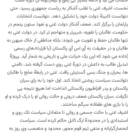
حساب می آید و ادامۀ بسیار بی رمق و بیمارگونۀ آن دوره است.
نخست، اشرف غنی با تقلب آشکار به ریاست جمهوری رسید. حتی
نتوانست کابینۀ دولت خود را تشکیل دهد. نتوانست انتخابات
پارلمان را برگزار کند. ضعف آشکار دولت غنی و نفوذ ستون پنجم در
حکومت، طالبان را تقویه، شریرتر و متهاجم تر کرد. در دولت غنی نه
تنها طالبان حفظ و تقویت می شوند؛ بلکه مناطقی از خاک میهن به
طالبان و در حقیقت به آی اس آی پاکستان (با قراردادهای رسمی
)داده می شود که این یک خیانت ملی و تاریخی به شمار آید. پروژۀ
تبدیل طالب به داعش در دورۀ غنی روی دست گرفته شد. ناامنی
ها، بحران و جنگ بسی گسترش یافت. غنی در رابطۀ صلح با طالبان
نتوانست سیاست روشنی اتخاذ کند. اول خود را به پای سران
پاکستان و پدر افراطیون پاکستانی انداخت؛ اما هیچ نتیجه یی
نگرفت. سران پاکستان ضعف درونی و حالت روانی او را درک کرده و او
را با بازی های طفلانه سرگم ساختند.
اشرف غنی با حالت جسمی و روانی نا متعادل سیاست تک روی و
استبدادی را در محدودۀ ارگ کابل حاکم کرده است. سیاست
انحصارگرایانه و منفی تیم قوم محور، محدود و متعصب وی روز به