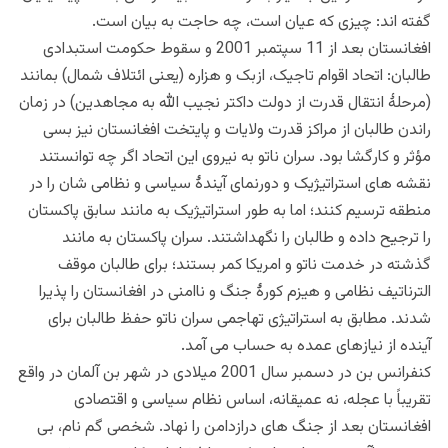
گفته اند: چیزی که عیان است، چه حاجت به بیان است.
افغانستان بعد از 11 سپتمبر 2001 و سقوط حکومت استبدادی
طالبان: اتحاد اقوام تاجیک، ازبک و هزاره (یعنی ائتلاف شمال) بمانند
(مرحلۀ انتقال قدرت از دولت داکتر نجیب الله به مجاهدین) در زمان
راندن طالبان از مراکز قدرت ولایات و پایتخت افغانستان نیز بسی
مؤثر و کارگشا بود. سران ناتو به نیروی این اتحاد اگر چه توانستند
نقشه های استراتیژیک و دورنمای آیندۀ سیاسی و نظامی شان را در
منطقه ترسیم کنند؛ اما به طور استراتیژیک به مانند سابق پاکستان
را ترجیح داده و طالبان را نگهداشتند. سران پاکستان به مانند
گذشته در خدمت ناتو و امریکا کمر بستند؛ برای طالبان موقف
الترناتیف نظامی و هیزم کورۀ جنگ و ناامنی در افغانستان را پذیرا
شدند. مطابق به استراتیژی تهاجمی سران ناتو حفظ طالبان برای
آینده از نیازهای عمده به حساب می آمد.
کنفرانس بن در دسمبر سال 2001 میلادی در شهر بن آلمان در واقع
تقریباً با عجله، نه عمیقانه، اساس نظام سیاسی و اقتصادی
افغانستان بعد از جنگ های درازدامن را نهاد. شخصی گم نام، بی