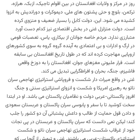
روز در مرکز و ولایات افغانستان در بین اقوام تاجیک، ازبک، هرازه،
ترکمن، بلوچ و حتی پشتون های ملی، دیموکرات و دوراندیش به انزوا
کشیده می شود. این، دولت کابل را بسیار ضعیف و منزوی کرده
است. دولت متزلزل غنی در بخش اقتصادی نیز کدام دست آورد
متبارزی ندارد. مردم خاصه جوانان از بیکاری، یاس، تعصبات قومی
در ارگ و ادارات و بی اعتمادی به آینده گروه گروه به سوی کشورهای
اروپایی مهاجرت کرده اند که در طول تاریخ افغانستان بی سابقه
است. فرار ملیونی مغزهای جوان، افغانستان را به دوزخ واقعی
فاشیزم، جنگ، بحران و افراطگرایی تبدیل می کند.
غنی در واقع میراث دار شکست و فروپاشی استراتیژی تهاجمی سران
ناتو به رهبری امریکا و شکست و انزوای استراتیژی سنتی و جنگ
افروز پاکستانی-عربی دولت و نظامیان پاکستان می باشد. او در ابتدا
سخت کوشید تا با سفر و پابوسی سران پاکستان و عربستان سعودی
و دادن قول حمایت از طالب و داعش پشتبانی آن دو کشور را جلب
کند؛ لیکن نمی دانست که سران پاکستان و عربستان در پی نجات
خود از غرقاب شکست استراتیژی تهاجمی سران ناتو و شکست
استراتیژی پاکستان-عربی می باشند. غنی و تیمش از آنجا یی که