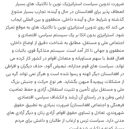
ضرورت تدوین سیاست استراتیژیک نوین با تاکتیک های بسیار
انعطاف پذیر برای افغانستان در حال و آینده: تجارب بسیار متنوع
گذشته و شرایط حال و آینده داخلی، منطقوی و بین المللی ایجاب
می کند که روی تدوین استراتیژی نوین با تاکتیک های به موقع تمرکز
شود. استراتیژی بدون اتکا بر یک سیستم سیاسی، اقتصادی و
اجتماعی ملی و مستقل، مطابق به شناخت دقیق از اوضاع داخلی،
منطقوی و جهانی نا کار آمد است. سیستم متذکرۀ قوی، باثبات و
فعال فقط با سهم مساویانه و متعادل اقوام در کشور کار کرده می
تواند. سیاست های قوم مدارانه، تبعیض آلود، حذف دیگران و افراطی
در افغانستان دیگر کهنه و رسوا شده است و هرگز نمی تواند گره یی
از مشکلات پیچیدۀ میهن بگشاید. هر نوع حرکت و جنبش بزرگ
ملی و مستقل برای تأمین و تثبیت استقلال، آزادی و حفظ تمامیت
ارضی وطن و در راستای آن (رشد و انکشاف سیاسی، اقتصادی،
فرهنگی و اجتماعی افغانستان) ضرورت بنیادی به تطبیق حقوق
شهروندی، تعادل و تساوی حقوق اقوام، آزادی زنان و دیگر آزادی های
مدنی دارد. سیاست ترس و ارعاب از طالبان و داعش برای مردم
بسیار کهنه و تکراری شده است.