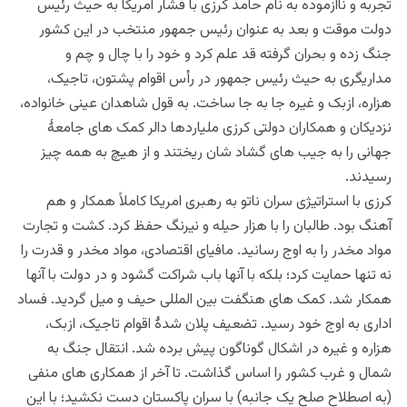
تجربه و ناآزموده به نام حامد کرزی با فشار امریکا به حیث رئیس
دولت موقت و بعد به عنوان رئیس جمهور منتخب در این کشور
جنگ زده و بحران گرفته قد علم کرد و خود را با چال و چم و
مداریگری به حیث رئیس جمهور در رأس اقوام پشتون، تاجیک،
هزاره، ازبک و غیره جا به جا ساخت. به قول شاهدان عینی خانواده،
نزدیکان و همکاران دولتی کرزی ملیاردها دالر کمک های جامعۀ
جهانی را به جیب های گشاد شان ریختند و از هیچ به همه چیز
رسیدند.
کرزی با استراتیژی سران ناتو به رهبری امریکا کاملاً همکار و هم
آهنگ بود. طالبان را با هزار حیله و نیرنگ حفظ کرد. کشت و تجارت
مواد مخدر را به اوج رسانید. مافیای اقتصادی، مواد مخدر و قدرت را
نه تنها حمایت کرد؛ بلکه با آنها باب شراکت گشود و در دولت با آنها
همکار شد. کمک های هنگفت بین المللی حیف و میل گردید. فساد
اداری به اوج خود رسید. تضعیف پلان شدۀ اقوام تاجیک، ازبک،
هزاره و غیره در اشکال گوناگون پیش برده شد. انتقال جنگ به
شمال و غرب کشور را اساس گذاشت. تا آخر از همکاری های منفی
(به اصطلاح صلح یک جانبه) با سران پاکستان دست نکشید؛ با این