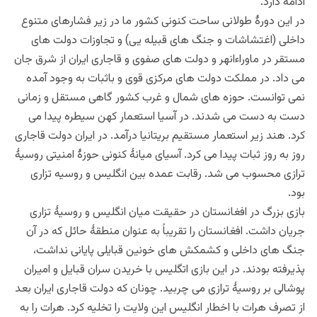
ادامه دارد.
در این دورۀ طولانی ساحت کنونی کشور ما در زیر فشارهای متنوع
داخلی (اغتشاشات و جنگ های قبیله یی) و تجاوزات دولت های
مستقر در ماوراءانهر و دولت های صفوی و قاجاری ایران از شرق جان
می داد. در مملکت دولت های مرکزی قوی و باثبات به وجود آمده
نمی توانست. حوزه های شمال و غرب کشور گاهی مستقل و زمانی
دست به دست می شدند. در آسیا استعمار کهن سیطره پیدا می
کرد. هند زیر استعمار مستقیم بریتانیا درآمد. در ایران دولت قاجاری
روز به روز ثبات پیدا می کرد. آسیای میانۀ کنونی حوزۀ امنیتی روسیۀ
ترازی محسوب می شد. رقابت عمده بین انگلیس و روسیه تزاری
بود.
بازی بزرگ در افغانستان در حقیقت میان انگلیس و روسیۀ تزاری
جریان داشت. افغانستان را تقریباً به عنوان منطقۀ حائل که در آن
جنگ های داخلی و کشمکش های خونین قبایلی پایانی نداشت،
پذیرفته بودند. در این بازی اتگلیس با خریدن سران قبایل و امیران
پوشالی بر روسیۀ ترازی می چربید. چونان که دولت قاجاری ایران بعد
از تصرف هرات با اخطار انگلیس این ولایت را تخلیه کرد. هرات را به