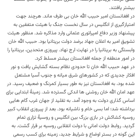
بیشتر یافتند.
در افغانستان امیر حبیب الله خان بی طرف ماند. هرچند جهت
امتیازگیری از انگلیس در سال نخست جنگ با هیئت متفقین به
پیشنهاد وزیر دفاع امپراتوری عثمانی وارد مذاکره شد. منظور هیئت
تشویق امیر به اعلان جهاد برضد دولت بریتانیا بود. حبیب الله خان
وابستگی به بریتانیا را در نهایت ارج نهاد. پیروزی متحدین، بریتانیا را
در امور منطقه از جمله افغانستان بیشتر مسلط کرد.
در عهد حبیب الله خان تا حدودی نظام بسته گشایش یافت و نور
افکار جدیدی که در کشورهای شرق میانه و جنوب آسیا مشتعل
شده بود، به افغانستان نیز به طور بسیار کمرنگ و ضعیف رسید. در
عهد امان الله خان روشنی ها اندکی گسترده شد. زمینۀ ابتدایی برای
اساس گذاری دولت به وجود آمد. به تقلید از جهان غرب گام هایی
برداشته شد؛ اما بسی خام و ناشیانه بود. بعد از پیروزی انقلاب کبیر
روسیه کشاکش در بازی بزرگ بین انگلیس و روسیۀ تزاری تمام
گردید. روابط دولت امانی با دولت انقلابی روسیه بر قرار گشت. به
این گونه در بستر اوضاع و شرایط جدید، زمینه برای کسب رسمی