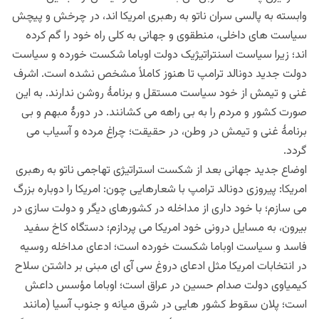
وابسته به پالسی سران ناتو به رهبری امریکا اند، در چرخش و پیچش
سیاست های داخلی، منطقوی و جهانی به کلی راه خود را گم کرده
اند؛ زیرا سیاست اسنتراتیژیک دولت اوباما شکست خورده و سیاست
دولت جدید دونالد ترامپ تا هنوز کاملاً مشخص نشده است. اشرف
غنی و تیمش از خود سیاست مستقل و برنامۀ روشن ندارند. به این
صورت کشور و مردم را به بی راهه می کشانند. در دورۀ مبهم و بی
برنامۀ غنی و تیمش در وطن، در حقیقت؛ چراغ مرده و آسیاب می
گردد.
اوضاع جدید جهانی بعد از شکست استراتیژی تهاجمی ناتو به رهبری
امریکا: پیروزی دونالد ترامپ با شعارهایی چون: امریکا را دوباره بزرگ
می سازم؛ با خود داری از مداخله در کشورهای دیگر و دولت سازی در
بیرون، به مسایل درونی خود امریکا می پردازم؛ دستگاه کاخ سفید
فاسد و سیاست اوباما شکست خورده است؛ ادعای مداخله روسیه
در انتخابات امریکا مثل ادعای دروغ سی آی ای مبنی بر داشتن سلاح
کیمیاوی دولت صدام حسین در عراق است؛ اوباما مؤسس داعش
است؛ پلان سقوط کشور هایی در شرق میانه و جنوب آسیا (مانند