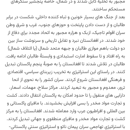
مجبور به تخلیۀ کابل شدند و در شمال، خاصه پنجشیر سنگرهای
مستحکم ساختند.
بعد از جنگ های بسیار خونین و تباه کننده داخلی، شکست در برابر
طالبان و از دست دادن پایتخت و حوزهای جنوب، غرب و شرق وطن
سران اقوام تاجیک، ازبک و هزاره مجبور به اتحاد مجدد برای دفاع از
خود شدند. در افغانستان نبرد و تقابل تاریخی و سرنوشت ساز بین
دو دولت باهم موازی طالبان و جبهه متحد شمال (یا ائتلاف شمال)
به راه افتاد و تا سقوط امارت استبدادی و وابستۀ طالبان ادامه یافت.
طالبان در تلاش شدند تا افغانستان را به صوبۀ پنجم پاکستان تبدیل
کنند. در راستای این استراتیژی به تخریب زیربنای سیاسی، اقتصادی
و فرهنگی افغانستان شروع کردند. سران کشور را به نحوی از انحا
ترور، معدوم و مجبور به تبعید کردند. مراکز سلاح، مهمات، اسعار،
دارایی های منقول را تا حدود امکان به پاکستان انتقال دادند. کشت
و تجارت مواد مخدر را بسی افزایش بخشیدند. با مافیای پاکستانی و
بین المللی و افراطیون عرب وارد معامله شدند. افغانستان را به مرکز
کشت و تجارت مواد مخدر و مافیای منطقوی و جهانی تبدیل کردند.
با استراتیژی تهاجمی سران پیمان ناتو و استراتیژی سنتی پاکستانی-