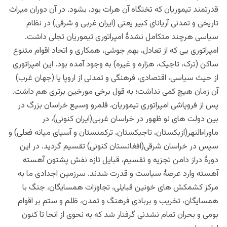
قدرتمند تیموریان که تختگاه آن هرات بود، بشود. در آن دوران میراث
تاریخی و تمدنی آریانای کبیر یعنی (ایران غربی و شرقی) در نظام
سیاسی هرچند متکامل نشدۀ امپراتوری تیموریان تجلی داشت.
امپراتوری یی که از تعادل، بهم جوشی، همکاری و اتحاد اقوام متنوع
ساکن (ترک، تاجیک، هزاره و غیره) به وجود آمده بود. این امپراتوری
از حیث سیاسی، اقتصادی، فرهنگی و تمدنی از اروپا یا (جهان غرب)
آن زمان هیچ کمی نداشت؛ به قول برخی مورخین برتری هم داشت.
پس از فروپاشی امپراتوری تیموریان، قلمرو وسیع خراسان بزرگ در
بین دولت های نو ظهور در خراسان غربی(ایران کنونی)، در
ماوراءالنهر(ازبکستان، تاجیکستان، ترکمنستان و آسیای میانه فعلی) و
سپس در خراسان شرقی(افغانستان کنونی) تقسیم گردید. در این
دورۀ دراز دامن تجزیه و تقسیم، قبایل تازه نفش پشتون آهسته
آهسته وارد عرصۀ سیاست و قدرت شدند. سرزمین اجدادی ما به
مرکز کشمکش های خونین قبایلی، تجاوزات همسایگان، جنگ با
همسایگان، تخریب و بربادی فرهنگ و تمدن، ظلم و ستم بر اقوام
بومی و بحران تمام نشدنی گرفتار شد که به نحوی از انحا تا کنون