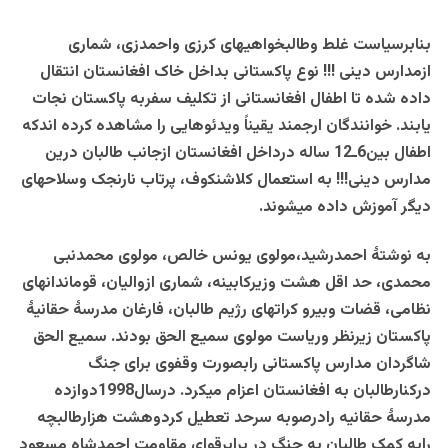
بنابرسیاست غلط وطالبخواهیهای کرزی واحمدزی، شماری
ازمدارس دینی !!! نوع پاکستانی بداخل خاک افغانستان انتقال
داده شده تا اطفال افغانستانی از تکلیف سفربه پاکستان نجات
یابند. خوانندگان ارجمند یقیناً ویدئوهایی را مشاهده کرده اندکه
اطفال بین6ـ12 ساله درداخل افغانستان ازجانب طالبان درین
مدارس دینی!!! به استعمال کلاشنکوف، پرتاب نارنجک وسلاحهای
دیگر آموزش داده میشوند.
به نوشتۀ احمدرشید،مولوی یونس خالص، مولوی محمدنبی
محمدی، حد اقل هشت وزیرکابینه، شماری ازوالیان، قوماندانهای
نظامی، قضات وبیرو کراتهای رژیم طالبان، فارغان مدرسۀ حقانیۀ
پاکستان زیرنظر وریاست مولوی سمیع الحق بودند. سمیع الحق
شاگردان مدارس پاکستانی رابصورت وقفوی برای جنگ
درکنارطالبان به افغانستان اعزام میکرد. درسال1998دوازده
مدرسۀ حقانیه رادرصوبه سرحد تعطیل کردوهشت هزارطالبچه
رابه کمک طالبان به جنگ در برابرقوای مقاومت احمدشاه مسعود