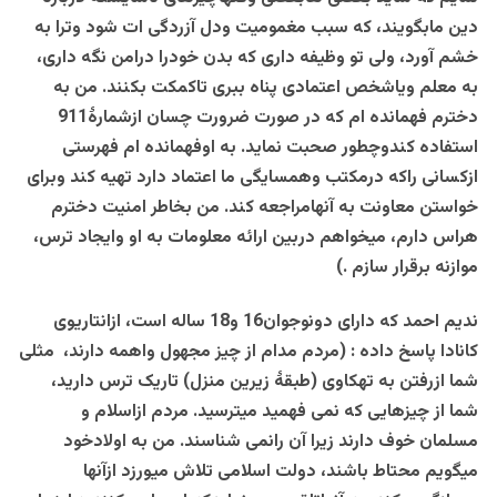
دین مابگویند، که سبب مغمومیت ودل آزردگی ات شود وترا به
خشم آورد، ولی تو وظیفه داری که بدن خودرا درامن نگه داری،
به معلم ویاشخص اعتمادی پناه ببری تاکمکت بکنند. من به
دخترم فهمانده ام که در صورت ضرورت چسان ازشمارۀ911
استفاده کندوچطور صحبت نماید. به اوفهمانده ام فهرستی
ازکسانی راکه درمکتب وهمسایگی ما اعتماد دارد تهیه کند وبرای
خواستن معاونت به آنهامراجعه کند. من بخاطر امنیت دخترم
هراس دارم، میخواهم دربین ارائه معلومات به او وایجاد ترس،
موازنه برقرار سازم .)
ندیم احمد که دارای دونوجوان16 و18 ساله است، ازانتاریوی
کانادا پاسخ داده : (مردم مدام
از
چیز
مجهول واهمه دارند،
مثلی
شما ازرفتن به تهکاوی (طبقۀ زیرین منزل) تاریک ترس دارید،
شما از چیزهایی که نمی فهمید میترسید. مردم ازاسلام و
مسلمان خوف دارند زیرا آن رانمی شناسند. من به اولادخود
میگویم محتاط باشند، دولت اسلامی تلاش میورزد ازآنها