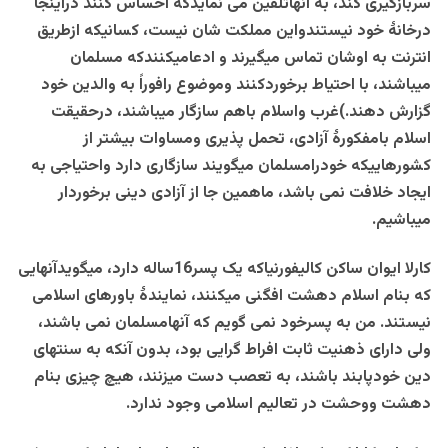
سربازگیری کند، به آنهاتلقین می نمایدکه احساس کنند دراینجا
درخانۀ خود نیستندواین مملکت شان نیست، کسانیکه ازطریق
انترنت به اوشان تماس میگیرند و ادعامیکنندکه مسلمان
میباشند، با احتیاط برخوردکنند وموضوع رافوراً به والدین خود
گزارش دهند.)غرب واسلام باهم سازگار میباشند، درحقیقت
اسلام بامفکورۀ آزادی، تحمل پذیری ومساوات بیشتر از
کشورهاییکه خودرامسلمان میگویند سازگاری دارد واحتیاجی به
ایجاد خلافت نمی باشد، ماهمین جا از آزادی دینی برخوردار
میباشیم.
کارلا ایوان ساکن کالیفورنیاکه یک پسر16ساله دارد، میگویدآنهایی
که بنام اسلام دهشت افگنی میکنند، نمایندۀ باورهای اسلامی
نیستند. من به پسرخود نمی گویم که آنهامسلمان نمی باشند،
ولی دارای ذهنیت ثابت افراط گرایی بود، بدون آنکه به سنتهای
دین خودپابند باشند، به تعصب دست میزنند، هیچ چیزی بنام
دهشت ووحشت در تعالیم اسلامی وجود ندارد.