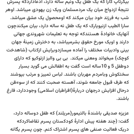
بیکرتاپ کارا که یک طفل یک ونیم ساله دارد، ادعاداردکه پسرش
نتیجۀ ازدواج میان یک مردمسلمان ویک زن یهودی میباشد. اوهر
شب به فرزند خود بیان میکند که اومحصول یک عشق میباشد.
سارا الطیب ازنیویارک که یک طفل نه ساله دارد، بیان میکندچون
آنهایک خانوادۀ هستندکه توجه به تعلیمات شهروندی جهانی
دارند و اویک مورخ حقوق بشرمیباشد، به دخترش زمینۀ جهان
بینی وادبیات مختلف را آماده میسازدوبرایش ازکتاب (شاهدخت
کوچک) میخواند ومعنی میکند. بی بی والیز ازتوکیو که دارای
دوطفل 5 و 10ساله است گفت به اطفالش می گوید بسیار
سختکوش وبامردم مهربان باشند. لباس تمییز و مرتب بپوشند
که طرف قبول جامعه شوند، آهسته صحبت کنند که از سوءظن
درحال افزایش درجهان دربارۀ(افراطیان اسلامی) وجوددارد، فارغ
باشند.
عزیزه صدیقی باشندۀ بالتیمور(مریلند) که طفل دوساله دارد،
گفت: (چند هفته پیش ادارۀ کودکستان پسرم تقاضاکردکه
دریک فعالیت صنفی های پسرم اشتراک کنم. چون پسرم یگانه