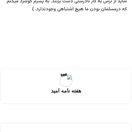
شاید از ترس به کار نادرستی دست بزنند. به پسرم گوشزد میکنم
که درمسلمان بودن ما هیچ اشتباهی وجودندارد. )
هفته نامه امید