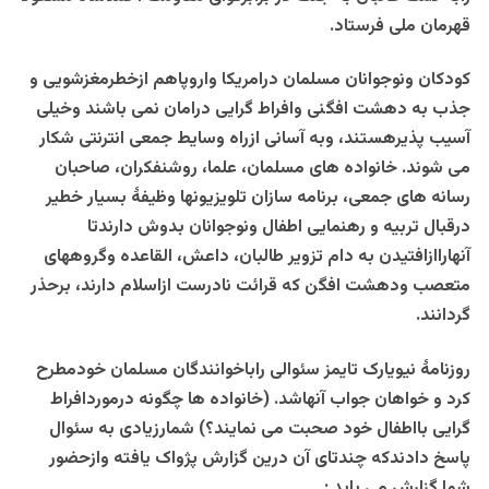
قهرمان ملی فرستاد.
کودکان ونوجوانان مسلمان درامریکا واروپاهم ازخطرمغزشویی و
جذب به دهشت افگنی وافراط گرایی درامان نمی باشند وخیلی
آسیب پذیرهستند، وبه آسانی ازراه وسایط جمعی انترنتی شکار
می شوند. خانواده های مسلمان، علما، روشنفکران، صاحبان
رسانه های جمعی، برنامه سازان تلویزیونها وظیفۀ بسیار خطیر
درقبال تربیه و رهنمایی اطفال ونوجوانان بدوش دارندتا
آنهاراازافتیدن به دام تزویر طالبان، داعش، القاعده وگروههای
متعصب ودهشت افگن که قرائت نادرست ازاسلام دارند، برحذر
گردانند.
روزنامۀ نیویارک تایمز سئوالی راباخوانندگان مسلمان خودمطرح
کرد و خواهان جواب آنهاشد. (خانواده ها چگونه درموردافراط
گرایی بااطفال خود صحبت می نمایند؟) شمارزیادی به سئوال
پاسخ دادندکه چندتای آن درین گزارش پژواک یافته وازحضور
شما گزارش می یابد :