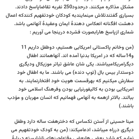
مشکل مذاکره میکنند. درحدود250 نفربه تقاضاپاسخ دادند.
بسیاری گفتندتلاش مینمایندبه کودکان خودتفهیم کنندکه اعمال
دهشت افگنانه انعکاس دهندۀ ایمان وعقیدۀ آنهانمی باشد.
شماری ازپاسخ هارابصورت فشرده درینجا می آوریم :
(من وخانم پاکستانی امریکایی هستیم، دوطفل داریم 11
و14ساله که در امریکا بدنیا آمده اند. آنهاهمانند اطفال
دیگرامریکامیباشند. یکی شان عاشق تیاتر موزیکال ودیگری
دوستدار بیس بال (توپ دنده) می باشند. ما به اطفال خود
سفارش میکنیم که بهرقسمت هویت خود افتخارنمایند. به
امریکایی بودن به کالیفورنیایی بودن وفرهنگ اسلامی خود
ببالند. بالاتر ازهمه به آنهامی فهمانیم که انسان مهربان و مؤدب
باشند.)
مینا حسینی از آستن تکساس که دخترهفت ساله دارد وطفل
دیگری درراه میباشد، ادعامیکند: (من به کودک خودتفهیم می
نمایم که شاید بعضی هابعضی وقتهاچیزهای ناشایسته دربارۀ