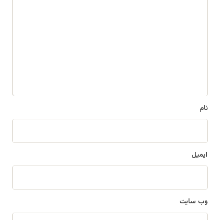
د
ی
د
گ
ا
ه
*
نام
ایمیل
وب‌ سایت