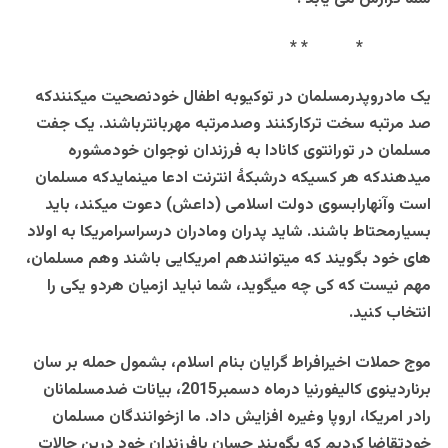
* * *
یک مادروپدرمسلمان در توکیوبه اطفال خودنصحیت میکنندکه
صد مرتبه سخت ترکارکنند وصدمرتبه مهربانترباشند. یک جفت
مسلمان در تورانتوی کانادا به فرزندان نوجوان خودمشوره
میدهندکه هر کسیکه درشبکۀ انترنت ادعا مینمایدکه مسلمان
است وآنهارابسوی دولت اسلامی (داعش) دعوت میکند، باید
بسیارمحتاط باشند. شاید پدران ومادران درسراسرامریکا به اولاد
های خود بگویند که میتوانندهم امریکایی باشند وهم مسلمان،
مهم نیست که کی چه میگوید، شما نباید ازمیان هردو یکی را
انتخاب کنید.
موج حملات اخیرافراط گرایان بنام اسلام، بشمول حمله بر سان
برناردینوی کالیفورنیا درماه دسمبر2015، بیانات ضدمسلمانان
رادر امریکا، اروپا وغیره افزایش داد. ما ازخوانندگان مسلمان
خودتقاضا کردیم که بگویند چسان بافرزندان خود درین حالات