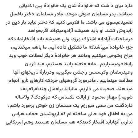
دارد بیان داشت که خانوادۀ شان یک خانوادۀ بین الادیانی
میباشد. پدر مسلمان صوفی موحد، مادر مسلمان، دختر باغسل
تعمیدعیسوی می باشد. ما فکرمی کنیم که دختر نباید بار دین در
رابدوش کشد. او باید همیشه آزادومیتواند اگربخواهد
درمباحثات آزادانه اشتراک ورزد، ولی همیشه باید افتخارنمایدکه
جزء خانواده میباشدکه ما تشکیل داده ایم. ما باهم میخندیم،
مزاح وشوخی میکنیم ومانند هر خانوادۀ دیگر لحظات خوب وبد
رابخاطرمیسپاریم . مابه عنعنه پابند هستیم، عید قربان
وعیدرمضان وکرسمس راجشن میگیریم ودربارۀ تاریخهای آنها
مطالعه مینماییم . مادرمورد گروههای خردکه کارهای ناروا انجام
میدهند، صحبت می داریم، مانباید براعمال چندنفرتعریف
شویم.) مهناز محمود از ایالت تکساس که دوکودک7 و9ساله
داردگفت من سعی میورزم یک مسلمان زن خوش برخورد باشم،
من به اطفال خود حالی ساخته ام که ازپوشیدن حجاب هراس
ندارم، آنهاباید افتخار کنندکه هم مسلمان هستند وهم امریکایی
.