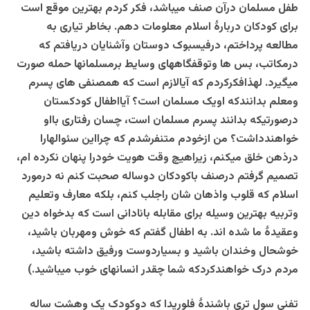
طفل مسلمان درآن صنف میباشد، فکر کردم بهترین موقع است
برای کودکان دربارۀ اسلام معلومات دهم. بخاطر تیاری به
مطالعه پرداختم، درفیسبوک دوستان وآشنایان دریافتم که
درمکاتب، بس ها وتوقفگاههای وسایط برمسلمانها حمله صورت
میگیرد. لهذافکرکردم که آیالازم است که همصنفی های پسرم
ومعلم بدانندکه اویک مسلمان است؟ آیااطفال کودکستان
درصورتیکه بدانند پسرم مسلمان است، چسان رفتاری بااو
خواهندداشت؟ من ازخودم متنفرشدم که چرااین سئوالهارا
درذهن خلق میکنم، زیراهیچ وقت هویت خودرا پنهان نکرده ام،
تصمیم گرفتم درصنف باکودکان دوساله صحبت کنم نه درمورد
اسلام که قلوب واذهان شان راجلب کنم، بلکه معارف وتعلیم
وتربیه بهترین وسیله برای مقابله بانادانی است که بدخواه دین
وعقیدۀ ما شده اند. به اطفال گفتم که خوش ومهربان باشید،
خوشحال وخندان باشید و بسیاردوست ورفیق داشته باشید،
مردم درک خواهندکردکه شما چقدر انسانهای خوب میباشید.)
تفنی سول تری باشندۀ فلوریدا که دوکودک یک وهشت ساله