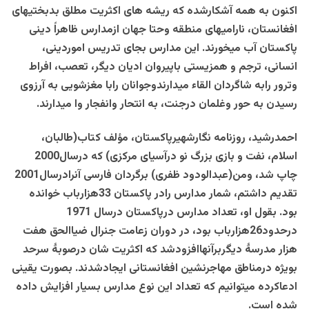
اکنون به همه آشکارشده که ریشه های اکثریت مطلق بدبختیهای
افغانستان، نارامیهای منطقه وحتا جهان ازمدارس ظاهراً دینی
پاکستان آب میخورند. این مدارس بجای تدریس اموردینی،
انسانی، ترجم و همزیستی باپیروان ادیان دیگر، تعصب، افراط
وترور رابه شاگردان القاء میدارندوجوانان رابا مغزشویی به آرزوی
رسیدن به حور وغلمان درجنت، به انتحار وانفجار وا میدارند.
احمدرشید، روزنامه نگارشهیرپاکستان، مؤلف کتاب(طالبان،
اسلام، نفت و بازی بزرگ نو درآسیای مرکزی) که درسال2000
چاپ شد، ومن(عبدالودود ظفری) برگردان فارسی آنرادرسال2001
تقدیم داشتم، شمار مدارس رادر پاکستان 33هزارباب خوانده
بود. بقول او، تعداد مدارس درپاکستان درسال 1971
درحدود26هزارباب بود، در دوران زعامت جنرال ضیاالحق هفت
هزار مدرسۀ دیگربرآنهاافزودشد که اکثریت شان درصوبۀ سرحد
بویژه درمناطق مهاجرنشین افغانستانی ایجادشدند. بصورت یقینی
ادعاکرده میتوانیم که تعداد این نوع مدارس بسیار افزایش داده
شده است.