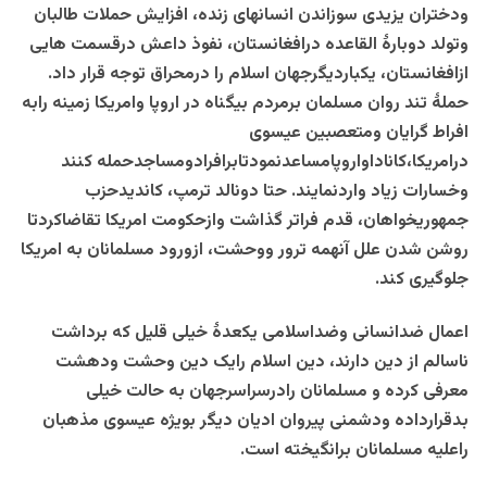
ودختران یزیدی سوزاندن انسانهای زنده، افزایش حملات طالبان
وتولد دوبارۀ القاعده درافغانستان، نفوذ داعش درقسمت هایی
ازافغانستان، یکباردیگرجهان اسلام را درمحراق توجه قرار داد.
حملۀ تند روان مسلمان برمردم بیگناه در اروپا وامریکا زمینه رابه
افراط گرایان ومتعصبین عیسوی
درامریکا،کاناداواروپامساعدنمودتابرافرادومساجدحمله کنند
وخسارات زیاد واردنمایند. حتا دونالد ترمپ، کاندیدحزب
جمهوریخواهان، قدم فراتر گذاشت وازحکومت امریکا تقاضاکردتا
روشن شدن علل آنهمه ترور ووحشت، ازورود مسلمانان به امریکا
جلوگیری کند.
اعمال ضدانسانی وضداسلامی یکعدۀ خیلی قلیل که برداشت
ناسالم از دین دارند، دین اسلام رایک دین وحشت ودهشت
معرفی کرده و مسلمانان رادرسراسرجهان به حالت خیلی
بدقرارداده ودشمنی پیروان ادیان دیگر بویژه عیسوی مذهبان
راعلیه مسلمانان برانگیخته است.