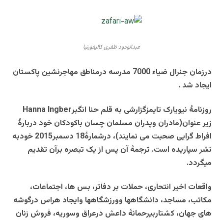
عبدالودود ظفری کالیفورنیا
درزمان جنرال ضیاء 7000 مدرسه درمناطق مهاجرنشین پاکستان
ایجاد شد .
روزنامۀ نیویارک تایمزگزارشی به قلم حنا انگبر
Hanna Ingber
زیر عنوان(مادران وپدران مسلمان چسان باکودکان خود دربارۀ
افراط گرایی صحبت می نمایند)، درشمارۀ18 دسمبر2015 خودبه
نشر سپاریده است. ترجمۀ آن پس از یک تبصره برآن تقدیم
میگردد.
واقعات اخیر انتحاری، حملات بر دفاتر، بس ها، اجتماعات،
مکاتب، مساجد، دانشگاهها وورزشگاهها وایجاد هراس درگوشه
های جهان، کشتاربیرحمانۀ داعش درعراق وسوریه، فروش زنان