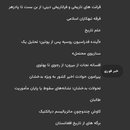
قرائت های تاریخی و فراتاریخی دینی؛ از بن بست تا پادزهر
فرقه تبهکاران اسلامی
علم تاریخ
«آینده فدراسیون روسیه پس از پوتین؛ تحلیل یک
سناریوی محتمل»
افسانه نجات از بیرون؛ از رجوی تا پهلوی
خبر فوری
پیرامون حوادث اخیر کشور به ویژه بدخشان
تحولات بدخشان؛ نشانه‌های سقوط یا پایان مأموریت
طالبان
کاوشِ چندو‌چونِ ماتریالیسم دیالکتیک
برگه های از تاریخ افغانستان