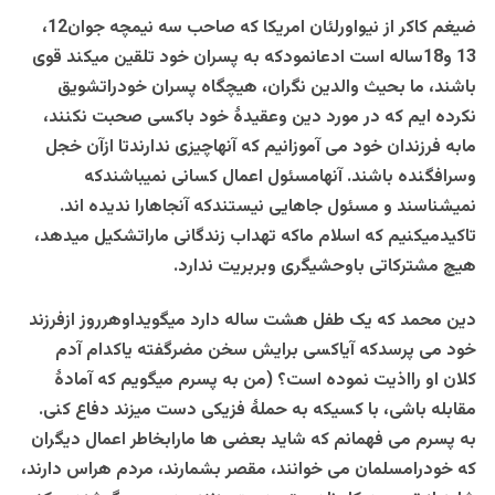
ضیغم کاکر از نیواورلئان امریکا که صاحب سه نیمچه جوان12،
13 و18ساله است ادعانمودکه به پسران خود تلقین میکند قوی
باشند، ما بحیث والدین نگران، هیچگاه پسران خودراتشویق
نکرده ایم که در مورد دین وعقیدۀ خود باکسی صحبت نکنند،
مابه فرزندان خود می آموزانیم که آنهاچیزی ندارندتا ازآن خجل
وسرافگنده باشند. آنهامسئول اعمال کسانی نمیباشندکه
نمیشناسند و مسئول جاهایی نیستندکه آنجاهارا ندیده اند.
تاکیدمیکنیم که اسلام ماکه تهداب زندگانی ماراتشکیل میدهد،
هیچ مشترکاتی باوحشیگری وبربریت ندارد.
دین محمد که یک طفل هشت ساله دارد میگویداوهرروز ازفرزند
خود می پرسدکه آیاکسی برایش سخن مضرگفته یاکدام آدم
کلان او رااذیت نموده است؟ (من به پسرم میگویم که آمادۀ
مقابله باشی، با کسیکه به حملۀ فزیکی دست میزند دفاع کنی.
به پسرم می فهمانم که شاید بعضی ها مارابخاطر اعمال دیگران
که خودرامسلمان می خوانند، مقصر بشمارند، مردم هراس دارند،