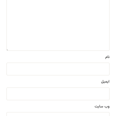
د
ی
د
گ
ا
ه
*
نام
ایمیل
وب‌ سایت