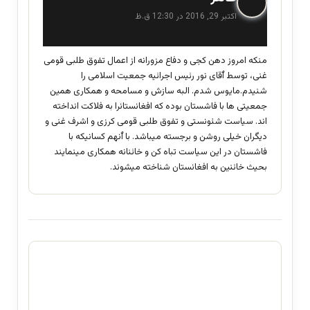
ف
اکتبر 29, 2016 در 12:30 ق.ظ
ت
:
منکه امروز دهن کجی و دفاع مزورانه از اعمال تفوق طلبی قومی
غنی، توسط ٱقای نور رئیس اجرائیه جمعیت اسلامی را
شنیدم.مایوس شدم. البه سازش و مسامحه و همکاری همین
جمعیتی ها با فاشستان بوده که افغانستانرا به فلاکت انداخته
اند. سیاست شئونستی و تفوق طلبی قومی کرزی و اشرف غنی و
دیگران خیلی روشن و برجسته میباشد. با ٱنهم کسانیکه با
فاشستان در این سیاست تباه کن و خائنانه همکاری مینمایند
بحیث خائنین به افغانستان شناخته میشوند.