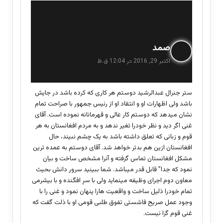
گ
صمد
ف
اکتبر 29, 2016 در 12:04 ق.ظ
ت
:
ستر جنرال عبدالرشید دوستم هر کاری که کرده باشد در جایش
باشد ولی اظهارات او و انتقاد او از رئیس جمهور با صراحت تمام
نشان میدهد که دوستم کار عالی و قهرمانانه نموده است. آقای
غنی اگر دید و نظر خودرا تغیر ندهد و به مردم افغانستان به هر
قوم و زبانی که تعلق داشته باشد به یک چشم نبیند، حال
افغانستان ازین هم بدتر خواهد شد. آقای دوستم به عمده ترین
مشکل افغانستان تماس گرفته و آنرا مشخص ساخت و بیان
نمود که جدا” قابل قدر میباشد. شما ببینید سرور دانش بحیث
معاون دوم اجرای وظیفه مینماید ولی با سرِ افگنده و با بیشرمی
تمام خودرا ذلیل ساخت و واقعیت هارا پنهان نمود و غنی را با
وجود عمل صریح فاشستی تفوق طلبی قومی او با ذلت گفت که
غنی قوم گرا نیست.