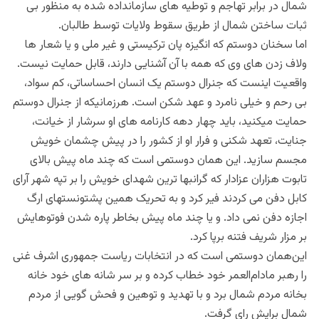
شمال در برابر تهاجم و توطیه های سازمانداده شده به منظور بی
ثبات ساختن شمال از طریق سقوط ولایات توسط طالبان.
اما سخنان دوستم که انگیزه پان ترکیستی و غیر ملی و یا شعار ها
ولاف زدن های وی که همه با آن آشنایی دارند، قابل حمایت نیست.
واقعیت اینست که جنرال دوستم یک انسان احساساتی، کم سواد،
بی رحم و خیلی نامرد و عهد شکن است. هرزمانیکه از جنرال دوستم
حمایت میکنید، باید چهار دهه کارنامه های او سرشار از خیانت،
جنایت، تعهد شکنی و فرار او از کشور را در پیش چشمان خویش
مجسم سازید. این همان دوستمی است که چند ماه پیش بالای
تابوت هزاران عزادار که گرانبها ترین شهدای خویش را بر تپه شهر آرای
کابل دفن می کردند فیر کرد و به تحریک همین پشتونستهای ارگ
اجازه دفن نمی داد. و یا چند ماه پیش بخاطر پاره شدن فوتوهایش
بر مزار شریف فتنه برپا کرد.
این‌همان دوستمی است که در انتخابات ریاست جمهوری اشرف غنی
را رهبر مادام‌العمر خود خطاب کرده و بر سر شانه های خود خانه
بخانه مردم شمال برد و با تهدید و توهین و فحش گویی از مردم
شمال برایش رای گرفت.