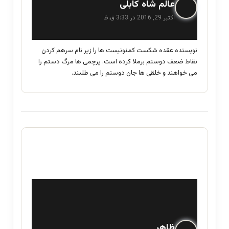
گ
عالم شاه کابلی
ف
اکتبر 29, 2016 در 3:33 ق.ظ
ت
:
نویسنده عقده شکست کمنونیست ها را زیر نام سرهم کردن
نقاط ضعف دوستم برملا کرده است. پرچمی ها مرگ دستم را
می خواهند و خلقی ها جان دوستم را می طلبند.
گ
ظاهر