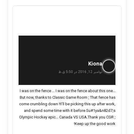
گ
Kiona
ف
نوامبر 12, 2016 در 5:50 ق.ظ
ت
:
I was on the fence … I was on the fence about this one…
But now, thanks to Classic Game Room ; That fence has
come crumbling down !!I’ll be picking this up after work,
and spend some time with it before Su#1ya&n82d7;s
Olympic Hockey epic… Canada VS USA.Thank you CGR ;
Keep up the good work!