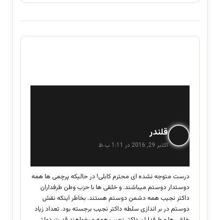
گ
قلندر
ف
اکتبر 29, 2016 در 1:11 ب.ظ
ت
:
درست متوجه نشده ای محترم کابلی! در حالیکه پرچمی ها همه
دوستدار دوستم میباشند. و خلقی ها با حزب وطن طرفداران
داکتر نجیب همه دشمن دوستم هستند. بخاطر اینکه نقش
دوستم در بر اندازی سلطه داکتر نجیب برجسته بود. تعداد زیاد
خلقی ها و طرفداران داکتر نجیب همه میخواهند قدرت دولتی