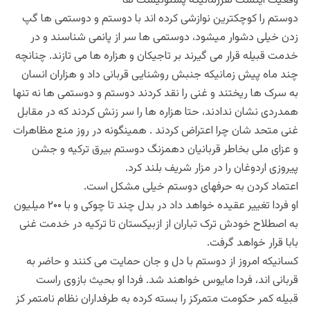
وقعیت اینست هرزمانیکه پشتونیست ها
دوستم را کوچکترین نوازشی کرده اند با دوستم و دوستمی ها گپ
زدن خیلی دشوار میشود، دوستمی ها سر از پا‌نمی شناسند و در
خدمت قبیله قرار می گیرند بر تاجیکان و هزاره ها می تازند. چنانچه
چند ماه پیش زمانیکه جنبش روشنایی قربانی داد و هزاران انسان
به سرک ها ریختند و غنی را نقد کردند دوستم و دوستمی ها نه تنها
همدردی نشان ندادند، حتا هزاره ها را سر زنش کردند که در مقابل
غنی متحد شان چرا اعتراض کردند . همینگونه در روز منع مظاهرات
و عزای ملی بخاطر قربانیان دهمزنگ دوستم بیرق ترکیه و جشن
پیروزی اردوغان را در مزار شریف بلند کرد.
اعتماد کردن به حرفهای دوستم خیلی مشکل است.
او فردا تغییر عقیده خواهد داد در بدل چند تا چوکی و با ۲۰۰ میلیون
به اصطلاح خودش ترک تباران از ازبیکستان تا ترکیه در خدمت غنی
بابا قرار خواهد گرفت.
کسانیکه امروز از دوستم با دل و جان حمایت می کنند و حاضر به
قربانی اند، فردا مایوس خواهند شد. فردا او بحیث بازوی راست
قبیله کمر حکومت متمرکز را بسته کرده به طرفداران نظام نامتمر کز