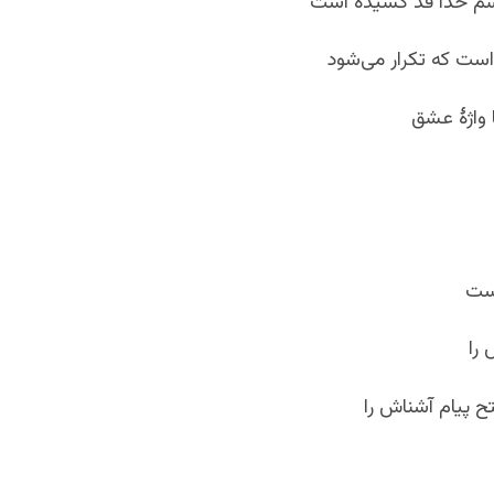
شم خدا قد کشیده است
ست که تکرار می‌شود
ا واژۀ عشق
را
ح پیام آشناش را