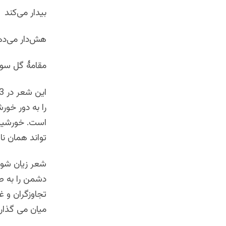
بیدار می‌کند
هش‌دار می‌د
مقامۀ گل سوری، ا
را به دور خو
است. خورشید 
تواند همان نا
شعر زیان شور 
دشمن را به صد
تجاوزگران و غا
میان می گذارد