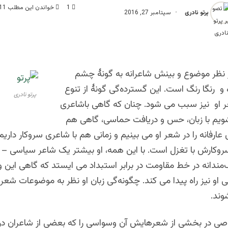
1
خواندن این مطلب 11 دقیقه زمان میبرد
پرتو نادری
سپتامبر 27, 2016
ده و شاعر
نظر موضوع و بینش شاعرانه به گونۀ چشم
 رنگا رنگ است. این گسترده‌گی گونۀ از تنوع
پرتو نادری
شعر او نیز سبب می شود. چنان که گاهی باشاعری
شویم با زبان، حس و دریافت حماسی، گاهی هم
عارفانه را در شعر او می بینیم و زمانی هم با شاعری سروکار داریم
روکارش با تغزل است. با این همه، او بیشتر یک شاعر سیاسی – 
دانه در خط مقاومت در برابر استبداد می ایستد که گاهی این وی
 او نیز راه پیدا می کند. چگونه‌گی زبان او نظر به موضوعات شع
وند.
اصی در بخشی از شعرهایش آن وسواسی را که بعضی از شاعران در ک