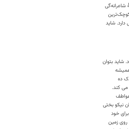
 شاعرانه‌گی
کوچک‌ترین
 دارد. شاید
 شاید بتوان
 همیشه
ک ده
می کند.
عواطف
ان نیکو بختی
رای خود
 روی زمین