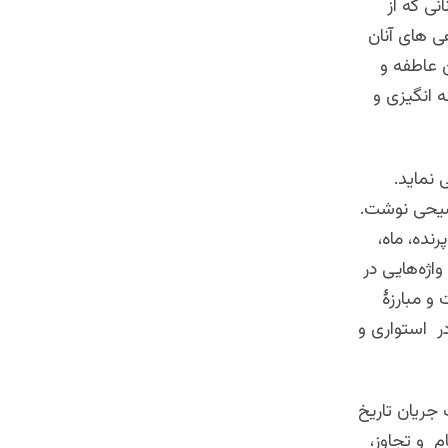
انی که از
ی های آنان
 عاطفه و
 انگیزی و
 نماید.
وضیحی نوشت.
نده، ماه،
اژه‌هایی در
و مبارزۀ
 در استواری و
 جریان تاریخ
 و تجاوز،