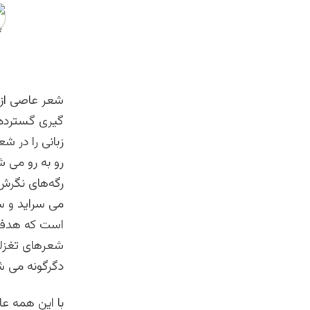
پرتو نادری، نویسن
شعر عاصی از 
گیری گسترده و
زبانی را در 
رو به رو می 
رگه‌های نگرش 
می سراید و س
است که هدف‌من
شعرهای تغزلی
دگرگونه می ش
با این همه ع