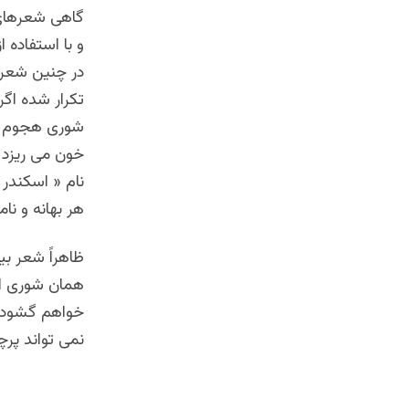
گاهی شعرهای 
و با استفاده 
در چنین شعر ه
تکرار شده اگر
شوری هجوم آ
خون می ریزد و
نام « اسکندر 
هر بهانه و نا
ظاهراً شعر بی
همان شوری است
خواهم گشود /
نمی تواند پرچم