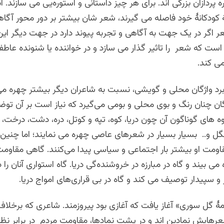
ره‌ پردازان بزرگی اند. برای هر چیز داستانی و استوره‌یی می سازند. آن
ودکانۀ خود فاصله می گیرند، شعر شان بیشتر بر دور محور آگاه
 اگر در یک جهت به آگاهی و تجربه پیوند دارد در جهت دیگر این
ت که شعر را تاثیر گذار می سازد و در خواننده یا شنونده عاطفه
ی کند.
برد واژگان محلی و گویشی، نسبت به شاعران دیگر بیشتر چهره می
گان چنان رنگ و بوی محلی و بومی می‌گیرد که نیاز است بر آن ت
های گوناگون آن چون دریا، کوه، تپه و کوتل، دره، دشت، درخت، پر
نگل و.. بسیار بسیار در شعرهای عاصی چهره می نمایند؛ اما چنین و
ومت او بیشتر بار اجتماعی و سیاسی پیدا می‌کنند. گاهی مقاومت 
 می بیند و گاه در مبارزه در خروشنده‌گی دریا. گاه استواری آنان را
و سپیدار توصیف می کند و گاه در بی قراری‌های امواج دریا
.
ۀ گل سوری» آغاز یافت که آغازی بود پیروزمند. شاعری که برخلاف
هایش نمادین اند و در پشت نمادها، مقاومت مردم در برابر نظام