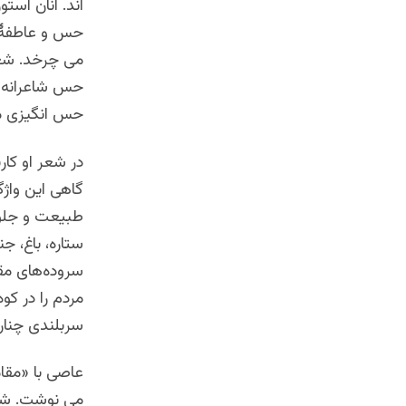
اند. آنان استو
حس و عاطفۀ ک
می چرخد. شعر
حس شاعرانه اس
حس انگیزی م
در شعر او کار
گاهی این واژ
طبیعت و جلوه 
ستاره، باغ، ج
سروده‌های مقا
مردم را در کوه
سربلندی چنار 
عاصی با «مقام
می نوشت. شعر