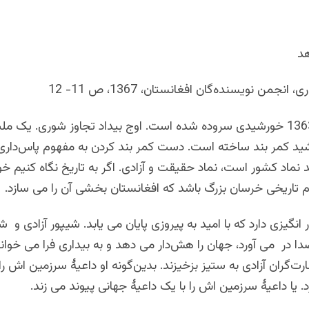
هد
نجمن نویسنده‌گان افغانستان، 1367، ص 11- 12
این شعر در 1363 خورشیدی سروده شده است. اوج بیداد تجاوز شوری. ی
رشید کمر بند ساخته است. دست کمر بند کردن به مفهوم پاس‌داری
نماد کشور است، نماد حقیقت و آزادی. اگر به تاریخ نگاه کنیم خ
م تاریخی خرسان بزرگ باشد که افغانستان بخشی آن را می سازد.
انگیزی دارد که با امید به پیروزی پایان می یابد. شیپور آزادی 
ا در می آورد، جهان را هش‌دار می دهد و به بیداری فرا می خواند ت
رت‌گران آزادی به ستیز بزخیزند. بدین‌گونه او داعیۀ سرزمین اش را 
. یا داعیۀ سرزمین اش را با یک داعیۀ جهانی پیوند می زند.