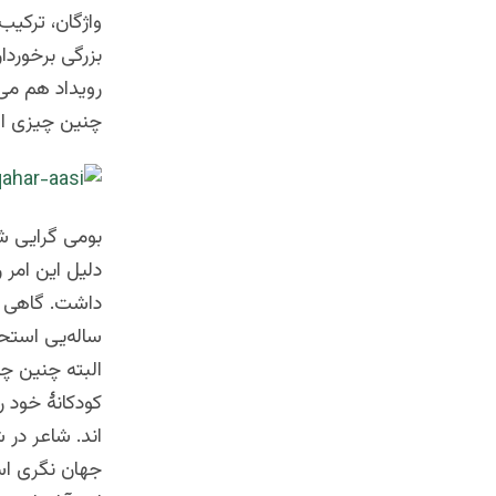
واژگان، ترکیب
بزرگی برخورد
رویداد هم می 
چنین چیزی است
بومی گرایی ش
دلیل این امر 
داشت. گاهی ا
ساله‌یی استح
البته چنین چ
کودکانۀ خود ر
اند. شاعر در
جهان نگری است