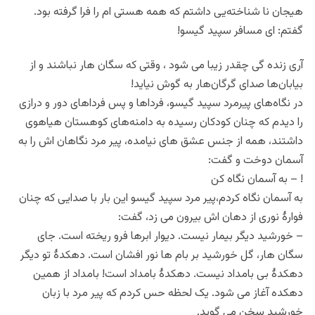
هیجان نا شناخته‌یی داشتم که همه هستی ام را فرا گرفته بود.
گفتم: ای مسافر سپید گیسو!
آری زنده گی چقدر زیبا می شود ، وقتی که سگان هار نباشند و از
بیابان‌ها صدای گرگان‌هار به گوش نیاید!
در نگاه‌های پیرمرد سپید گیسو، فرداها و پس فرداهای دور و درازی
را دیدم که چنان کودکان رسیده به دامنه‌های کوهستان هیاهوی
داشتند، همه از جنس عشق های نیامده، پیر مرد نگاهان اش را به
آسمان دوخت و گفت:
! – به آسمان نگاه کن
به آسمان نگاه کردم،پیر مرد سپید گیسو این بار با صدایی که چنان
فوارۀ نوری از دهان اش بیرون می زد، گفت:
– خورشید دیگر بیمار نیست. دیوار ابرها فرو ریخته است. جای
سگان هار، گل خورشید بر بام ها نور افشان است. دهکدۀ تو دیگر
دهکدۀ بی بامداد نیست. دهکدۀ بامداد است! بامداد از همین
دهکده آغاز می شود. یک لحظه حس کردم که پیر مرد با زبان
خورشید سخن می گوید.