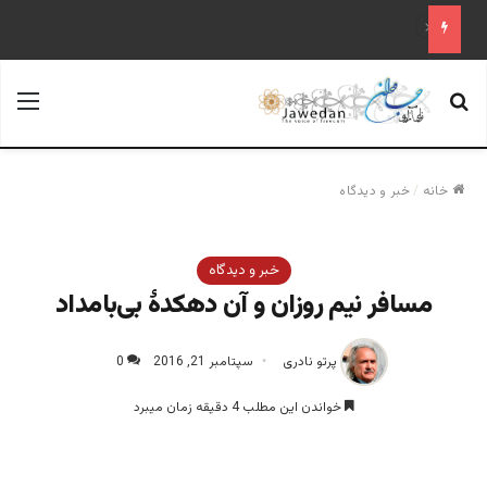
«آینده فدراسیون روسیه پس از پوتین؛ تحلیل یک سناریوی محتمل»
جستجو برای
منو
خانه
/
خبر و دیدگاه
خبر و دیدگاه
مسافر نیم روزان و آن دهکدۀ بی‌بامداد
پرتو نادری
سپتامبر 21, 2016
0
خواندن این مطلب 4 دقیقه زمان میبرد
پرتو نادری، نویسنده و شاعر