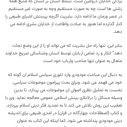
بردگی خدایان دروغین است. تسلط انسان بر انسان که منبع همه
زشتی ها است چه به صورت مستقیم وچه به صورت غیر مستقیم
در عصر وزمان ما ادامه دارد. بشریت اگرچه پرستش اشیای طبیعی را
کنار گذارده اما هنوز به عبادت واطاعت از خدایان بشری ادامه می
دهد.
بنابر این، تنها راه حل بشریت که می تواند او را از این وضع نجات
دهد” انکار و رد تمامی اربابان توسط انسان وشناسائی صریح خداوند
متعال به عنوان تنها صاحب وارباب خود است.
به دنبال این مباحث مودودی وارد تئوری سیاسی اسلام ان گونه که
خود می فهمد می شود. وبرای بحث پیرامون موضوعات سیاسی،
نخست به تحلیل نظری اصولی ان موضوعات می پردازد، تا بدین
وسیله مسائل را درلابلای بینش اسلامی عمومی معالجه نماید. وی با
تعقیب این روش تلاش می کند تا به تجدید فکر دینی اسلام بپردازد.
و کتاب (اصطلاحات چهارگانه در قران) در امدی طبیعی برای اندیشه
دینی مودودی پنداشته می شود، کما اینکه این کتاب به عنوان