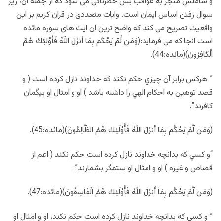
و شاملش منجر به عواقب بس خطرناکی می شود که از جمله ان، زیر
سوال رفتن اساس ایمان است. وایات متعددی در قران کریم بر این
واقعیت تصریح می کند که واضح ترین ان ایت های سوره مائده
است انجا که می فرماید:(وَمَن لَّمْ يَحْكُم بِمَا أَنزَلَ اللّهُ فَأُوْلَئِكَ هُمُ
الْكَافِرُونَ)(مائده:44).
” هركس برابر آن چيزي حكم نكند كه خداوند نازل كرده است ( و
قصد توهين به احكام الهي را داشته باشد ) او و امثال او بيگمان
كافرند”.
(وَمَن لَّمْ يَحْكُم بِمَا أنزَلَ اللّهُ فَأُوْلَئِكَ هُمُ الظَّالِمُونَ)(مائده:45).
“و كسي كه بدانچه خداوند نازل كرده است حكم نكند ( اعم از
قصاص و غيره ) او و امثال او ستمگر بشمارند”.
(وَمَن لَّمْ يَحْكُم بِمَا أَنزَلَ اللّهُ فَأُوْلَئِكَ هُمُ الْفَاسِقُونَ)(مائده:47).
” و كسي كه بدانچه خداوند نازل كرده است حكم نكند، او و امثال او