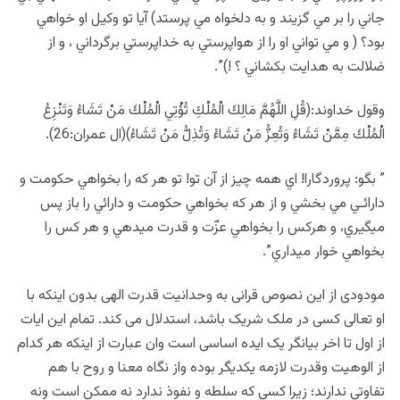
جاني را بر مي گزيند و به دلخواه مي پرستد) آيا تو وکيل او خواهي
بود؟ ( و مي تواني او را از هواپرستي به خداپرستي برگرداني ، و از
ضلالت به هدايت بکشاني ؟ !)”.
وقول خداوند:(قُلِ اللَّهُمَّ مَالِكَ الْمُلْكِ تُؤْتِي الْمُلْكَ مَنْ تَشَاءُ وَتَنْزِعُ
الْمُلْكَ مِمَّنْ تَشَاءُ وَتُعِزُّ مَنْ تَشَاءُ وَتُذِلُّ مَنْ تَشَاءُ)(ال عمران:26).
” بگو: پروردگارا! اي همه چيز از آن تو! تو هر كه را بخواهي حكومت و
دارائـي مي بخشي و از هر كه بخواهي حكومت و دارائي را باز پس
ميگيري، و هركس را بخواهي عزّت و قدرت ميدهي و هر كس را
بخواهي خوار ميداري”.
مودودی از این نصوص قرانی به وحدانیت قدرت الهی بدون اینکه با
او تعالی کسی در ملک شریک باشد، استدلال می کند. تمام این ایات
از اول تا اخر بیانگر یک ایده اساسی است وان عبارت از اینکه هر کدام
از الوهیت وقدرت لازمه یکدیگر بوده واز نگاه معنا و روح با هم
تفاوتی ندارند؛ زیرا کسی که سلطه و نفوذ ندارد نه ممکن است ونه