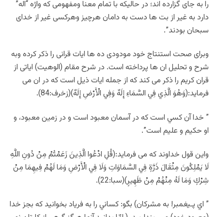
را به جای گزارده اند؛ در حالیکه با تمام معنا ومفهومی که واژه “اله”
دارد به غیر از بت ها دست به دامان هرچیز وهرکسی غیر از خدای
سبحان بودند”.
وبرای صحت استنتاج خود مودودی ده ها ایات قرانی را ذکر کرده وبه
شرح و تحلیل ان ها پرداخته است. در شرح مقام (الوهیت) ایاتی از
قران کریم را ذکر می کند که از جمله ایات ذیل است که در ان می
فرماید:(وَهُوَ الَّذِي فِي السَّمَاءِ إِلَهٌ وَفِي الْأَرْضِ إِلَهٌ)(زخرف:84).
” خدا آن کسي است که در آسمان معبود است و در زمين معبود، و
او حکيم و عليم است”.
واین قول خداوند که می فرماید:(قُلِ ادْعُوا الَّذِينَ زَعَمْتُمْ مِنْ دُونِ اللَّهِ
لَا يَمْلِكُونَ مِثْقَالَ ذَرَّةٍ فِي السَّمَاوَاتِ وَلَا فِي الْأَرْضِ وَمَا لَهُمْ فِيهِمَا مِنْ
شِرْكٍ وَمَا لَهُ مِنْهُمْ مِنْ ظَهِيرٍ)(سبا:22).
” اي پـيغمبر! به مشركان) بگو: کساني را به فرياد بخوانيد که بجز خدا