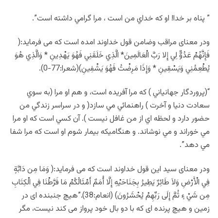
” پناه بر خدا! او که خداي من است ، مرا گرامي داشته است”.
ودر معنای مراقب وضامن قول خداوند امده است که می فرماید:(
فَإِنَّهُمْ عَدُوٌّ لِي إِلا رَبَّ الْعَالَمِينَ* الَّذِي خَلَقَنِي فَهُوَ يَهْدِينِ * وَالَّذِي هُوَ
يُطْعِمُنِي وَيَسْقِينِ * وَإِذَا مَرِضْتُ فَهُوَ يَشْفِينِ)(شعرا:77-0).
“(پروردگار جهانياني ) که مرا آفريده است، و هم او مرا (به سوي
سعادت دنيا و آخرت ) راهنمائي مي سازد( و در سراسر زندگي من
حضور دارد و لحظه اي از من غافل نيست ). آن کسي است که او مرا
مي خوراند و مي نوشاند. و هنگاميکه بيمار شوم او است که مرا شفا
مي دهد”.
ودر معنای سید این قول خداوند است که می فرماید:( وَمَا مِن دَابَّةٍ
فِي الْأَرْضِ وَلاَ طَائِرٌ يَطِيرُ بِجَنَاحَيْهِ إِلَّا أُمَمٌ أَمْثَالُكُمْ مَا فَرَّطْنَا فِي الْكِتَابِ
مِن شَيْ ءٍ ثُمَّ إِلَى رَبِّهِمْ يُحْشَرُونَ) (انعام:38).”هيچ جنبنده اى در
زمين و هيچ پرنده اى كه با دو بال خود پرواز مى كند نيست، مگر