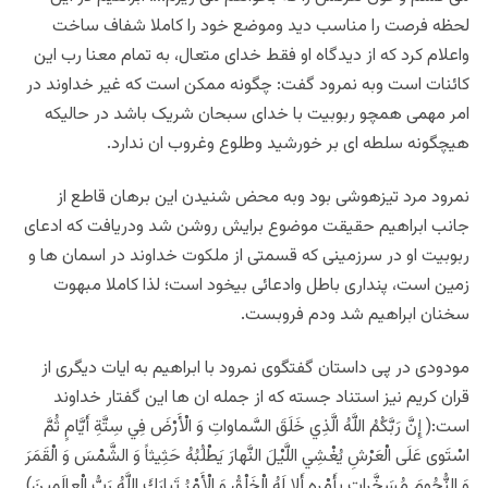
لحظه فرصت را مناسب دید وموضع خود را کاملا شفاف ساخت
واعلام کرد که از دیدگاه او فقط خدای متعال، به تمام معنا رب این
کائنات است وبه نمرود گفت: چگونه ممکن است که غیر خداوند در
امر مهمی همچو ربوبیت با خدای سبحان شریک باشد در حالیکه
هیچگونه سلطه ای بر خورشید وطلوع وغروب ان ندارد.
نمرود مرد تیزهوشی بود وبه محض شنیدن این برهان قاطع از
جانب ابراهیم حقیقت موضوع برایش روشن شد ودریافت که ادعای
ربوبیت او در سرزمینی که قسمتی از ملکوت خداوند در اسمان ها و
زمین است، پنداری باطل وادعائی بیخود است؛ لذا کاملا مبهوت
سخنان ابراهیم شد ودم فروبست.
مودودی در پی داستان گفتگوی نمرود با ابراهیم به ایات دیگری از
قران کریم نیز استناد جسته که از جمله ان ها این گفتار خداوند
است:( إِنَّ رَبَّكُمُ اللَّهُ الَّذِي خَلَقَ السَّماواتِ وَ الْأَرْضَ فِي سِتَّةِ أَيَّامٍ ثُمَّ
اسْتَوى عَلَى الْعَرْشِ يُغْشِي اللَّيْلَ النَّهارَ يَطْلُبُهُ حَثِيثاً وَ الشَّمْسَ وَ الْقَمَرَ
وَ النُّجُومَ مُسَخَّراتٍ بِأَمْرِهِ أَلا لَهُ الْخَلْقُ وَ الْأَمْرُ تَبارَكَ اللَّهُ رَبُّ الْعالَمِينَ)