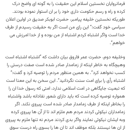
فرمانروایان نخستین اسلام این حقیقت را به گونه ای واضح درک
کرده و راه و رسم حکومت داری خود را بر ان استوار نموده بودند.
طوریکه نخستین خلیفه پیامبر، حضرت ابوبکر صدیق در اولین اعلان
سیاسی خود گفت:” این رای من است اگر به حقیقت رسیدم از طرف
خدا است واگر اشتباه کردم اشتباه از من بوده و از خدا امرزش می
خواهم”.
وخلیفه دوم، حضرت عمر فاروق بیان داشت که “اشتباه اشتباه است
وهیچگاه به خاطر اینکه از زمامدار صادر شده است صفت درستی را
کسب نخواهد کرد”. به همین منظور مردم را توصیه کرد و گفت:”
اشتباه رأی را برای امت سنت نگردانید”. این سخن به این معنا است
که تبعیت جایگاهی در امت اسلامی ندارد، امتی که رسول خدا ان را
همواره توصیه کرده است که باید دارای شعور نقادانه باشد واشتباه
را بخاطر اینکه از طرف زمامدار صادر شده است پیروی نکند. اگر
زمامداران نیکوئی کردند مردم هم ملزَم اند تا از آن ها پیروی کرده
وبه ایشان نیکوئی نمایند واگر بدی کردند مردم نه تنها ملزم به پیروی
از ان ها نیستند بلکه موظف اند تا ان ها را بسوی راه درست سوق