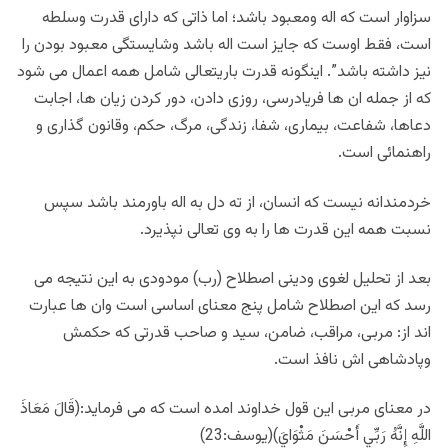
سزاوار است که اله ومعبود باشد؛ اما ذاتی که دارای قدرت وسلطه
است، فقط اوست که جایز است اله باشد وشایستگی معبود بودن را
نیز داشته باشد”. اینگونه قدرت باریتعالی شامل همه اعمال می شود
که از جمله ان ها فریادرسی، روزی دادن، دور کردن زیان ها، اجابت
دعاها، شفاعت، بیماری، شفا، زندگی، مرگ، حکم، وقانون گذاری و
راهنمائی است.
خردمندانه نیست که انسان، از ته دل به اله باورمند باشد سپس
نسبت همه این قدرت ها را به وی تعالی نپذیرد.
بعد از تحلیل لغوی ودینی اصطلاح (رب) مودودی به این نتیجه می
رسد که این اصطلاح شامل پنج معنای اساسی است وان ها عبارت
اند از: مربی، مراقب، ضامن، سید و صاحب قدرتی که حکمش
وپادشاهی اش نافذ است.
در معنای مربی اين قول خداوند امده است که می فرماید:(قَالَ مَعَاذَ
اللَّهِ إِنَّهُ رَبِّي أَحْسَنَ مَثْوَايَ)(يوسف:23)