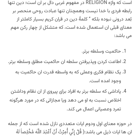
است که واژه RELIGION در مفهوم غربی دال بر ان است؛ دین تنها
رابطه فردی با خدا نیست وهمچنان تنها عبادت روحی منحصر بر
بُعد درونی نبوده بلکه ” کلمۀ دین در قران کریم بسیار کاملتر از
معنای قبلی ان استعمال شده است، که متشکل از چهار رکن مهم
می باشد:
حاکمیت وسلطه برتر.
اطاعت کردن وپذیرفتن سلطه ان حاکمیت مطلق وسلطه برتر.
یک نظام فکری وعملی که به واسطه قدرت ان حاکمیت به
وجود امده است.
پاداشی که سلطه برتر به افراد برای پیروی از ان نظام وداشتن
اخلاص نسبت به او می دهد ویا مجازاتی که در مورد هرگونه
تمرد وعصیانی اعمال می کند.
در حوزه معنای اول ودوم ایات متعددی نازل شده است که از جمله
ان ها ایات ذیل می باشد:( قُلْ إِنِّي أُمِرْتُ أَنْ أَعْبُدَ اللَّهَ مُخْلِصاً لَهُ