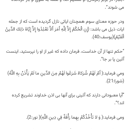
مى شوند”.
ودر حوزه معنای سوم همچنان ایاتی نازل گردیده است که از جمله
ایات ذیل می باشد: (إِنِ الْحُكْمُ إِلاَّ لِلَّهِ أَمَرَ أَلاَّ تَعْبُدُوا إِلاَّ إِيَّاهُ ذلِكَ الدِّينُ
الْقَيِّمُ)(يوسف:40).
“حكم تنها از آن خداست، فرمان داده كه غير از او را نپرستيد، اينست
آئين پا بر جا”.
ومي فرمايد:( أَمْ لَهُمْ شُرَكاءُ شَرَعُوا لَهُمْ مِنَ الدِّينِ ما لَمْ يَأْذَنْ بِهِ اللَّهُ)
(شورا:21).
“آيا معبودانى دارند كه آئينى براى آنها بى اذن خداوند تشريع كرده
اند؟”.
ومی فرماید:( وَ لا تَأْخُذْكُمْ بِهِما رَأْفَةٌ فِي دِينِ اللَّهِ)( نور:2).