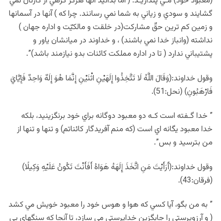
(معبود خود) مـي پنداريـد. ( امّا بدانيد آنها هرگز گرهي از کارتان نمي
گشايند و سودي و زياني به شما نمي رسانند. چرا که ) آنها در آسمانها
و زمين کم ترين حقّ مشارکت(در خلقت و مالکيّت و اداره جهان )
نداشته (وانباز خدا نمي باشند) ، و خداوند در ميانشان ياور و
پشتيباني ندارد ( تا در اداره مملکت کائنات بدو نيازمند باشد)”.
وقول خداوند:(وَقَالَ اللَّهُ لَا تَتَّخِذُوا إِلَهَيْنِ اثْنَيْنِ إِنَّمَا هُوَ إِلَهٌ وَاحِدٌ فَإِيَّايَ
فَارْهَبُونِ) (نحل:51).
” خدا گـفته است کـه دو معبود دوگانه براي خود برنگزينيد، بلکه
خدا معبود يگانه اي است (كه منم آفريدگار کائناتم) و تنها و تنها از
من بترسيد و بس”.
وقول خداوند:(أَرَأَيْتَ مَنِ اتَّخَذَ إِلَهَهُ هَوَاهُ أَفَأَنْتَ تَكُونُ عَلَيْهِ وَكِيلًا)
(فرقان:43).
” به من بگو، آيا کسي که هوا و هوس خود را معبود خويش مي کشد
( و آرزوپرستي را جايگزين خداپرستي مي سازد، تا آنجا که سنگهاي بي