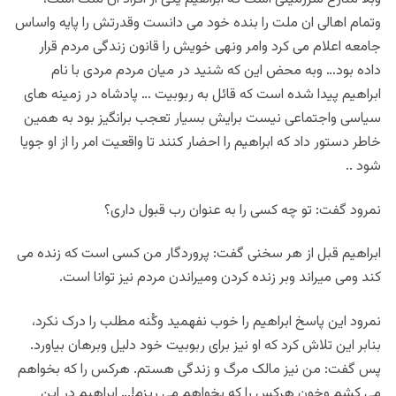
وتمام اهالی ان ملت را بنده خود می دانست وقدرتش را پایه واساس
جامعه اعلام می کرد وامر ونهی خویش را قانون زندگی مردم قرار
داده بود… وبه محض این که شنید در میان مردم مردی با نام
ابراهیم پیدا شده است که قائل به ربوبیت … پادشاه در زمینه های
سیاسی واجتماعی نیست برایش بسیار تعجب برانگیز بود به همین
خاطر دستور داد که ابراهیم را احضار کنند تا واقعیت امر را از او جویا
شود ..
نمرود گفت: تو چه کسی را به عنوان رب قبول داری؟
ابراهیم قبل از هر سخنی گفت: پروردگار من کسی است که زنده می
کند ومی میراند وبر زنده کردن ومیراندن مردم نیز توانا است.
نمرود این پاسخ ابراهیم را خوب نفهمید وکُنه مطلب را درک نکرد،
بنابر این تلاش کرد که او نیز برای ربوبیت خود دلیل وبرهان بیاورد.
پس گفت: من نیز مالک مرگ و زندگی هستم. هرکس را که بخواهم
می کشم وخون هرکس را که بخواهم می ریزم!… ابراهیم در این