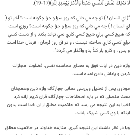
لَا تَمْلِكُ نَفْسٌ لِّنَفْسٍ شَيْئاً وَالْأَمْرُ يَوْمَئِذٍ لِلَّهِ)(17-19).
“( اي انسان ! ) تو چه مي داني كه روز سزا و جزا چگونه است؟ آخر تو (
اي انسان ! ) چه مي داني كه روز سزا و جزا چگونه است؟ روزي است
كه هيچ كسي براي هيچ كسي كاري نمي تواند بكند و از دست كسي
براي كسي كاري ساخته نيست ، و در آن روز فرمان ، فرمان خدا است
و بس ، و كارو بار كلاً بدو واگذار مي گردد”.
واژه دین در ایات فوق به معنای محاسبه نفس، قضاوت، مجازات
کردن و پاداش دادن امده است.
مودوی پس از تحلیل وبررسی معانی چهارگانه واژه دین وهمچنان
بحث مفصلی که در باره اصطلاحات چهارگانه قران کریم ارائه کرد
اخیرا به این نتیجه می رسد که حاکمیت مطلق از ان خدا است بدون
اینکه با وی کسی شریک باشد.
وبا در نظر داشت این نتیجه گیری، منازعه خداوند در حاکمیت مطلق