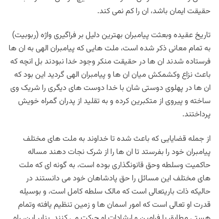
حقیقت ایمان باشد، ان را کم نمی کند.
تاریخ عقیده وبعثت پیامبران بهترین دلیل بر فراگیری واژه (ربوبیت)
به تمام معانی ذکر شده است، ملت هایی که پیامبران الهی به ان ها
فرستاده شدند ان ها در حقیقت منکر وجود خدا نبودند بل انچه که
باعث نزاع وکشمکش میان ان ها و پیامبران الهی گردید این بود که
ان ها در پهلوی دوستی شان با خدا دوست های دیگری را شریک وی
ساخته و پیروی از متکبرین کرده و به تقلید از پدران گمراه خویش
پرداختند.
از جمله قضایایی که باعث شده تا خداوند به ملت های مختلف
پیامبران خود را بفرستد تا ان ها را از شرک نجات دهند مساله
حاکمیت وسلطه وحق قانونگذاری بوده است، به گونه ای که ملت
های مختلف این مسائل را حق پادشاهان خود می دانستند در
حالیکه ذات باریتعالی است که مالک سلطه کامل است، و بوسیله
قدرت او تعالی است که امور اسمان ها و زمین تنظیم یافته وتمام
هستی مطابق با فرامین و ارشادات او حرکت می کنند. بنابر این، راه