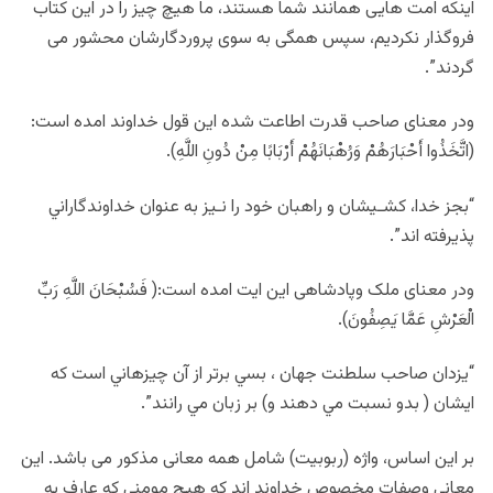
اينكه امت هايى همانند شما هستند، ما هيچ چيز را در اين كتاب
فروگذار نكرديم، سپس همگى به سوى پروردگارشان محشور مى
گردند”.
ودر معنای صاحب قدرت اطاعت شده این قول خداوند امده است:
(اتَّخَذُوا أَحْبَارَهُمْ وَرُهْبَانَهُمْ أَرْبَابًا مِنْ دُونِ اللَّهِ).
“بجز خدا، کشـيشان و راهبان خود را نـيز به عنوان خداوندگاراني
پذيرفته اند”.
ودر معنای ملک وپادشاهی این ایت امده است:( فَسُبْحَانَ اللَّهِ رَبِّ
الْعَرْشِ عَمَّا يَصِفُونَ).
“يزدان صاحب سلطنت جهان ، بسي برتر از آن چيزهاني است که
ايشان ( بدو نسبت مي دهند و) بر زبان مي رانند”.
بر اين اساس، واژه (ربوبیت) شامل همه معانی مذکور می باشد. این
معانی وصفات مخصوص خداوند اند که هیچ مومنی که عارف به