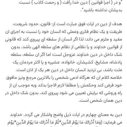
“و در ( اجرا قوانين ) دين خدا رأفت ( و رحمت كاذب ) نسبت
بديشان نداشته باشيد”.
هدف از دین در ایات فوق عبارت است از: قانون، حدود شریعت،
طریقت و یک نظام فکری وعملی که انسان خود را نسبت به اجرای ان
مقید و ملزم می داند؛ لذا اگر انسان از سلطه ای پیروی کند که قانونی
از قوانین خداوند و یا نظامی از نظام های سلطه الهی باشد، بدون
شک داخل در دین خداوند عزوجل است؛ اما اگر ان سلطه، سلطه
پادشاه، مشایخ، کشیشان، خانواده، عشیره و یا اکثر مردمان یک
ملت باشد، بی تردید انسان داخل در دین هر یک از انان است.
خلاصه کلام ان که هرگاه ادمی شخصی را بالاترین مرجع ونیز مافوق
خود فرض کند وحکمش را مطلقا لازم الاجرا بداند وبه موجب ان از
راه وروشی که برایش تعیین می شود پیروی کند، بدون شک داخل در
دین همان شخص است.
دین به معنای چهارم در ایات ذیل واضح واشکار می گردد. خداوند
می فرماید: (وَمَا أَدْرَاكَ مَا يَوْمُ الدِّينِ*ثُمَّ مَا أَدْرَاكَ مَا يَوْمُ الدِّينِ*يَوْمَ