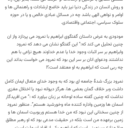
و روش انسان در زندگی دنیا نیز باید خاضع ارشادات و راهنمائی ها و
اوامر و نواهی الهی باشد چه در مسائل عبادی خالص و یا در حوزه
سلوک سیاسی، اجتماعی واقتصادی.
مودودی به عرض داستان گفتگوی ابراهیم با نمرود می پردازد واز ان
چنین تحلیل می کند که:” این گفتگو نشان می دهد که نمرود
وابراهیم بر سر اثبات وجود خدا یا عدم خداوند هیچ نزاعی با هم
نداشتند ودعوای انان بر سر این بود که نمرود می خواست بداند این
چه ربی است که ابراهیم به او معتقد است؟!
نمرود بزرگ شدۀ جامعه ای بود که به وجود خدای متعال ایمان کامل
داشت وبر خلاف گمان بعضی ها، هرگز دیوانه نبود یا اختلال مغزی
نداشت که چنین گفته ساده لوحانه بر زبان بیاورد که :” من افریدگار
اسمان ها وزمین واداره کننده ماه وخورشید هستم”. منظور نمرود
از چنین سخنانی این نبود که من خدا هستم وربوبیت اسمان ها و
زمین برعهده من است بلکه در حقیقت مدعی بود که او رهبر مطلق
وبلا منازع سرزمینی است که ابراهیم یکی از افراد ان ملت است،