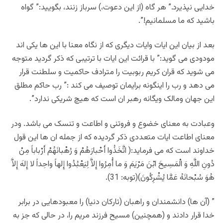
خدايى نپذيرد.” هر گاه (از اين دعوت،) سرباز زنند، بگوييد:” گواه
باشيد كه ما مسلمانيم!”.
بعد از بیان این ایات وایات دیگری که از نگاه معنا با این ها یکی اند
مودودی می گوید:” با قرائت این ایات با ترتیبی که ذکر گردید متوجه
می شوید که قران کریم ربوبیت را مترادف حاکمیت و سلطنت قرار
می دهد و رب را اینگونه برایمان توصیف می کند :” رب حاکم مطلق
این جهان ومالک ویگانه رهبر ان است که هیچ شریکی ندارد”.
وعبادت به معنای خضوع و فروتنی و اطاعت و تنسک می باشد. ودر
معنای اطاعت ایات متعددی ذکر گردیده که از جمله ان ها این قول
خداوند است که می فرماید:( اتَّخَذُوا أَحْبارَهُمْ وَ رُهْبانَهُمْ أَرْباباً مِنْ
دُونِ اللَّهِ وَ الْمَسِيحَ ابْنَ مَرْيَمَ وَ ما أُمِرُوا إِلاَّ لِيَعْبُدُوا إِلهاً واحِداً لا إِلهَ إِلاَّ
هُوَ سُبْحانَهُ عَمَّا يُشْرِكُونَ)(توبه: 31).
” (آن ها) دانشمندان و راهبان (تاركان دنيا) را معبودهايى در برابر
خدا قرار دادند و (همچنين) مسيح فرزند مريم را، در حالى كه جز به