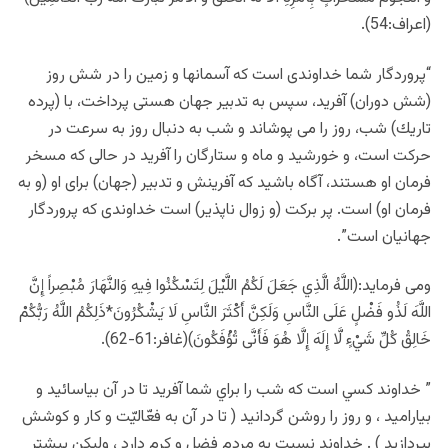
(اعراف:54).
“پروردگار شما خداوندى است كه آسمانها و زمين را در شش روز
(شش دوران) آفريد، سپس به تدبير جهان هستى پرداخت، با (پرده
تاريك) شب، روز را مى پوشاند و شب به دنبال روز به سرعت در
حركت است، و خورشيد و ماه و ستارگان را آفريد در حالى كه مسخر
فرمان او هستند، آگاه باشيد كه آفرينش و تدبير (جهان) براى او (و به
فرمان او) است. پر بركت (و زوال ناپذير) است خداوندى كه پروردگار
جهانيان است”.
ومی فرماید:(اللَّهُ الَّذِي جَعَلَ لَكُمُ اللَّيْلَ لِتَسْكُنُوا فِيهِ وَالنَّهَارَ مُبْصِراً إِنَّ
اللَّهَ لَذُو فَضْلٍ عَلَى النَّاسِ وَلَكِنَّ أَكْثَرَ النَّاسِ لَا يَشْكُرُونَ*ذَلِكُمُ اللَّهُ رَبُّكُمْ
خَالِقُ كُلِّ شَيْءٍ لَّا إِلَهَ إِلَّا هُوَ فَأَنَّى تُؤْفَكُونَ)(غافر:61-62).
” خداوند كسي است كه شب را براي شما آفريد تا در آن بياسائيد و
بياراميد ، و روز را روشن گردانيد ( تا در آن به فعّاليّت و كار و كوشش
بپردازيد ) . خداوند نسبت به مردم فضل و كرم دارد ، وليكن بيشتر