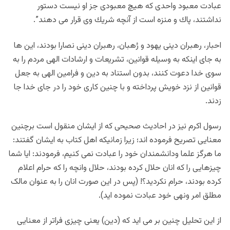
عبادت معبود واحدى كه هيچ معبودى جز او نيست دستور
نداشتند، پاك و منزه است از آنچه شريك وى قرار مى دهند”.
احبار، رهبران دینی یهود و رُهبان، رهبران دینی نصارا بودند، این ها
به جای اینکه به وسیله قوانین، تشریعات و ارشادات الهی مردم را به
سوی خدا دعوت کنند، بدون استناد به دین و فرامین الهی به جعل
قوانین از نزد خویش پرداخته و با چنین کاری خود را در جای خدا جا
زدند.
رسول اکرم نیز در احادیث صحیحی که از ایشان منقول است برچنین
معنایی تصریح فرموده اند؛ زیرا زمانیکه اهل کتاب به ایشان گفتند:
ما هرگز علما ودانشمندان خود را عبادت نمی کنیم، فرمودند: ایا شما
چیزهایی را که انان حلال کرده بودند، حلال وانچه را که حرام اعلام
کرده بودند، حرام نکردید؟! (پس در این صورت انان را به عنوان مالک
مطلق امر ونهی خود عبادت نموده اید).
از این تحلیل چنین بر می اید که (دین) یعنی چیزی فراتر از معنایی