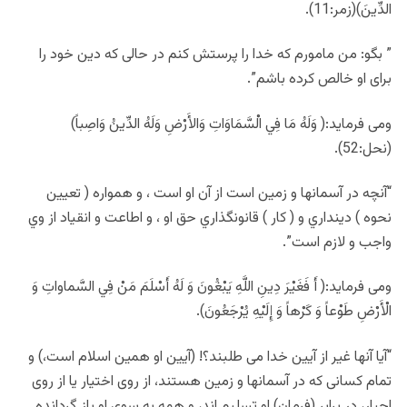
الدِّينَ)(زمر:11).
” بگو: من مامورم كه خدا را پرستش كنم در حالى كه دين خود را
براى او خالص كرده باشم”.
ومی فرماید:( وَلَهُ مَا فِي الْسَّمَاوَاتِ وَالأَرْضِ وَلَهُ الدِّينُ وَاصِباً)
(نحل:52).
“آنچه در آسمانها و زمين است از آن او است ، و همواره ( تعيين
نحوه ) دينداري و ( كار ) قانونگذاري حق او ، و اطاعت و انقياد از وي
واجب و لازم است”.
ومی فرماید:( أَ فَغَيْرَ دِينِ اللَّهِ يَبْغُونَ وَ لَهُ أَسْلَمَ مَنْ فِي السَّماواتِ وَ
الْأَرْضِ طَوْعاً وَ كَرْهاً وَ إِلَيْهِ يُرْجَعُونَ).
“آيا آنها غير از آيين خدا مى طلبند؟! (آيين او همين اسلام است،) و
تمام كسانى كه در آسمانها و زمين هستند، از روى اختيار يا از روى
اجبار، در برابر (فرمان) او تسليم اند، و همه به سوى او باز گردانده