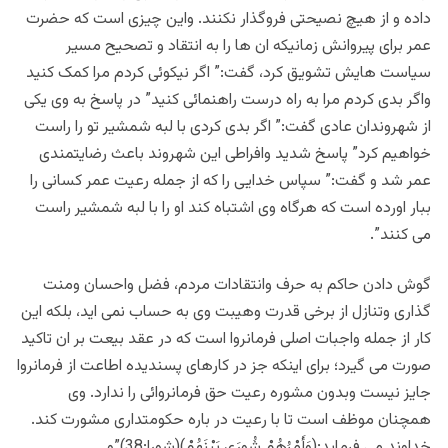
داده و از هیچ نصیحتی فروگذار نکنند. واین چیزی است که حضرت
عمر برای پیروانش زمانیکه ان ها را به انتقاد و تصحیح مسیر
سیاست هایش تشویق کرد، گفت:” اگر نیکوئی کردم مرا کمک کنید
واگر بدی کردم مرا به راه درست راهنمائی کنید” در پاسخ به وی یکی
از شهروندان عادی گفت:” اگر بدی کردی با لبه شمشیر تو را راست
خواهیم کرد” پاسخ شدید وافراطی این شهروند باعث رضایتمندی
عمر شد و گفت:” سپاس خدایی را که از جمله رعیت عمر کسانی را
ببار اورده است که هرگاه وی اشتباه کند او را با لبه شمشیر راست
می کنند”.
گوش دادن حاکم به حرف وانتقادات مردم، فضل واحسان ومنت
گذاری وتنازل از برخی قدرت وهیبت وی به حساب نمی اید، بلکه این
کار از جمله واجبات اصلی فرمانروا است که در عقد بیعت بر ان تاکید
صورت می گیرد؛ برای اینکه جز در کارهای پسندیده اطاعت از فرمانروا
جایز نیست وبدون مشوره رعیت حق فرمانروائی را ندارد. وی
همچنان موظف است تا با رعیت در باره حکومتداری مشورت کند.
خداوند می فرماید:(وَأَمْرُهُمْ شُورَى بَيْنَهُمْ)(شورا:38)”و