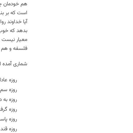
هم خودمان چی
است که بر بند
آیا خداوند رو
بدهد که خوب 
معیار نیست 
فلسفه و هم ت
شماری آمده ان
روزه عاد
روزه سم 
روزه به 
روزه گرف
روزه پاس
روزه قند