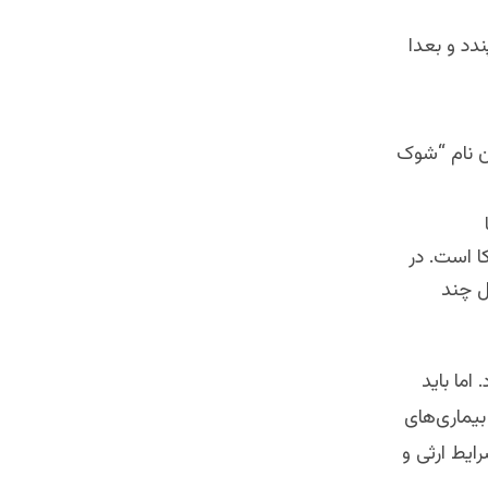
دد و بعدا
آن نام “شوک
 است. در
ل چند
اما باید
بیماری‌های
ایط ارثی و