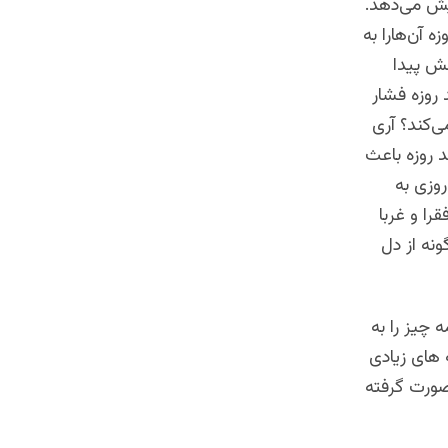
ایش می‌دهد.
 آن‌هارا به
هش پیدا
 روزه فشار
ی‌کند؟ آری
د روزه باعث
روزی به
را و غربا
نه از دل
 چیز را به
 های زیادی
 صورت گرفته