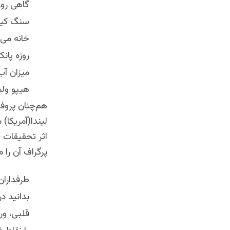
گاهی روز
سنگ کیسه
خانه می 
روزه پان
میزان آب
هیپو ولم
هم‌چنان پروف
لیندا(آمریکا)
م
اثر تحقیقات 
پرگراف آن را م
طرفداران
بدانید د
قلبی، ور