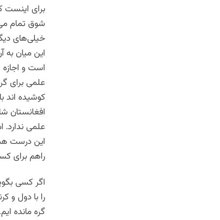
برای اینست که
شوق تمام می‌
خیلی‌های دیگر
این میان به 
است و اجازه 
علمی برای گرف
کوشیده اند با
افغانستان شا
علمی ندارد. ا
این درست هما
راهم برای کس
اگر کسی بگوی
را با دول و ک
گره مانده ایم