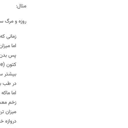
مثال:
روزه و مرگ س
زمانی که
اما میزا
پس بدن ش
کتون (cetone) تبدیل می‌کند.(بوی بدی‌که از دهان روزه‌دار می‌آید، از همین کتون است)
بیشتر سل
در طب به
اما ماکه
زخم معده
میزان تر
دروازه خ