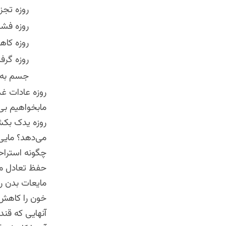
روزه تجز
روزه فشا
روزه کاه
روزه گرف
جسم به ه
روزه عادات غذ
مابخواهیم بی‌
روزه یدک بکش
می‌دهد؟ مایی‌
چگونه استراحت
حفظ تعادل ما
مایعات بدن را
خون را کاهش می
آنهایی که قند