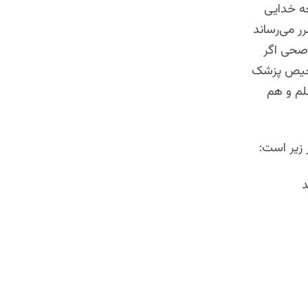
ه خدایی
ر می‌رساند
 صحی اگر
شخیص پزشک
لم و هم
 زیر است:
د