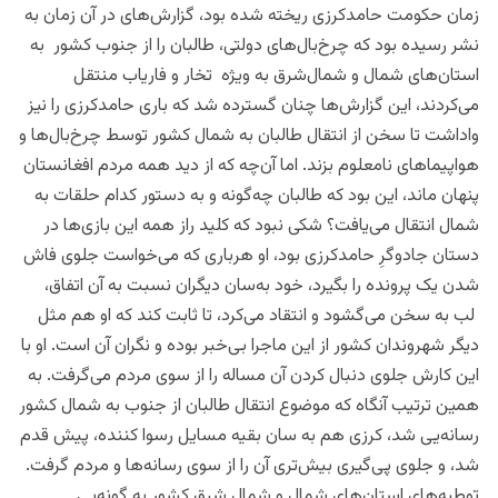
زمان حکومت حامدکرزی ریخته شده بود
،
گزارش‌های در آن زمان به
نشر رسیده بود که چرخ‌بال‌های دولتی، طالبان را از جنوب کشور به
استان‌های شمال و شمال‌شرق به ویژه تخار و فاریاب منتقل
می‌کردند
،
این گزارش‌ها چنان گسترده شد که باری حامدکرزی را نیز
واداشت تا سخن از انتقال طالبان به شمال کشور توسط چرخ‌بال‌ها و
هواپیماهای نامعلوم بزند.
اما آن‌چه که از دید همه مردم افغانستان
پنهان ماند، این بود که طالبان چه‌گونه و به ‌دستور کدام حلقات به
شمال انتقال می‌یافت؟ شکی نبود که کلید راز همه این بازی‌ها در
دستان جادوگرِ حامدکرزی بود، او هرباری که می‌خواست جلوی فاش
شدن یک پرونده را بگیرد، خود به‌سان دیگران نسبت به آن اتفاق،
لب به سخن می‌گشود و انتقاد می‌کرد، تا ثابت کند که او هم مثل
دیگر شهروندان کشور از این ماجرا بی‌خبر بوده و نگران آن است. او با
این کارش جلوی دنبال کردن آن مساله را از سوی مردم می‌گرفت. به
همین ترتیب آنگاه که موضوع انتقال طالبان از جنوب به شمال کشور
رسانه‌یی شد، کرزی هم به سان بقیه مسایل رسوا کننده، پیش‌ قدم
شد، و جلوی پی‌گیری بیش‌تری آن را از سوی رسانه‌ها و مردم گرفت.
توطیه‌های استان‌های شمال و شمال شرق کشور به گونه‌یی