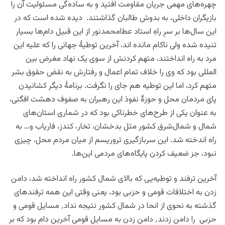
چهره‌های مهمی جریان مقاومت افتید و به ساده‌گی مسئولیت آن را
بازیگران داخلی، به بدوش طالبان گذاشتند. دیده شده است که در
این سال‌ها بر سرِ راهِ استاد عطامحمدنور از این قبیل دام‌ها بسیار
تنیده شده ولی ناکام مانده اند، آخرین توطیۀ جهانی را که علیه این
مرد به راه انداختند، متهم کردنش از سوی یک نهاد مغرض بین
المللی بود که وی را خلاف تمام اعمال و رفتارش به نقض حقوق بشر
متهم کرد، اما این توطیه هم جای را نگرفت. برنامۀ دیگر کشانیدن
پای مردمان محل و حوزۀ نفوذ این رهبران به صفوف دهشت افگنی،
به عنوان یکی از طرح‌های خطرناکی بود که در شماری استان‌های
شمال و شمال‌شرق کشور مثل بدخشان، تخار، کندز، فاریاب و… به
راه اندخته شد. این سربازگیری تروریسم از میان مردم محل، چیزی
نبود، جز ضعیف کردن پایگاه‌های مردمی این‌ها.
آخرین ترفند و توطیه‌یی که بالای شمال کشور راه انداخته شد، دامن
زدن به اختلافات قومی و حزبی بود، یعنی وقتی این همه ترفندهای
گذشته به نحوی از انحا در شمال کشور نتیجه نداد
٬
مسایل قومی و
حزبی را دامن زدند
٬
دامن زدن به مسایل قومی آخرین دام بود که بر