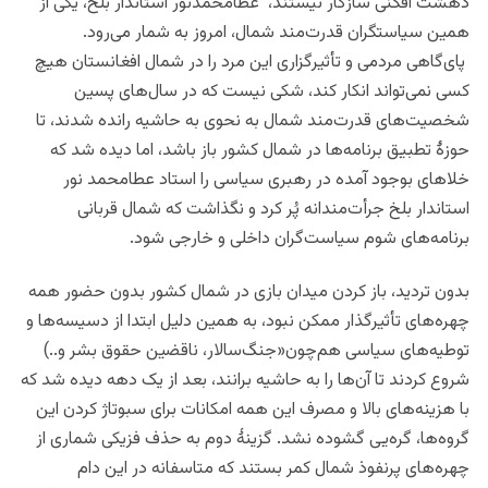
دهشت افگنی
سازگار نیستند،
عطامحمدنور استاندار بلخ، یکی از
همین سیاست
قدرت‌مند شمال، امروز به شمار می‌رود.
پای‌گاهی مردمی و تأثیرگزاری این مرد را در شمال افغانستان هیچ
کسی نمی‌تواند انکار کند، شکی نیست که در سال‌های پسین
شخصیت‌های قدرت‌مند شمال به نحوی به حاشیه رانده شدند، تا
حوزۀ تطبیق برنامه‌ها در شمال کشور باز باشد، اما دیده شد که
خلاهای بوجود آمده در رهبری سیاسی را استاد عطامحمد نور
استاندار بلخ جرأت‌مندانه پُر کرد و نگذاشت که شمال قربانی
برنامه‌های شوم سیاست‌گران داخلی و خارجی شود.
بدون تردید، باز کردن میدان بازی در شمال کشور بدون حضور همه
چهره‌های تأثیرگذار ممکن نبود، به همین دلیل ابتدا از دسیسه‌ها و
توطیه‌های سیاسی هم‌چون«جنگ‌سالار، ناقضین حقوق بشر و..)
شروع کردند تا آن‌ها را به حاشیه برانند، بعد از یک دهه دیده شد که
با هزینه‌های بالا و مصرف این همه امکانات برای سبوتاژ کردن این
گروه‌ها، گره‌یی گشوده نشد. گزینۀ دوم به حذف فزیکی شماری از
چهره‌های پرنفوذ شمال کمر بستند که متاسفانه در این دام