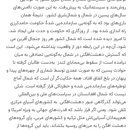
روش‌مند و سیستماتیک به پیش‌رفت. به این صورت ناامنی‌های
سال‌های پسین در شمال و شمال‌شرق کشور، نتیجۀ همان
بازی‌های بود که به گونه‌یی سازمانده‌یی شدۀ حکومت حامدکرزی
راه اندازی شده بود. از روزگاری که حکومت و حدت ملی ایجاد شد
،
تا امروز دیده شده است که شمال کشور هر روز جنجال آفرین می
شود
،
آن‌چه در این رابطه دور از واقعیت پنداشته می‌شود، این است
که گسترش دهشت‌افگنی در شمال به‌گونه‌یی تصادفی به میان
نیامده است؛
از سقوط بی‌محابای کندز به‌دست طالبان گرفته تا
حوادث پسین که به صورت عمدی توسط شماری از چهره‌های پیدا و
پنهان در بلخ اتفاق افتاد
،
همه حکایت‌گرِ آن است که شمال آماج
توطیه‌های سازمانده‌یی شده و خطرناکی قرار گرفته است. شکی
نیست که شمال افغانستان در سیاست‌های ملی و بین‌المللی
می‌تواند گذرگاهی عبور دهشت‌افگنی به کشورهای آسیای مرکزی
تلقی شود، یعنی اگر قرار باشد که قدرت‌های جهانی به ویژه امریکا و
هم‌پیمانان آسیایی‌اش مثل ترکیه و کشورهای عربی، پای گروه‌های
دهشت افگن را به مرزهای روسیه بکشاند، باید این گروه‌ها از