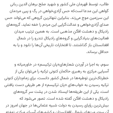
طالب، توسط قهرمان ملی کشور و شهید صلح برهان الدین ربانی
گواهی این مدعا است‌که حس آزادی‌خواهی در رگ و پیی مردمان
این سرزمین موج می‌زند. بنابراین تنهاترین گروهی که می‌تواند حس
صدای آزادی‌خواهی و عدالت‌گرایی این مردم را خفه نماید، گروه‌های
رادیکال و دهشت افگنِ مذهبی است. به همین ترتیب میدان
فعالیت‌های بنیادگرایی و گروه‌های رادیکال تندرو را در شمال
افغانستان باز گذاشتند، تا افتخارات تاریخی آن‌ها را نابود و یا به
حداقل برساند.
سوم، به اجرا در آوردن شعارهای«پان ترکیسم» در خاورمیانه و
آسیایی مرکزی به رهبری حاکمان کنونی ترکیه را می‌توان یکی از
خطرناک‌ترین توطیه‌ها در شمال کشور دانست، برای زمام
‎‌داران کنونی
ترکیه رسیدن به خواب‌های «پان ترکیسم» از هر
طریقی دست یافتنی
است، یکی از این طریقه‌ها ایستاد شدن در پشت سرِ گروه‌های
رادیکال و دهشت افگن گفته شده است. تصور می‌شود که
بیش‌ترین رؤیای رسیدن به دولت شبیه عثمانی‌ها در جهان امروز در
آن سوی مرزهای شمالی افغانستان و کشورهای آسیای مرکزی نهفته