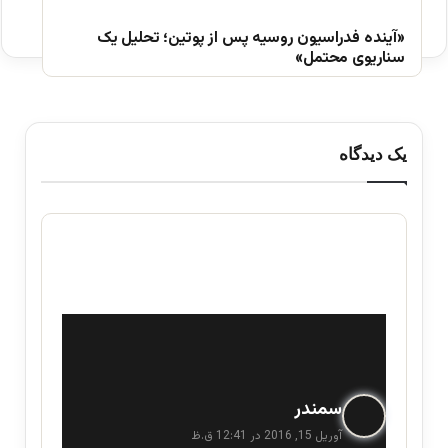
«آینده فدراسیون روسیه پس از پوتین؛ تحلیل یک
سناریوی محتمل»
یک دیدگاه
گ
سمندر
ف
آوریل 15, 2016 در 12:41 ق.ظ