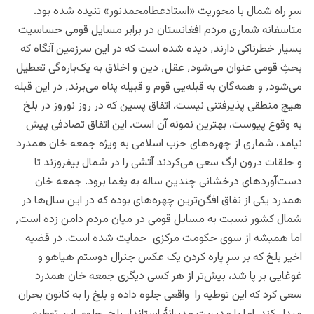
سرِ راه شمال با محوریت «استادعطامحمدنور» تنیده شده بود.
متاسفانه شماری مردم افغانستان در برابر مسایل قومی حساسیت
بسیار خطرناکی دارند
٬
دیده شده است که در این سرزمین آنگاه که
بحثِ قومی عنوان می‌شود
٬
عقل
٬
دین و اخلاق به یک‌باره‌گی تعطیل
می‌شود
٬
و همه‌گان به قبله‌یی قوم و قبیله پناه می‌برند
٬
در این قبله
هیچ منطقی پذیرفتنی نیست
،
اتفاق پسین که در روز نوروز در بلخ
به وقوع پیوست
،
بهترین نمونه آن است. این اتفاق تصادفی پیش
نیامد
،
شماری از چهره‌های حزب اسلامی به ویژه جمعه خان همدرد
و
حلقات درون ارگ سعی می‌کردند آتشی را در شمال بیفروزند تا
دست
.
جمعه خان
همدرد یکی از نفاق افگن‌ترین چهره‌های بوده که در این سال‌ها در
شمال کشور نسبت به مسایل قومی در میان مردم دامن زده است
٬
اما همیشه از سوی حکومت مرکزی حمایت شده است. در قضیه
اخیر بلخ که بر سرِ پاره کردن یک عکس جنرال دوستم هیاهو و
غوغایی بر پا شد، بیش‌تر از هر کسی دیگری جمعه خان همدرد
سعی کرد که این توطیه را واقعی جلوه داده و بلخ را به کانون بحران