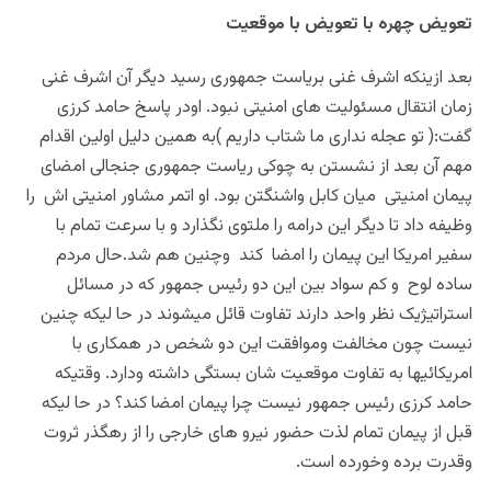
تعویض چهره با تعویض با موقعیت
بعد ازینکه اشرف غنی بریاست جمهوری رسید دیگر آن اشرف غنی
زمان انتقال مسئولیت های امنیتی نبود. اودر پاسخ حامد کرزی
گفت:( تو عجله نداری ما شتاب داریم )به همین دلیل اولین اقدام
مهم آن بعد از نشستن به چوکی ریاست جمهوری جنجالی امضای
پیمان امنیتی میان کابل واشنگتن بود. او اتمر مشاور امنیتی اش را
وظیفه داد تا دیگر این درامه را ملتوی نگذارد و با سرعت تمام با
سفیر امریکا این پیمان را امضا کند وچنین هم شد.حال مردم
ساده لوح و کم سواد بین این دو رئیس جمهور که در مسائل
استراتیژیک نظر واحد دارند تفاوت قائل میشوند در حا لیکه چنین
نیست چون مخالفت وموافقت این دو شخص در همکاری با
امریکائیها به تفاوت موقعیت شان بستگی داشته ودارد. وقتیکه
حامد کرزی رئیس جمهور نیست چرا پیمان امضا کند؟ در حا لیکه
قبل از پیمان تمام لذت حضور نیرو های خارجی را از رهگذر ثروت
وقدرت برده وخورده است.