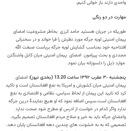
واحدی دارند باز خوانی کنیم.
مهارت در دو رنگی
طوریکه در جریان هستید حامد کرزی بخاطر مشروعیت امضای
پیمان امنیتی لویه جرگه مورد نظرش را فرا خواند و در سخنرانی
افتتاحیه خود بمناسب گشایش لویه جرگه بریاست صبغت الله
مجددی و بحث پیرامون امضای پیمان امنیتی میان کابل واشنگتن
موارد ذیل را دلسوزانه بیان نمود.
پنجشنبه ٣٠ عقرب ١٣٩٢ ساعت 13.20 (بخدی نیوز):
امضای
پیمان امنیتی میان کشورش و امریکا به نفع افغانستان است و تاکید
کرد که تایید این پیمان از لحاظ سیاسی، نظامی و اقتصادی به نفع
افغانستان است.سپس اضافه نمود که او هیچ نمایندۀ درین جرگه
ندارد واگر کدام در خواست از ادرس او مطرح شود صحت ندارد
واعضای جرگه باید به خیر و صلاح مردم افغانستان تصمیم بگیرد،
تصمیمی که به به خشونت های چندین دهه افغانستان پایان دهد.