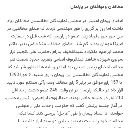
مخالفان وموافقان در پارلمان
امضای پیمان امنیتی در مجلس نمایندگان افغانستان مخالفان زیاد
داشت اما روز بر گزاری را طور مهندسی کردند که صدای مخالفین در
بین جور جور وفریاد زنان عضو در پارلمان که شب قبل در سفارت
امریکا مهمان بودند گم شد. اعضای مخالف. مثلا قاضی نذیر، داکتر
محمد ابراهیم ملکزاده ،عبداللطیف پدرام ،حضرت علی ،انجینر قرار
،مولوی شهزاده شاهد عبدالرءوف انعامی وتقریبا حدود شصت نفر
مخالف امضای پیمان امینتی بود اما در رسانه ها اینطورنشر شد که
مجلس نمایندگان افغانستان این پیمان را روز شنبه، ۶ جوزا 1393
با 157 رای موافق در برابر 5 رای مخالف وسه رآئی ممتنع مورد تایید
قرار داد در حالیکه پارلمان در آن وقت 245 عضو داشت وحد اقل
210 نفر در جلسه حاضر بودند. عبدالرؤوف ابراهیمی؛ رئیس مجلس،
در آغاز جلسه پرتنش گفت که حکومت وحدت ملی از مجلس
خواسته تا اسناد پیمان را طور “عاجل” بررسی کند. کسا نیکه
مخالفت خود را نسبت به تصویب این دو سند ابراز داشتند با