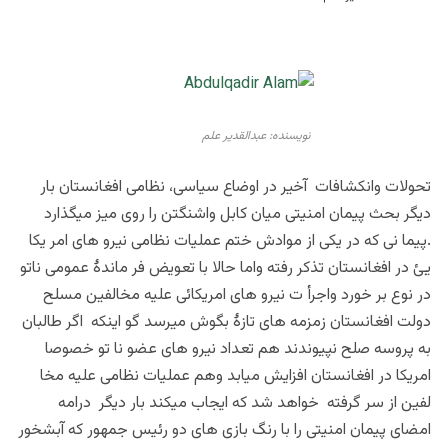
نویسنده: عبدالقدیر علم
تحولات وانکشافات آخیر در اوضاع سیاسی، نظامی افغانستان بار
دیگر بحث پیمان امنیتی میان کابل واشنگتن را روی میز میگذارد
.پیما نی که در یکی از موادش ختم عملیات نظامی نیرو های امر یکا
یئ در افغانستان تذکر رفته واما حالا با تعویض فر ماندۀ عمومی ناتو
در نوع بر خورد واجرأ ت نیرو های امریکائی علیه مخالفین مسلح
دولت افغانستان زمزمه های تازۀ بگوش میرسد گو اینکه اگر طالبان
به پروسه صلح نپیوندند هم تعداد نیرو های عضو نا تو خصوصا
امریکا در افغانستان افزایش میابد وهم عملیات نظامی علیه مخا
لفین از سر گرفته خواهد شد که ایجاب میکند بار دیگر درامه
امضای پیمان امنیتی را با رنگ بازی های دو رئیس جمهور که آبشخور