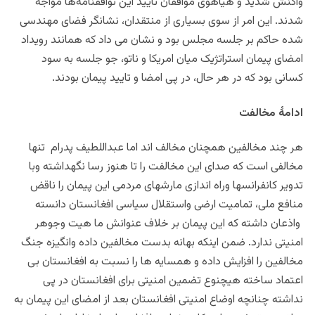
واکنش شدید و هیاهوی موافقان تایید این توافقنامه‌ها مواجه
شدند. این امر از سوی بسیاری از منتقدان، نشانگر فضای مهندسی
شده حاکم بر جلسه مجلس بود و نشان می داد که همانند رویداد
امضای پیمان استراتژیک میان امریکا و ناتو، جو جلسه به سود
کسانی بود که در هر حال، در پی امضا و تایید پیمان بودند.
ادامۀ مخالفت
هر چند مخالفین همچنان مخالف اند اما عبداللطیف پدرام تنها
مخالفی است که صدای این مخالفت را تا هنوز رسا نگهداشته وبا
تدویر کانفرانسها وراه اندازی مارشهای مردمی این پیمان را ناقض
منافع ملی، تمامیت ارضی واستقلال سیاسی افغانستان دانسته
واذعان داشته که این پیمان بر خلاف عنوانش ما هیت وجوهر
امنیتی ندارد. ضمن اینکه بهانه بدست مخالفین داده وانگیزه جنگ
مخالفین را افزایش داده و همسایه ها را نسبت به افغانستان بی
اعتماد ساخته هیچنوع تضمین امنیتی برای افغانستان در پی
نداشته چنانچه اوضاع امنیتی افغانستان بعد از امضای این پیمان به