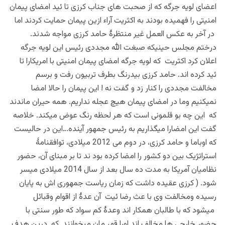
اعضای لویه جرگه که از صحبت های جناب کرزی تا ئید امضای پیمان
امنیتی را فهمیده بودند به اکثریت آراء ازین پیمان حمایت کردند اما
در آخر به عکس العمل غیر منتظرۀ حامد کرزی مواجه شدند.
درختم مجلس حینیکه صبغت الله مجددی رئیس این لویه جرگه
اعلان کرد اکثریت که لویه جرگه امضای پیمان امنیتی با امریکارا تا
ئید کرده اند. حامد کرزی بیدرنگ بطرف تربیون رفت و برسم
مخالفت مجددی را کنار زد و گفت نه ! این پیمان را حالا امضا
نمیکنیم وما در امضای پیمان هیچ عجله نداریم. همه حیران ماندند
که این چه بو قلمونی است که هر لحظه رنگ عوض میکند. خلاصه
گفت این امضارا میگذاریم به رئیس جمهور آینده…این در حالیست
که اوباما و حامد کرزی، در دوم می 2012 میلادی، توافقنامۀ‌
استراتژیک بین دو کشور را امضا کرده بود ند تا بر مبنای آن، حضور
نظامیان آمریکا به مدت ده سال بعد از سال 2014 میلادی میسر
‌شود. ( کرزی عقیده داشت که زمان ریاست جمهوری اش به پایان
رسیده ومخالفت وی با عث رضا ئیت آن عدۀ از اقوام وقبائل
میشود که با طالبان همکار اند وعدۀ کم سواد که طور سنتی با
حضور خارجی ها مخالف اند اورا قهر مان میخوانند که درین هدف