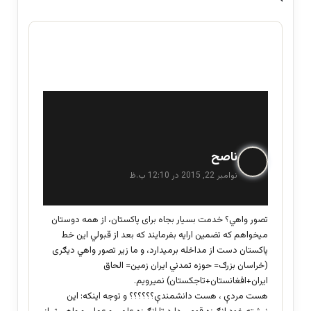
گ
ناصح
ف
نوامبر 22, 2015 در 12:10 ب.ظ
ت
:
تصور واهي؟ خدمت بسیار بجاه برای پاکستان، از همه دوستان
میخواهم که تضمین ارایه بفرمایند که بعد از قبولي این خط
پاکستان دست از مداخله برمیدارد، و ما زیر تصور واهي دیګری
(خراسان بزرګ= حوزه تمدني ایران زمین= الحاق
ایران+افغانستان+تاجکستان) نمیرویم.
هست مردې ، هست دانشمندې؟؟؟؟؟؟ و توجه اینکه: این