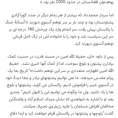
پوهنتون افغانستان در حدود 2000 نفر بود.»
اما سردار محمدداد که بیشتر از هر زمام دیگر در صدد گویا آزادی
پشتونستان بود و چند بار بر سر توهم آنسوی دیورند تا آستانۀ جنگ
با پاکستان پیش رفت، سر انجام وارد یک چرخش 180 درجه ای بر
سر این سیاست شد و خود را با خانواده اش در ارگ کابل قربانی
توهم آنسوی دیورند کرد.
پس از داود خان، حفیظ الله امین در مسند قدرت در حسرت کمک
برادارن پشتون و بلوچ سوخت، اما از کمک آنها خبری نشد. حفیظ
الله امین اظهارات متعددی بر سر این توهم داشت:«”تاریخ بما یک
پیام مقدس میدهد، ما نمی توانیم پشتونهای برادر و جفا دیدۀ خود
در آنسوی خیبر را فراموش کنیم. پاکستان می گوید، پشتونها و بلوچ
ها را یاد نکنید. ولی ما چگونه می توانیم این را قبول کنیم.” چندی
بعد او با اشاره به شواهدی که نشان میداد، اسلام آباد و واشنگتن
مخالفان افراطی مسلمان را علیه رژیم وی تحریک میکنند،
گفت:”بلوچها و پشتونها در پاکستان قیام خواهند کرد و ازما دفاع