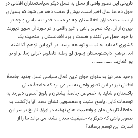
تاریخی این تصور واهی از نسل به نسل دیگر سیاستمداران افغانی در
طول ده ها سال اخیر است. بیش از هفت دهه می شود که بسیاری
از سیاست مداران افغانستان چه در مسند قدرت سیاسی و چه در
بیرون از آن، یک تصویر واهی و غیر واقعی را در مورد آن سوی دیورند
با خود حمل می کنند و هست و بود افغانستان را منحیث یک
کشوری که باید به ثبات و توسعه برسد، در گرو این توهم گذاشته
اند. توهمِ: داپشتونستان زمونژ. ای وطنه دلعلونو خزانی زما. لر او بر،
یو افغان………………….
وحید عمر نیز به عنوان جوان ترین فعال سیاسی نسل جدید جامعۀ
افغانی نیز در این تصور واهی به سر می برد که جامعۀ مدنی
پاکستان و شاید به خصوص جامعۀ پشتون و بلوچ آنسوی دیورند به
توهمات کابل، پاسخ مثبت و همسویی نشان دهد. آیا بازگشت به
حافظۀ تاریخی مان و واقعییت های نهفته در اوراق تاریخ بر سر این
تصویر واهی که هرگز به حقیقیت مبدل نشد، می تواند ما را از
اسارت این توهم برهاند؟