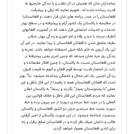
زمامداران شان که همیش در اثر تقلب و یا بندگی خارجیها به
قدرت رسانده شده اند، تفهیم نمایند که ترقی و پیشرفت
افغانستان را در صدر برنامه های شان قرار دهند، و افغانستانرا
در مقایسه با پاکستان یک کشور آرام و پیشرفته و در سطح بهتر
خدمات و تامینات اجتماعی قرار دهند که در آنصورت افغانهای
آنطرف سرحد با دیدن رفاه و غم خوری و زندگی بهتر، میلان
بطرف ملحق شدن با افغانان افغانستان را پیدا نمایند. در غیر آن
این یک آرزوی نه خام بلکه خیلی احمقانه خواهد باشد. تجربه و
زندگی روز مره نشان میدهد که چنین امری یعنی پیشرفته تر
شدن افغانستان نسبت به پاکستان، با چنین افکار عقبمانده و
ذلت بار انحصار قدرت توسط قوم افغان و آنهم به قیمت قبول
بردگی اجنبی، یک امر محال و ناممگن پنداشته میشود. بنأ” بهتر
است که افغانان افغانستان همه با یکصدا از این فکر باطل و غیر
عملی”دا پشتونستان زمونژ” بگذرند و رسما” به پاکستان اعلان
نمایند که مردم افغانستان این فکر باطل و خلاف قوانین بین
المللی را در مورد خط سرحدی دیورند از سر بیرون برده و خط
دیورند بحیث خط سرحدی میان دو کشور افغانستان و پاکستان
برسمیت شناخته میشود. در این صورت پاکستان از اجیر گرفتن
طالب و داعش صرف نظر کرده و در افغانستان صلح برقرار و راه
برای ابادی افغانستان هموار خواهد گردید.