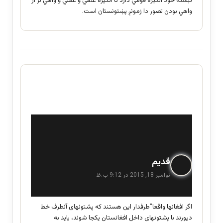
نبشته خود انګیزه قومي دارد تا انګیزه علمي و عملي و واهي تر از
واهي بودن تصور دا زمونږ پښتونستان است.
گ
قدیم
ف
نوامبر 18, 2015 در 9:12 ب.ظ
ت
:
اگر افغانها واقعا”طرفدار این هستند که پشتونهای آنطرف خط
دیورند با پشتونهای داخل افغانستان یکجا شوند، یاید به