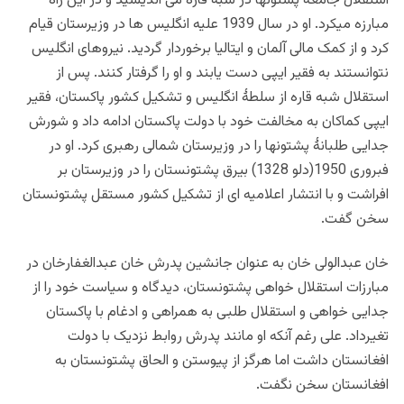
استقلال جامعه پشتونها در شبه قاره می اندیشید و در این راه
مبارزه میکرد. او در سال 1939 علیه انگلیس ها در وزیرستان قیام
کرد و از کمک مالی آلمان و ایتالیا برخوردار گردید. نیروهای انگلیس
نتوانستند به فقیر ایپی دست یابند و او را گرفتار کنند. پس از
استقلال شبه قاره از سلطۀ انگلیس و تشکیل کشور پاکستان، فقیر
ایپی کماکان به مخالفت خود با دولت پاکستان ادامه داد و شورش
جدایی طلبانۀ پشتونها را در وزیرستان شمالی رهبری کرد. او در
فبروری 1950(دلو 1328) بیرق پشتونستان را در وزیرستان بر
افراشت و با انتشار اعلامیه ای از تشکیل کشور مستقل پشتونستان
سخن گفت.
خان عبدالولی خان به عنوان جانشین پدرش خان عبدالغفارخان در
مبارزات استقلال خواهی پشتونستان، دیدگاه و سیاست خود را از
جدایی خواهی و استقلال طلبی به همراهی و ادغام با پاکستان
تغیرداد. علی رغم آنکه او مانند پدرش روابط نزدیک با دولت
افغانستان داشت اما هرگز از پیوستن و الحاق پشتونستان به
افغانستان سخن نگفت.