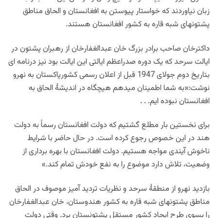
زبان نیاوردند که خواستار پیوستن به افغانستان و الحاق مناطق
پشتونهای شبه قاره به کشور افغانستان هستند.
داکترخان صاحب برادر بزرگ خان عبدالغفارخان از رهبران پشتون در
ایالت سرحد که یک دوره صدراعظم ایالتی این ایالت بود نیز درنامه ای
بتاریخ دوم جولای 1947 قبل از اعلان رسمی کشورپاکستان به نهرو
نوشت:«به شما اطمینان میدهم هیچگاه در اندیشۀ الحاق به
افغانستان نبوده ایم. . .
برای نخستین بار مطلع گشتیم که دولت افغانستان رسماً به دولت
هند در این خصوص رجوع کرده است. در حال حاضر با شرایط
ناخوش آیندی مواجه هستیم. دولت افغانستان با بهره برداری از
وضعیت، تلاش دارد موضوع را به نفع خودش تمام کند.»
بازدید نهرو از منطقۀ سرحد و نظریات تردید آمیز موصوف در الحاق
مناطق پشتونهای شبه قاره به کشور هندوستان، خان عبدالغفارخان
را بسوی طرح ایجاد کشور مستقل پشتونستان برد. وقتی دولت