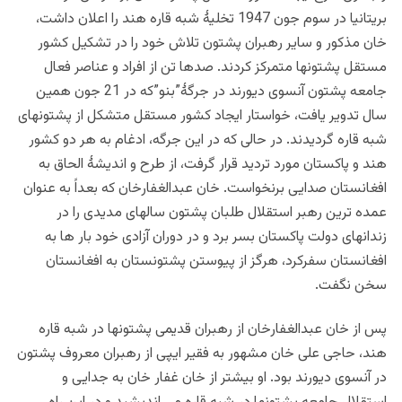
بریتانیا در سوم جون 1947 تخلیۀ شبه قاره هند را اعلان داشت،
خان مذکور و سایر رهبران پشتون تلاش خود را در تشکیل کشور
مستقل پشتونها متمرکز کردند. صدها تن از افراد و عناصر فعال
جامعه پشتون آنسوی دیورند در جرگۀ”بنو”که در 21 جون همین
سال تدویر یافت، خواستار ایجاد کشور مستقل متشکل از پشتونهای
شبه قاره گردیدند. در حالی که در این جرگه، ادغام به هر دو کشور
هند و پاکستان مورد تردید قرار گرفت، از طرح و اندیشۀ الحاق به
افغانستان صدایی برنخواست. خان عبدالغفارخان که بعداً به عنوان
عمده ترین رهبر استقلال طلبان پشتون سالهای مدیدی را در
زندانهای دولت پاکستان بسر برد و در دوران آزادی خود بار ها به
افغانستان سفرکرد، هرگز از پیوستن پشتونستان به افغانستان
سخن نگفت.
پس از خان عبدالغفارخان از رهبران قدیمی پشتونها در شبه قاره
هند، حاجی علی خان مشهور به فقیر ایپی از رهبران معروف پشتون
در آنسوی دیورند بود. او بیشتر از خان غفار خان به جدایی و