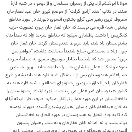
مولانا ابولکلام آزاد یکی از رهبران مسلمان و آزادیخواه در شبه قارۀ
هند، در کتاب “هند آزادی گرفت” از موضع گیری خان عبدالغفارخان
معروف ترین رهبر ملی گرای پشتون آنسوی دیورند در مورد مناطق
پشتون شبه قاره می نویسد که خان غفار خان چون عضویت حزب
کانگریس را داشت پافشاری میکرد که مناطق سرحد آزاد که بعداً بنام
پشتونستان یاد شد، باید مربوط هندوستان گردد. خان غفار خان
چون زیاد با محمدعلی جناح شدیداً مخالفت داشت، “جواهر لعل
نهرو” مجبور شد که شخصاً بخاطر موضوع، سفری به منطقۀ سرحد
نموده و امکان عملی پافشاری خان را مطالعه نماید. نهرو نخستین
صدراعظم هندوستان پس از استقلال شبه قاره هند، اندیشه و طرح
غفارخان را در الحاق سرزمین پشتونهای شمالغرب شبه قاره هند به
کشور هندوستان غیر عملی می پنداشت. نهرو ارتباط پشتونستان را
با افغانستان در این مورد عملی تر تلقی میکرد. صرف نظراز اینکه آیا او
به خان عبدالغفارخان و سایر رهبران پشتون آنسوی دیورند توصیه
کرد تا به جای الحاق به هندوستان در مورد الحاق به افغانستان
بیاندیشند یا نه، اما نه خان غفارخان و نه سایر رهبران پشتون
آنسوی دیورند هیچگاه و در هیچ زمان و فرصتی این مطلب را به