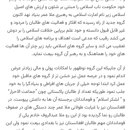
خود حکومت ناب اسلامی را مبتنی بر شئون و ارزش های اصیل
اسلامی زیر نام امارت اسلامی به رهبری ملا عمر بنیاد نهد اکنون
گروه جدید از راه رسیده که افکار و فعالیت های طالبان را مردود و
غیر قابل قبول دانسته و خود علم برپایی خلافت اسلامی را بر دوش
می کشد رقیب که مدعی است اهداف و برنامه های اسلامی را
تعقیب می کند و سایر گروه های اسلامی باید زیر چتر آن ها فعالیت
های خود را هماهنگ و به رهبر آن گروه بیعت نماید.
از آن جایی­که این گروه نوظهور با امکانات پولی و مالی زیادتر عرض
اندام نمود و در عرصه عمل نیز خشن تر از گروه های ماقبل خود
عمل کرد ابتدا توجه خیلی از جریان های افراطی و بنیادگرا را به خود
جلب نمود طوریکه تعداد از طالبان پاکستانی چون “جماعت الاحرار”
و ” لشکر اسلام” و قوماندانان برجسته آن ها به داعش پیوست. در
افغانستان نیز با غیابت طولانی ملا عمر چند دستگی های در صفوف
طالبان رو نما گردیده بود از این رو ملا عبدالروف خادم یکی از
قوماندانان مهم طالبان افغانستان نیز با بغدادی بیعت نمود ولی این