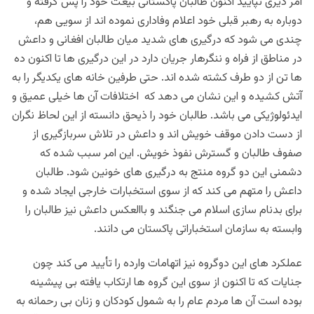
امر دیری نپایید اکنون طالبان پاکستانی بیعت خود را پس گرفته و
دوباره به رهبر قبلی خود اعلام وفاداری نموده اند از سویی هم،
چندی می شود که درگیری های شدید میان طالبان افغانی و داعش
در مناطق از فراه و ننگرهار جریان دارد در این درگیری ها تا اکنون ده
ها تن از دو طرف کشته شده اند. حتی طرفین خانه های یکدیگر را به
آتش کشیده و این نشان می دهد که اختلافات آن ها خیلی عمیق و
ایدئولوژیکی می باشد. طالبان خود را ذیحق دانسته از این لحاظ نگران
از دست دادن موقف خویش اند و داعش در تلاش سربازگیری از
صفوف طالبان و گسترش نفوذ خویش. این امر سبب شده که
دشمنی این دو گروه منتج به درگیری های خونین شود. طالبان
داعش را متهم می کند که از سوی استخبارات خارجی ایجاد شده و
برای بدنام سازی اسلام می جنگند و باالعکس داعش نیز طالبان را
وابسته به سازمان استخباراتی پاکستان می دانند.
عملکرد های این دوگروه نیز اتهامات وارده را تأیید می کند چون
جنایات که تا اکنون از سوی این گروه ها ارتکاب یافته بی پیشینه
بوده است آن ها مردم عام را به شمول کودکان و زنان بی رحمانه به