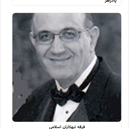
پادزهر