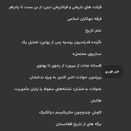
قرائت های تاریخی و فراتاریخی دینی؛ از بن بست تا پادزهر
فرقه تبهکاران اسلامی
علم تاریخ
«آینده فدراسیون روسیه پس از پوتین؛ تحلیل یک
سناریوی محتمل»
افسانه نجات از بیرون؛ از رجوی تا پهلوی
خبر فوری
پیرامون حوادث اخیر کشور به ویژه بدخشان
تحولات بدخشان؛ نشانه‌های سقوط یا پایان مأموریت
طالبان
کاوشِ چندو‌چونِ ماتریالیسم دیالکتیک
برگه های از تاریخ افغانستان