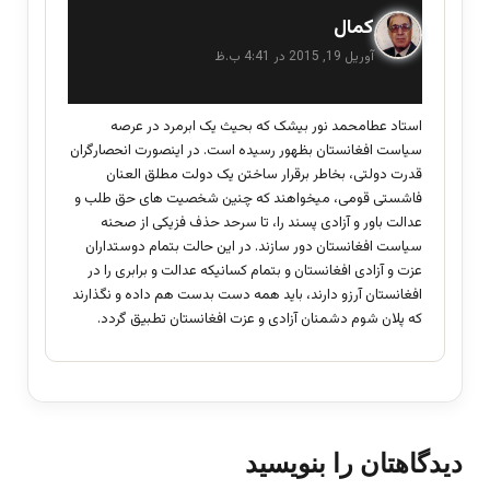
گ
کمال
ف
آوریل 19, 2015 در 4:41 ب.ظ
ت
:
استاد عطامحمد نور بیشک که بحیث یک ابرمرد در عرصه
سیاست افغانستان بظهور رسیده است. در اینصورت انحصارگران
قدرت دولتی، بخاطر برقرار ساختن یک دولت مطلق العنان
فاشستی قومی، میخواهند که چنین شخصیت های حق طلب و
عدالت باور و آزادی پسند را، تا سرحد حذف فزیکی از صحنه
سیاست افغانستان دور سازند. در این حالت بتمام دوستداران
عزت و آزادی افغانستان و بتمام کسانیکه عدالت و برابری را در
افغانستان آرزو دارند، باید همه دست بدست هم داده و نگذارند
که پلان شوم دشمنان آزادی و عزت افغانستان تطبیق گردد.
دیدگاهتان را بنویسید