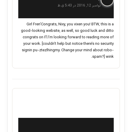
ف
نوامبر 12, 2016 در 5:43 ق.ظ
ت
:
Girl Fren’Congrats, Nixy, you vixen you! BTW, this is a
good-looking website, as well, so good luck and ditto
congrats on IT.I’m looking forward to reading more of
your work. [couldn’t help but notice there’s no security
signin pu-ztezlhingmy. Change your mind about robo-
spam?] wink.