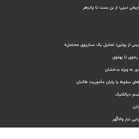
ریخی دینی؛ از بن بست تا پادزهر
 پس از پوتین؛ تحلیل یک سناریوی محتمل»
 رجوی تا پهلوی
ور به ویژه بدخشان
ای سقوط یا پایان مأموریت طالبان
یسم دیالکتیک
تان
ی تبارِ والاگُهر