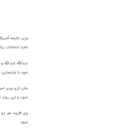
وزیر خارجه آمریک
نامزد انتخابات ری
عبدالله عبدالله 
خود با بازشماری کل
جان کری وزیر امور
شود و این روند از 24 ساعت آینده آغاز خواهد
وی افزود: هر دو ن
شود.