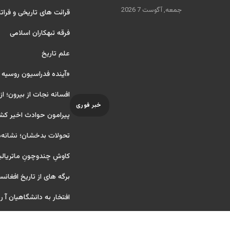
جمعه, آگوست 7 2026
قرائت های تاریخی و فراتا
فرقه تبهکاران اسلامی
علم تاریخ
«آینده فدراسیون روسیه
افسانه نجات از بیرون؛ از
خبر فوری
پیرامون حوادث اخیر کش
تحولات بدخشان؛ نشانه‌ه
کاوشِ چندو‌چونِ ماتریال
برگه های از تاریخ افغانس
افتخار به دانشگاهیان آ ریای