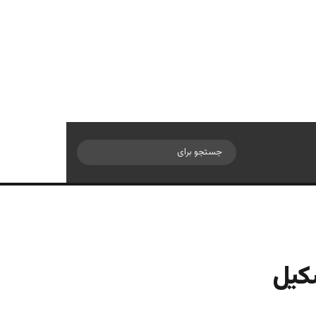
سایدبار
جستجو
برای
را و تشکیل