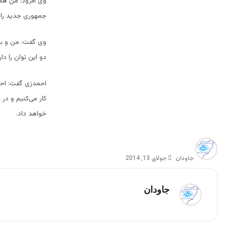
وی افزود: من هم 
جمهوری جدید را ب
وی گفت:‌ من و بر
دو این توان را دار
احمدزی گفت:‌ احم
کار می‌کنیم و د
خواهد داد.
جاودان
جولای 13, 2014
جاودان