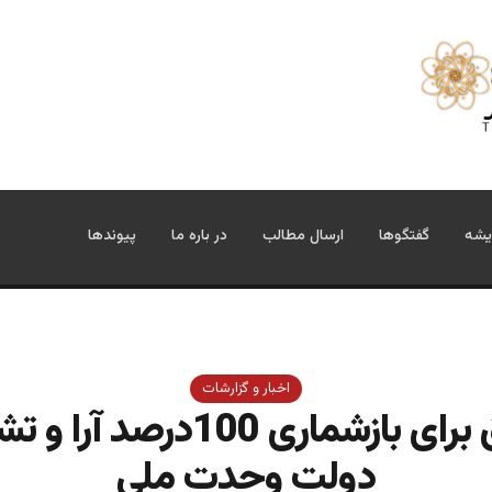
یشه
گفتگوها
ارسال مطالب
در باره ما
پیوندها
اخبار و گزارشات
توافق برای بازشماری 100درصد آ
دولت وحدت ملی