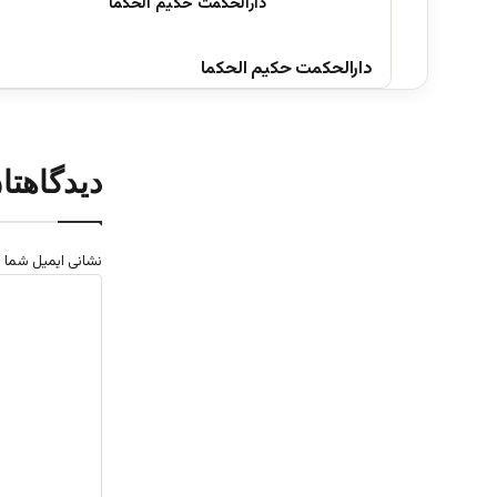
دارالحکمت حکیم الحکما
دیدگاهتا
نشانی ایمیل شما 
د
ی
د
گ
ا
ه
*