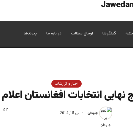
یشه
گفتگوها
ارسال مطالب
در باره ما
پیوندها
اخبار و گزارشات
ج نهایی انتخابات افغانستان اعلام
0
جاودان
می 15, 2014