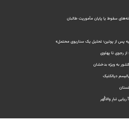
‌های سقوط یا پایان مأموریت طالبان
یه پس از پوتین؛ تحلیل یک سناریوی محتمل»
 از رجوی تا پهلوی
کشور به ویژه بدخشان
یالیسم دیالکتیک
نستان
یایی تبارِ والاگُهر