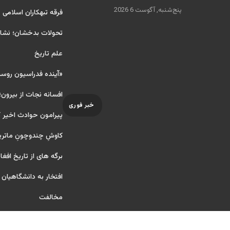
پنج‌شنبه, آگوست 6 2026
فرقه تبهکاران اسلامی
تحولات بدخشان؛ نشانه
علم تاریخ
«آینده فدراسیون روس
افسانه نجات از بیرون؛
خبر فوری
پیرامون حوادث اخیر 
کاوشِ چندو‌چونِ ماتر
برگه های از تاریخ افغا
افتخار به دانشگاهیان آ ر
مخالفت