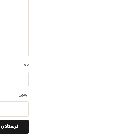
ی
د
گ
ا
ه
*
نام
ایمیل