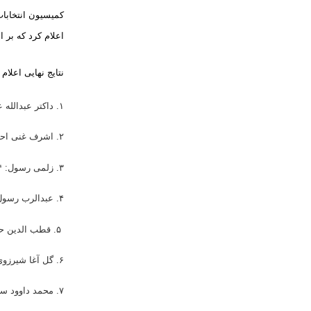
کمیسیون انتخابات
اعلام کرد که بر اساس آن عبدالله عبدالله ۴۵ 
نتایج نهایی اعل
۱. داکتر عبدالله عبدالله: ۴۵ درصد
۲. اشرف غنی احمدزی: ۳۱.۶ درصد
۳. زلمی رسول: ۱۱.۴ درصد
۴. عبدالرب رسول سیاف: ۷.۰ درصد
۵. قطب الدین حلال: ۲.۷ درصد
۶. گل آغا شیرزوی: ۱.۶ درصد
۷. محمد داوود سلطان‌زوی: ۰.۵ درصد