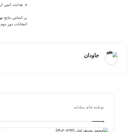
۸. هدایت امین ارسلا: ۰.۲ درصد
انتخابات دور دوم به تاریخ ۲۴ ج
جاودان
نوشته های مشابه