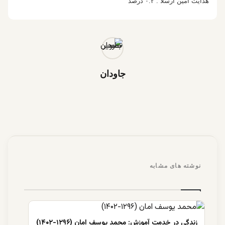
هدایت امین ارسلا : ۰.۲ درصد
جاودان
نوشته های مشابه