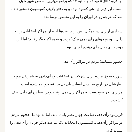
او افزود: «از ناحیه ۱۳ و ناحیه ۱۷ که پرنفوس‌ترین مناطق شهر کابل
است، اوراق رای دهی کمبود بوده و به دفتر ولایتی کمیسیون دستور داده
شد که هرچه زودتر اوراق را به این مناطق برسانند».
شماری از رای دهنده‌گان پس از ساعت‌ها انتظار، مراکز انتخاباتی را به
دلیل نبود ورق‌های رای دهی ترک کردند و به مراکز دیگر رفتند؛ اما این
روند برای زنان رای دهنده آسان نبود.
حضور بی‎سابقۀ مردم در مراکز رأی دهی
شور و شوق مردم برای شرکت در انتخابات و رأی‌‎دادن به نامزدان مورد
نظرشان در تاریخ سیاسی افغانستان بی سابقه خوانده شده است.
هزاران نفر صبح وقت به مراکز رای‌دهی رفتند و در انتظار رای دادن صف
کشیدند.
قرار بود رأی دهی ساعت چهار عصر پایان یابد، اما به به‎دلیل هجوم مردم
در مراکز رأی‌دهی، کمیسیون انتخابات یک ساعت دیگر جریان رأی دهی را
تمدید کرد.