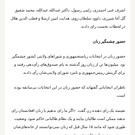
اشرف غنی احمدزی، زلمی رسول، داکتر عبدالله عبدالله، محمد شفیق
گل آغا شیرزی، داوود سلطان زوی، هدایت امین ارسلا و قطب الدین هلال
در لحظات نخست رای دادند.
حضور چشمگیر زنان
حضور زنان در انتخابات ریاست‎جمهوری و شوراهای ولایتی کشور چشمگیر
بود. میلیون‌ها تن از زنان روز گذشته به پای صندوق‌های رأی‌دهی رفتند و
برای گزینش رییس‌جمهوری و نامزد شورای ولایتی‌شان رأی دادند.
ناظران انتخاباتی گفته‎اند که حضور زنان در این انتخابات بی‌سابقه بوده
است.
نفیسه یک رای دهنده زن گفت: «اگر ما رای ندهیم یا زنان افغانستان رای
ندهند ممکن است طالبان بیایند و یک نظام طالبانی حاکم شود. وضعیت
طوری شود که مانند ۱۵ سال قبل که زنان نمی‌توانستند از خانه‌های‌شان
بیرون بروند، دوباره خانه نشین شویم».