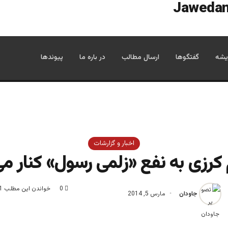
یشه
گفتگوها
ارسال مطالب
در باره ما
پیوندها
اخبار و گزارشات
کرزی به نفع «زلمی رسول» کنار می
0
خواندن این مطلب 1 دقیقه زمان میبرد
جاودان
مارس 5, 2014