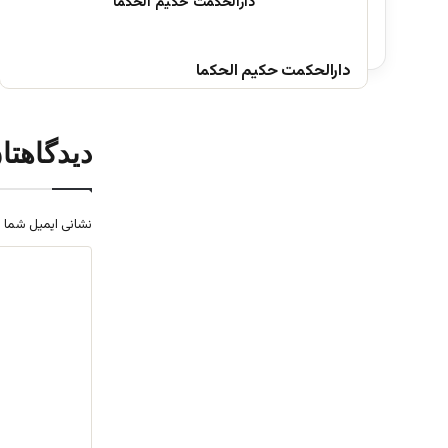
دارالحکمت حکیم الحکما
دیدگاهتا
نشانی ایمیل شما 
د
ی
د
گ
ا
ه
*