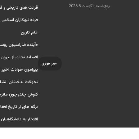
پنج‌شنبه, آگوست 6 2026
قرائت های تاریخی و فر
فرقه تبهکاران اسلامی
علم تاریخ
«آینده فدراسیون روس
افسانه نجات از بیرون؛
خبر فوری
پیرامون حوادث اخیر 
تحولات بدخشان؛ نشانه
کاوشِ چندو‌چونِ ماتر
برگه های از تاریخ افغا
افتخار به دانشگاهیان آ ر