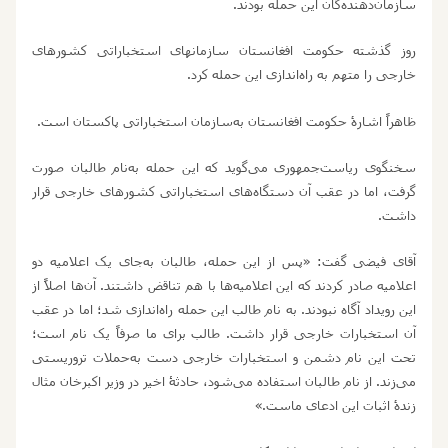
سازمان
دهنده
گان این حمله بودند.
روز گذشته حکومت افغانستان سازمان‏های استخباراتی کشورهای
خارجی را متهم به راه‌اندازی این حمله کرد.
ظاهراً اشارۀ حکومت افغانستان به‌سازمان‌ استخباراتی پاکستان است.
سخنگوی ریاست‏
جمهوری می
گوید که این حمله به‌نام طالبان صورت
گرفت، اما در عقب آن دستگاه
های استخباراتی کشورهای خارجی قرار
داشت.
آقای فیضی گفت: «پس از این حمله، طالبان به‌جای یک اعلامیه دو
اعلامیه صادر کردند که این اعلامیه‌ها با هم تناقض داشتند. آن
ها اصلاً از
این رویداد آگاه نبودند. به نام طالب این حمله راه
اندازی شد؛ اما در عقب
آن استخبارات خارجی قرار داشت. طالب برای ما صرفاً یک نام است؛
تحت این نام دشمن و استخبارات خارجی دست به‌حملات تروریستی
می
زند. از نام طالبان استفاده می
شود، حادثۀ اخیر در وزیر اکبرخان مثال
زندۀ اثبات این ادعای ماست.»