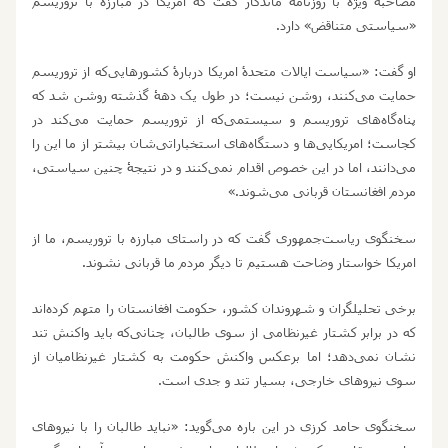
مصاحبۀ ویژه با روزنامۀ ماندگار گفت که امریکا در مبارزه با تروریسم
«سیاستی متناقض» دارد.
او گفت: «سیاست ایالات متحدۀ امریکا دربارۀ کشورهایی‌که از تروریسم
حمایت می
کنند، روشن نیست؛ در طول یک دهۀ گذشته روشن شد که
پناه
گاه
های تروریسم و سیستمی‌که از تروریسم حمایت
می
کند در
کجاست؛ امریکایی
ها و دستگاه
های استخباراتی
شان بیشتر از ما این را
می
دانند، اما در این خصوص اقدام نمی
کنند و در نتیجۀ چنین سیاستی،
مردم افغانستان قربانی می‏
شوند.»
سخنگوی ریاست‏
جمهوری گفت که در راستای مبارزه با تروریسم، ما از
امریکا خواستار وضاحت هستیم تا دیگر مردم ما قربانی نشوند.
برخی تحلیلگران و شهروندان کشور، حکومت افغانستان را متهم کرده
اند
که در برابر کشتار غیرنظامی از سوی طالبان، چنانی‌که باید واکنش تند
نشان نمی
دهد؛ اما برعکس واکنش حکومت به کشتار غیرنظامیان از
سوی نیروهای خارجی، بسیار تند و جدی است.
سخنگوی حامد کرزی در این باره می
گوید: «نباید طالبان را با نیروهای