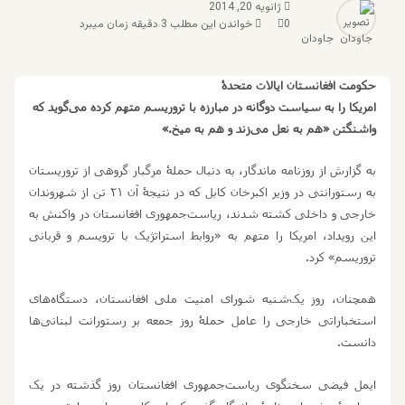
ژانویه 20, 2014
0
خواندن این مطلب 3 دقیقه زمان میبرد
جاودان
حکومت افغانستان ایالات متحدۀ
امریکا را به سیاست دوگانه در مبارزه با تروریسم متهم کرده می
گوید که
واشنگتن «هم به نعل می
زند و هم به میخ.»
به گزارش از روزنامه ماندگار، به دنبال حملۀ مرگبار گروهی از تروریستان
به رستورانتی در وزیر اکبرخان کابل که در نتیجۀ آن
۲۱
تن از شهروندان
خارجی و داخلی کشته‌ شدند، ریاست
جمهوری افغانستان در واکنش به
این رویداد، امریکا را متهم به «روابط استراتژیک با ترویسم و قربانی
تروریسم» کرد.
همچنان، روز یک
شنبه شورای امنیت ملی افغانستان، دستگاه
های
استخباراتی خارجی را عامل حملۀ روز جمعه بر رستورانت لبنانی
ها
دانست.
ایمل فیضی سخنگوی ریاست
جمهوری افغانستان روز گذشته در یک