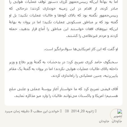
اما به بهانۀ این‌که رییس
‏جمهور کرزی دستور توقف عملیات هوایی را
صادر کرده، از اقدام در این زمینه خودداری کردند؛ درحالی که
رییس‏
جمهور نگفته بود که بالای کوه
ها و طالبان عملیات نکنید؛ بل او
گفته بود که بر مناطق مسکونی عملیات نکنید؛ اما در پروان به بهانۀ
این‌که نیروهای افغان خواستند این مناطق را آماج قرار بدهید، حمله
کردند و مردم غیرنظامی را کشتند.
او گفت که این کار امریکایی
ها سوال
برانگیز است.
سخنگوی حامد کرزی تصریح کرد: در بدخشان به گفتۀ وزیر دفاع و وزیر
داخله بالای طالبان عملیات هوایی نکردند؛ اما در پروان به گفتۀ یک مقام
پایین
‏رتبه، چنین عملیاتی را راه‌اندازی کردند.
آقای فیضی تصریح کرد که ما خواستار آغاز پروسۀ عملی و علنی صلح
هستیم؛ امریکا و پاکستان می
توانند طالبان را وارد میز مذاکره نمایند.
ژانویه 20, 2014
0
خواندن این مطلب 3 دقیقه زمان میبرد
جاودان