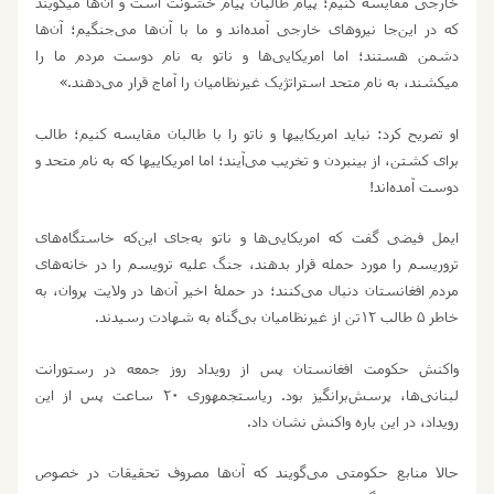
خارجی مقایسه کنیم؛ پیام طالبان پیام خشونت است و آن‌ها می‏گویند
که در این‌جا نیروهای خارجی آمده‌اند و ما با آن‌ها می
‏جنگیم؛ آن
ها
دشمن هستند؛ اما امریکایی
ها و ناتو به نام دوست مردم ما را
می‏کشند، به نام متحد استراتژیک غیرنظامیان را آماج قرار می
دهند.»
او تصریح کرد: نباید امریکایی‏ها و ناتو را با طالبان مقایسه کنیم؛ طالب
برای کشتن، از بین‏بردن و تخریب می
آیند؛ اما امریکایی‏ها که به نام متحد و
دوست آمده‌اند!
ایمل فیضی گفت که امریکایی‌ها و ناتو به‏
جای این‌که خاستگاه
های
تروریسم را مورد حمله قرار بدهند، جنگ علیه ترویسم را در خانه
های
مردم افغانستان دنبال می‌کنند؛ در حملۀ اخیر آن
ها در ولایت پروان، به
خاطر
۵
طالب
۱۲
تن از غیرنظامیان بی
گناه به شهادت رسیدند.
واکنش حکومت افغانستان پس از رویداد روز جمعه در رستورانت
لبنانی
ها، پرسش
برانگیز بود. ریاست‏جمهوری
۲۰
ساعت پس از این
رویداد، در این باره واکنش نشان داد.
حالا منابع حکومتی می
گویند که آن
ها مصروف تحقیقات در خصوص