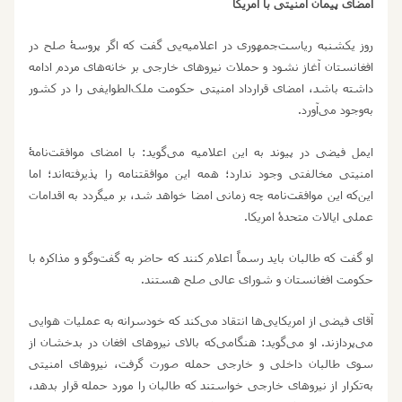
امضای پیمان امنیتی با امریکا
روز یکشنبه ریاست‌جمهوری در اعلامیه
یی گفت که اگر پروسۀ صلح در
افغانستان آغاز نشود و حملات نیروهای خارجی بر خانه
های مردم ادامه
داشته باشد، امضای قرارداد امنیتی حکومت ملک
الطوایفی را در کشور
به‌وجود می
آورد.
ایمل فیضی در پیوند به این اعلامیه می
گوید: با امضای موافقت‌نامۀ
امنیتی مخالفتی وجود ندارد؛ همه این موافقتنامه را پذیرفته‌اند؛ اما
این‌که این موافقت‌نامه چه زمانی امضا خواهد شد، بر می‏گردد به اقدامات
عملی ایالات متحدۀ امریکا.
او گفت که طالبان باید رسماً اعلام کنند که حاضر به گفت
وگو و مذاکره با
حکومت افغانستان و شورای عالی صلح هستند.
آقای فیضی از امریکایی
ها انتقاد می
کند که خودسرانه به عملیات هوایی
می
پردازند. او می
گوید: هنگامی‌که بالای نیروهای افغان در بدخشان از
سوی طالبان داخلی و خارجی حمله صورت گرفت، نیروهای امنیتی
به‌تکرار از نیروهای خارجی خواستند که طالبان را مورد حمله قرار بدهد،