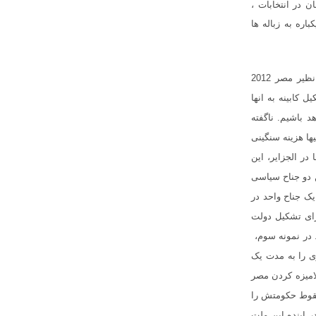
 در انتخابات ،
اره به زباله ها
19، فلسطین 2006 و کشور های عربی بعد از بهار عربی نظیر مصر 2012
 کابینه به انها
 باشیم. ناگفته
ها هزینه سنگینی
در الجزایر، این
 دو جناح سیاسی
یک جناح واحد در
ای تشکیل دولت
در نمونه سوم،
ی را به مدت یک
امیزه کردن مصر
 سقوط حکومتش را
 اینده این ملت