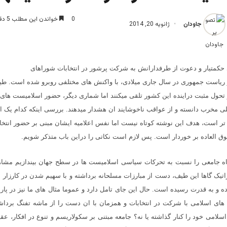
0
خواندن این مطلب 5 دقیقه زمان میبرد
جاودان
ژانویه 20, 2014
ی حکمتیار و دعوت از طرفدارانش به شرکت پرشور در انتخابات شوراهای
و ریاست جمهوری در سال جاری میلادی، با واکنش های مختلفی روبرو شده است. طیف
تحول مثبت دراینده این کشور تلقی میکنند اما شماری دیگر، حضور اسلامیست های تن
مخرب دانسته و از عواقب ناخوشایند ان هشدار میدهند. بررسی اینکه کدام یک از
تر است، هدف این نوشته کوتاه نیست اما نفس اعلامیه ایشان مبنی بر حضور انتخا
ق العاده بر خوردار است. پس لازم است نکاتی را دراین باب متذکر شویم.
اه جامعی را نسبت به تحرکات سیاسی اسلامیست ها در سطح جهان بیندازیم مشاه
اتیک گاها این طیف، دست از مبارزات مسلحانه برداشته و با سهیم شدن در کارزار ان
ده و به قدرت رسیده است. حال این جای تامل دارد و عموما مثال های ما نیز در پار
وه های اسلامی با شرکت در انتخابات و همزمان با ان دست را از ماشه تفنگ برداش
اسلامی خود را کنار گذاشته یا نه؟ جامعه مبتنی بر سکولاریسم و تنوع در افکار، عق