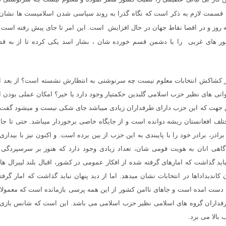
ن قسمت لازم به ذکر است که نگاه گذرا به روند سیاسی شدن اسلامیست ها نشان
ه روز و در اقصا نقاط جهان در حال افزایش است. این امر تا جای پیش رفته است تا
شور های غربی را با دشمن قسم خورده شان ، بشار اسد یکی کرده تا از به قد
ر کشاکش انتخابات معلوم نیست چه سرنوشتی به انتظارش نشسته است؟ از بعد اینک
نی های نظیر حزب اسلامی گلبدین حکمتیار وجود دارد یا خیر؟ امکان عملی بودن 
ین جهت که این حزب دارای طرفداران زیادی میباشد جای شکی نیست و میشود گفت 
تلف افغانستان ریشه دوانده است و از جایگاه خاصی برخوردار میباشد. حتی تا جا
رادر، برادر خود را با پایبندی به این حزب از بین برده است. و اکنون نیز با بیدار
گاهی انان به هویت قومی شان، تعداد زیادی وجود دارد که هنوز بر سرسپردگی
باید گذاشت که امارهای گرفته شده از افکار عمومی در کشور، اقبال بلند لیبرال ها
 کاندیداداها در انتخابات نشان میدهد. اما از دید پنهان نباید گذاشت که امار گرفت
 دست امده است و جاهای ناامن کشور از این همه پرسی بازمانده است که معمولا بی
اران گروه های اسلامی نظیر حزب اسلامی می باشد. این است که شانس بازی به
بالا می برد.