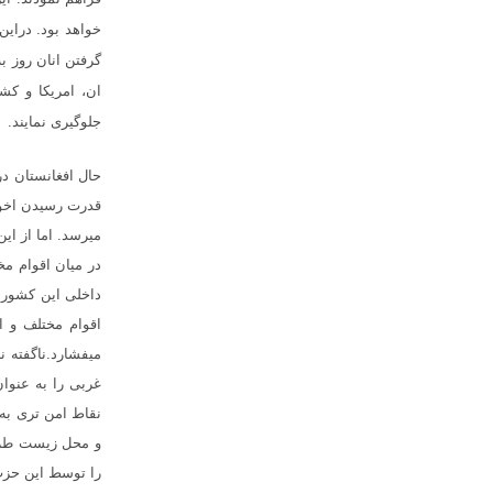
خواهد بود. درای
گرفتن انان روز ب
ان، امریکا و ک
جلوگیری نمایند.
حال افغانستان د
قدرت رسیدن اخوا
میرسد. اما از ا
در میان اقوام مخ
داخلی این کشور ب
اقوام مختلف و ا
میفشارد.ناگفته ن
غربی را به عنوان
نقاط امن تری به
و محل زیست طرفد
را توسط این حزب 