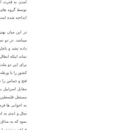
امدن به قدرت اح
توسط گروه های جا
انداخته شده است
در این میان بهتر
میباشد. در دو نم
داده نشد و ناچا
نماند اینکه ابطا
برای این دو ملت 
کشور را تا ورطه
فتح و حماس را نت
مقابل اسراییل 
مستقل فلسطین ت
به اخوانی ها فر
سال و اندی به ا
نمود که به مذاق 
فراهم نمودند. ا