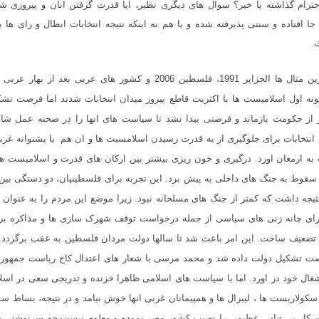
ترام گذاشته یا خیر؟ سوال های دیگری نظیر، ایا قدرت گرفتن انان و پیروزی شان
 افتاده و سنتی پذیرفته شده و یا هم نه اینکه نتیجه انتخابات ابطال و رای ها یکب
.
ین مثال ها الجزایر
91
ونه اول اسلامیست ها با اکثریت قاطع پیروز میدان انتخابات شدند اما فرصت تشکیل
ر از حکومت بازماند و فرصتی پیدا نشد تا سیاست های انها را در صحنه عمل شاهد
ل انتخابات برای جلوگیری از به قدرت رسیدن اسلامسیت ها و ان هم با پشتوانه غربی
به ارمغان اورد. درگیری و خون ریزی بیشتر بین ارکان های قدرت و اسلامیست ها 
 سقوط به جنگ های داخلی به پیش برد. این تجربه برای فلسطینیان، دو دستگی بین
یجه داشت که کمتر از جنگ های مسلحانه نبود. زیرا موضع این مردم را به عنوان 
برای چانه زنی های سیاسی از جمله درخواست توقف شهرک سازی ها و مذاکره بر
ضعیف ساخت. این امر باعث شد تا سالها دولت مردان فلسطین به عقب برگردد. 
صت تشکیل دولت داده شد و محمد مرسی با شعار های اعتدال کاخ ریاست جمهور
شغال خود در اورد. اما با سیاست های اسلامی ظاهرا خزنده و تدریجی سعی در اسل
سکولاریست ها ، لیبرال ها و همپیمانان غربی انها خوش نیامد و در نتیجه، بساط
ین کار بی ثباتی عظیمی را نصیب کشور مصر نموده و معلوم نیست چه سرنوشتی در