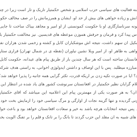
ه فعالیت های سیاسی حزب اسلامی و شخص حکمتیار تاریک و تار است زیرا در چند
رانش و زیاده خواهی های بیش از حد او، ایشان و همرزمانش را در صف مخالف حکومت
نه سرناسازگاری او با حکومت کمونستی از او امیر و مجاهد بیباک ساخت تا جایی 
دس پیدا کرد و فرمان و حرفش هموزن موعظه های قدیسین. نیز مخالفت حکمتیار ب
شکیل ان سهم داشت، نتیجه اش موشکباران کابل و کشته و زخمی شدن هزاران نفر 
هی به ظاهر او، از امیر ویلا نشین نیاوران (نقطه ی در شمال تهران) فراری ستار
غانستان ساخته است که هر سال چندین بار از طریق پیام های عیدانه، حکومت کابل
مبارزه میطلبد. پس با این اوصاف و داشتن ایدولوژی اخوانی، به راستی هدف شرکت
ایا در صورت تکیه زدن بر اریکه قدرت، تکثر گرایی همه جانبه را پذیرا خواهد شد؟
م گرایان نظیر حکمتیار در افغانستان سرنوشت کشور های یاد شده در انتظار این 
ن؟ به هر صورت یکی از مهمترین پیام این اعلامیه این میباشد که اقای حکمتیار 
ی گردیده و تنها گزینه نجات از اوارگی و مرگ سیاسی خود را ازمایش بخت خود
. پس نتیجه انتخابات هرچه باشد به خیر و سعادت افغانستان خواهد بود و باعث خواه
ی شبیه به ان مقلد این حزب گردند تا بانگ را بر تانک و قلم را بر تفنگ الویت بخ