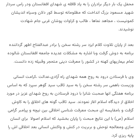
محفل یک بار دیگر برادران را به یاد قافله ی شهدای افغانستان ودر راس سردار
شهید مسعود بزرگ انداخت که مظلومانه توسط کور دلان وسیاه اندیشان
کمونیست ، مجاهد نماها ، طالب و کراوات پوشان غربی جام شهادت
نوشیدند.
بعد از پایان تلاوت کلام ایزد سر رشته سخن را برادر عبدالفتاح اطهر گرداننده
برنامه به دوش گرفت وبا اشاره به مشکلات عدیده جامعه افغانستان شالوده
تمام بیماریهای کهنه در کشور را معرفت دینی متحجر وقبیله زده دانست.
وی با فرستادن درود به روح همه شهدای راه آزادی،عدالت ،کرامت انسانی
وزیست باهمی سر رشته سخن را به سید ثاقب سید گوهر سپرد که به اساس
برنامه هفتگی انها صحبت شانرا با درود فرستادن به روح شهدای عزیز در مورد
اخلاق از دیدگاه اسلام اغاز نمودند. سید ثاقب گونه های اخلاق را به کاوش
گرفت و بامقایسه ای مبحث معرفت شناسی اخلاقی بین نیچه و پیامبر گرامی
اسلام (ص) با این نتایج مبحث را پایان بخشید که اسلام اصولا برای انسان
سازی ومعالجه توحش و بربریت در کنش و واکنش انسانی بعد اخلاقی اش را
پایه ریزی کرد.