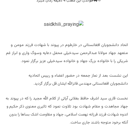
خواندن این مطلب 4 دقیقه زمان میبرد
اتحاد دانشجویان افغانستانی در خارطوم در پیوند با شهادت فرزند مومن و
متعهد جهاد مولانا عبدالرحمن سیدخیلی محفل دعایه وسوگ واری و ابراز غم
شریکی را با خانواده بزرگ جهاد و خانواده سیدخیلی عزیز برگزار نمود.
این نشست بعد از نماز جمعه در حضور اعضاء و رییس اتحادیه
دانشجویان
افغانستانی مهندس فائزالله ایشان قل برگزار گردید.
نخست قاری سید اشرف حافظ بغلانی آیاتی از کلام الله مجید را که در پیوند به
جهاد مجاهدت و مقام شهادت بود تلاوت نمود كه
تاثیری معنوی ذکر حکیم و
اندوه شهادت فرزند فرزانه نهصت اسلامی، جهاد و مقاومت اشک بساها را بدون
آنکه برخود متوجه باشند جاری ساخت.