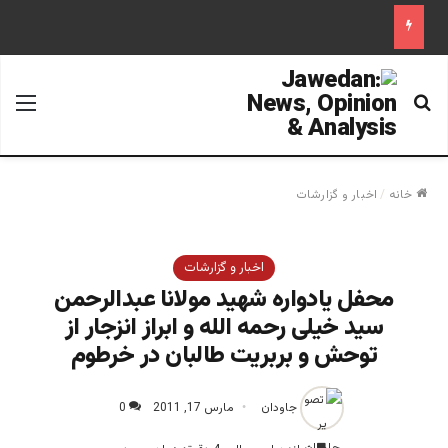
جستجو برای
منو
خانه
/
اخبار و گزارشات
اخبار و گزارشات
محفل یادواره شهید مولانا عبدالرحمن
سید خیلی رحمه الله و ابراز انزجار از
توحش و بربريت طالبان در خرطوم
جاودان
مارس 17, 2011
0