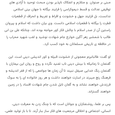
مبنی بر صنوان و متلازم و انفکاک ناپذیر بودن مبحث توحید با آزادی های
توقیفی عدالت و قسط دیموکراسی را فرایند بیگانه با جهان بینی اسلامی
ندانست، بل فرایند جهل و خشونت و افراط و تفریط و انحراف از قطعیات
فطرت را بیگانه با قطعیات اسلامی دانست. وی بیان داشت که اسلام و پیروان
راستین آن از صدر اسلام با چالش فکر کور مواجه بوده اند، چنانکه علی بن ابی
طالب با شمشیر زهر آگین خوارج جام شهادت نوشید و لقب شهید محراب را
در حافظه ی تاریخی مسلمانان به خود کسب کرد..
او گفت: طالبانیزم معجونی از خشونت قبیله و کور اندیشی دینی است. این
گفتمان تا زمانیکه با بینش دینی ناب تفنید نگردد و روح و روان این بیماران با
گفتمان رنگ خدایی صیقل نبیند تا آن زمان ها جوامعی را که از فقر اندیشه و
فرهنگ رنج میبرند در اسارت خواهند داشت و هر روز خانواده ای را به سوگ
فرزندش خواهند نشاند و به گمان نایل شدن جام شهادت افساد را در زمین
خواهند گستراند.
پس بر علما، روشنفکران و جوانان است که با چنگ زدن به معرفت دینی،
انسانی، اجتماعی و اخلاقی مرجعیت های فکر ساز ببار آرند. تا با باز تولید علمی،