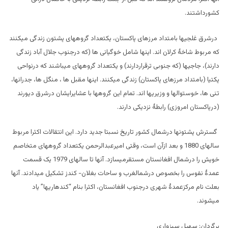
کشورداشتند.
درشرق غلجیها بامتداد مرزهای پاکستان، یکتعداد گروههای پشتون زندگی میکنند
که مربوط شاخۀ کرلان اند. اینها شامل خوگیانی ها (که درجنوب جلال آباد زندگی
دارند)، جاجیها (که جنوبی ترقراردارند) و یکتعداد گروههای میباشند که درنواحی
پکتیا (بامتداد مرزهای پاکستان) زندگی میکنند. اینها مقبل ها ، منگل ها، جدرانها،
تنی ها، خوستوالها و وزیریها اند. تمام این گروهها با عشایرایشان درشرق دیورند
(درپاکستان امروزی) رابطۀ نزدیکی دارند.
گسترش پشتونها درشمال کشور تاریخ نسبتا جدید دارد. این انتقالات اکثرا مربوط
سالهای 1880 و بعد ازآن است، وقتی امیرعبدالرحمن یکتعداد گروههای متخاصم
خویش را درشمال افغانستان مستقرمیسازد. آنها تا سالهای 1979 یک قسمت
عمدۀ نفوس را بخصوص درشمالغرب و ساحات بغلان- کندز تشکیل میدادند. آنها
بعلت نام مرکزعمدۀ شهری درجنوب افغانستان، اکثرا بنام “کندهاریها” یاد
میشوند.
برگردان: سهیل سبزواری