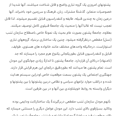
پشتونهای امروزی یک گروه تباری واضح و قابل شناخت میباشند. آنها شدیدا از
خصوصیات متمایز، گذشتۀ مشترک، زبان، فرهنگ و سرزمین خود باخبراند. آنها
درعین زمان به چندین قبیله، طایفه و کنفدراسیون قبایل تقسیم میشوند. لذا قابل
تعجب نیست که غالبا آنها را منحیث یک جامعۀ قبیلوی کامل توصیف میکنند.
بعلاوه، جامعۀ پشتون بصورت عام بحیث یک نمونۀ خاص باصطلاح سازمان نَسَب
(نسل) مقطعی درنظرگرفته میشود. چنین یک ساختاری بربنیاد گروههای تباری
استواراست، درحالیکه واحدهای مختلف مانند خانواده های هستوی، طوایف،
قبایل و کنفدراسیون قبایل بطوریکجائی یکنوع هرم مجرد را میسازند که جد
(نامنهاد) دربالای آن قراردارد. جامعۀ پشتون تا اندازۀ زیادی جوابگوی این مودل
است. تمام پشتون ها میدانند که بطوردقیق درکجای این هرم قرابتی قرار دارند.
جهتگیری اجتماعی یک پشتون بسمت موقعیت خاص اودراین سیستم هدایت
شده و دراغلب موارد نزاعهای سیاسی و نظامی دربین پشتونها یا بین پشتونها و
دیگران وابسته به روابط خویشاوندی بین آنها و در بین طرفین است.
بآنهم مودل سازمان نَسَب مقطعی دربرگیرندۀ یک ساختارثابت ودایمی بوده
وتاکید بسیارقوی بالای نَسَب دارد. این مودل عوامل دیگری را مستثنی میسازد که
بالای موقعیت فرد و ساختارگروه او اثرداشته و باینترتیب جامعۀ پشتون را یک