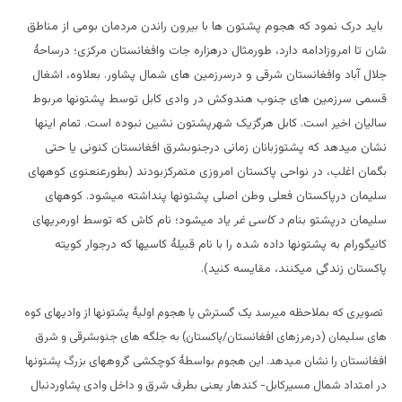
باید درک نمود که هجوم پشتون ها با بیرون راندن مردمان بومی از مناطق
شان تا امروزادامه دارد، طورمثال درهزاره جات وافغانستان مرکزی؛ درساحۀ
جلال آباد وافغانستان شرقی و درسرزمین های شمال پشاور. بعلاوه، اشغال
قسمی سرزمین های جنوب هندوکش در وادی کابل توسط پشتونها مربوط
سالیان اخیر است. کابل هرگزیک شهرپشتون نشین نبوده است. تمام اینها
نشان میدهد که پشتوزبانان زمانی درجنوبشرق افغانستان کنونی یا حتی
بگمان اغلب، در نواحی پاکستان امروزی متمرکزبودند (بطورعنعنوی کوههای
سلیمان درپاکستان فعلی وطن اصلی پشتونها پنداشته میشود. کوههای
سلیمان درپشتو بنام
د کاسی غر
یاد میشود؛ نام کاش که توسط اورمریهای
کانیگورام به پشتونها داده شده را با نام قبیلۀ کاسیها که درجوار کویته
پاکستان زندگی میکنند، مقایسه کنید).
تصویری که بملاحظه میرسد یک گسترش یا هجوم اولیۀ پشتونها از وادیهای کوه
های سلیمان (درمرزهای افغانستان/پاکستان) به جلگه های جنوبشرقی و شرق
افغانستان را نشان میدهد. این هجوم بواسطۀ کوچکشی گروههای بزرگ پشتونها
در امتداد شمال مسیرکابل- کندهار یعنی بطرف شرق و داخل وادی پشاوردنبال