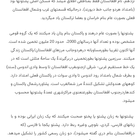
نزدهم، نام افغانستان فقط بمناطقی اطلاق میشد که مسکن اصلی پشتونها بود
(بامتداد هردو جانب خط دیورند)، درحالیکه قسمتهای غرب وشمال افغانستان
فعلی بصورت عام بنام خراسان و بعضا ترکستان یاد میگردید.
پشتونها را بصورت عام درهند و پاکستان بنام پتان یاد میکنند که یک گروه قومی
مشخص بوده و تعداد آنها درسالهای 2000، حدود 20 ملیون تخمین شده است.
آنها اکنون تقریبا بطورمساویانه درهردوجانب مرزهای افغانستان/پاکستان زندگی
میکنند. سرزمین پشتونها بطورتخمینی دربرگیرندۀ یک ساحۀ مثلثی است که در
یک خط مستقیم غربی- شرقی ازجنوبغرب افغانستان تا وسط وادی اندوس {سند}
و بطرف شمال بامتداد رود اندوس تا وادی سوات در پاکستان فعلی امتداد دارد.
کوههای هندوکش تشکیل کنندۀ مرز شمالغرب است. پشاوردرشمال پاکستان و
کندهاردرجنوب افغانستان بطورعنعنوی مراکزشهری عمدۀ پشتونها محسوب
میشود.
پشتونها به زبان پشتو یا پختو صحبت میکنند که یک زبان ایرانی بوده و با
زبانهای فارسی، کردی، بلوچی وغیره ربط دارد. پشتو یکجا با فارسی (که
درافغانستان بنام دری گفته میشود)، دو زبان رسمی کشور را تشکیل میدهد.