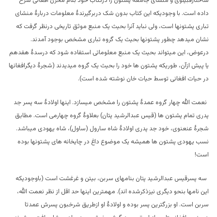
ساختارقبیلوی و منشای جامعۀ پشتون را درکتاب خود بنام مخزن افغانی شرح
داده است. با وجودیکه این کتاب بدون شک دربرگیرندۀ معلومات دربارۀ منشای
تباری پشتونها است، ولی نباید آنرا بحیث یک منبع موثق تاریخی درنظر گرفت که
نشان میدهد چطور پشتونها بحیث یک گروه تباری مشخص بوجود آمدند.
درعوض، این میتواند بحیث یک منبع معلوماتی استفاده شود که درسدۀ هفدهم
یا پیش ازآن، طوریکه پشتون ها خود را بحیث یک گروه میدیدند (شجرۀ دیگرافغانها
در حیات افغانی توسط حیات خان نوشته شده است).
نعمت الله چهار گروه عمدۀ پشتون را مشخص میسازد. اینها اولادۀ سه پسر جد
پدری تمام پشتون ها (قیس عبدالرشید پتان) بعلاوۀ گروه چهارمی است. مطابق
شجرۀ عنعنوی، خود جد پدری اولادۀ شاه سارول (ساول)، شاه یهودی میباشد.
نسب یهودی پشتون ها همیشه یک موضوع داغ در چایخانه های پشتونها بوده
است!
سه پسرقیس عبدالرشید پتان بنامهای سربن، بیتن و غرغشت است (باوجودیکه
این نامها بنحو دیگری نیزذکرشده اند). مهمترین اینها حد اقل از نظر نعمت الله،
سربن است. او بزرگترین پسر بوده و اولادۀ او ازطریق شرخبون پسرش عمدتا