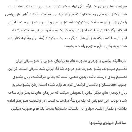
سرزمین های مرزی بخاطرآمادگی تهاجم خویش به هند سپری میکند. بعلاوه، در
شمال کابل مردمانی وجود دارند که به زبان پَراسی صحبت میکنند (بابر زبان پراسی
را یکی از11 زبان ساحۀ کابل ذکرکرده است). پراسی و اورمری دو زبان مرتبط ایرانی
اند که درگذشته توسط تعداد زیاد مردم در یک ساحۀ وسیعتر صحبت میشدند.
اینها توسط کسانیکه به زبان های دیگر صحبت میکردند (بشمول پشتو)، کنار زده
شده و به وادی های منزوی رانده میشوند.
درحالیکه پراسی و اورمری بصورت عام به زبانهای جنوبی یا جنوبشرقی ایران
تقسیم میشوند، پشتو بصورت عام مربوط شاخۀ ایرانی شمالشرقی است. اگر این
تقسیم بندی درست باشد، بدین معنی است که زمانی درگذشته، زبان پشتوی
جنوب افغانستان و پاکستان ازشمال کوه ها وارد شده است. زبان پشتو بتدریج
زبان (لهجه) های دیگر ایرانی را تعویض میکند که در زمان های قدیمتر وارد ساحه
شده بودند. این تعویض که یک پروسۀ درازمدت است، در واقعیت هنوزهم ادامه
داشته و بگمان اغلب، موازی به انکشاف پشتونها بحیث یک قوم صورت میگیرد.
ساختار قبیلوی پشتونها