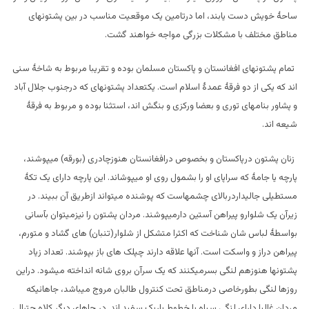
ساحۀ خویش دست یابند، اما درتامین یک موقعیت مناسب در بین پشتونهای
مناطق مختلف با مشکلات بزرگی مواجه خواهند گشت.
تمام پشتونهای افغانستان و پاکستان مسلمان بوده و تقریبا مربوط به شاخۀ سنی
اند که یکی از دو فرقۀ عمدۀ اسلام است. یکتعداد پشتونهای که درجنوب جلال آباد
و پشاور بنامهای توری و بعضا ورکزی و بنگش اند، استثنا بوده و مربوط به فرقۀ
شیعه اند.
زنان پشتون درپاکستان و بخصوص درافغانستان هنوزچادری (بورقه) میپوشند،
پارچه یا جامۀ که سراپای او را بشمول روی او میپوشاند. این پارچه دارای یک تکۀ
مستطیلی جالیداردربالای چشمهاست که پوشنده میتواند ازطریق آن ببیند. در
زیرآن یک شلوارو پیراهن آستین دارمیپوشند. مردان پشتون را نیزمیتوان بآسانی
بواسطۀ لباس شان شناخت که اکثرا متشکل از شلوار(تنبان) های گشاد و متورم،
پیراهن دراز و واسکت است. آنها علاقه دارند چپلک های باز بپوشند. تعداد زیاد
پشتونها هنوزهم لنگی بسرمیکنند که یک سرآن بروی شانه انداخته میشود. دراین
روزها لنگی بطورخاصی درمناطق تحت کنترول طالبان مروج میباشد، جاهائیکه
مردان غالبا دارای لنگی سیاه با خطوط باریک سفید اند. در جاهای دیگر کلاه چترالی