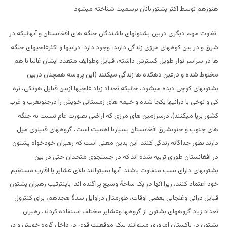
هنوزهم توسط اکثر پشتوزبانان برسمیت شناخته میشود.
تفاوت مهم دیگری دربین پشتونهای باشندگان جلگه های افغانستان و آنهائیکه در
شرق و در بین کوههای مرزی زندگی دارند، وجود دارد. درانیها و اکثرغلجیهای جلگه
ها در سراسر نوار طویل گسترش داشته، قبایل وطوایف متعدد ایشان غالبا با هم
مخلوط شده و درعین دهکده ها زندگی میکنند (این پروسه همچنان دربین
پشتونهای کوچی دیده میشود، جائیکه تعداد زیاد غلجیها ازبین قبایل هوتکی، تره
کی و توخی با درانیها یکجا شده و خیمه های زمستانی خویش را درجنوبغرب و غرب
کشور برپا میکنند). درسرزمین های مرزی که اراضی بصورت عام نسبت به جلگه
های جنوب و جنوبشرق افغانستان بسیاربا اهمیت است، گروههای قبیلوی میل
دارند بطور جداگانه زندگی کنند. این بدین معنی است که رهبران خودخواه پشتون
در افغانستان طوری تربیه شده اند که در جستجوی متحدان حتی در بین
پشتونهای دارای نسب متفاوت باشند. آنها نمیتوانند بالای عشایر یا اقارب مستقیم
خود اعتماد کنند، زیرا آنها در یک ساحۀ وسیع پراگنده اند. باینترتیب رهبران پشتون
قبایل درانی وغلجائی بعضی اوقات، طورمثال دراوایل سدۀ هجدهم، برای کنترول
تعداد زیاد گروههای پشتون از گروهها وعشایر مختلف استفاده کردند. رهبران
پشتون در پاکستان امروزی میتوانند بیک موقعیت قوی در داخل گروه خویش و در