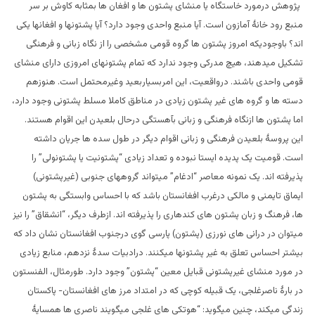
پژوهش درمورد خاستگاه یا منشای پشتون ها و افغان ها بمثابه کاوش بر سر
منبع رود خانۀ آمازون است. آیا منبع واحدی وجود دارد؟ آیا پشتونها و افغانها یکی
اند؟ باوجودیکه امروز پشتون ها گروه قومی مشخصی را از نگاه زبانی و فرهنگی
تشکیل میدهند، هیچ مدرکی وجود ندارد که تمام پشتونهای امروزی دارای منشای
قومی واحدی باشند. درواقعیت، این امربسیاربعید وغیرمحتمل است. هنوزهم
دسته ها و گروه های غیر پشتون زیادی در مناطق کاملا مسلط پشتونی وجود دارد،
اما پشتون ها ازنگاه فرهنگی و زبانی بآهستگی درحال بلعیدن این اقوام هستند.
این پروسۀ بلعیدن فرهنگی و زبانی اقوام دیگر در طول سده ها جریان داشته
است. قومیت یک پدیده ایستا نبوده و تعداد زیادی “پشتونیت یا پشتونولی” را
پذیرفته اند. یک نمونه معاصر “ادغام” میتواند گروههای جنوبی (غیرپشتونی)
ایماق تایمنی و مالکی درغرب افغانستان باشد که با احساس وابستگی به پشتون
ها، فرهنگ و زبان پشتون های کندهاری را پذیرفته اند. ازطرف دیگر، “انشقاق” را نیز
میتوان در درانی های نورزی (پشتون) پارسی گوی درجنوب افغانستان نشان داد که
بیشتر احساس تعلق به غیر پشتونها میکنند. درادبیات سدۀ نزدهم، منابع زیادی
در مورد منشای غیرپشتونی قبایل معین “پشتون” وجود دارد. طورمثال، الفنستون
در بارۀ ناصرغلجی، یک قبیله کوچی که در امتداد مرز های افغانستان- پاکستان
زندگی میکند، چنین میگوید: “هوتکی های غلجی میگویند ناصری ها همسایۀ