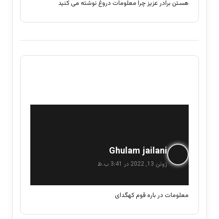
هستن برادر عزیز چرا معلومات دروغ نوشته می کنید
گ
Ghulam jailani
ف
ژوئن 13, 2022 در 3:41 ب.ظ
ت
:
معلومات در باره قوم کهگدای