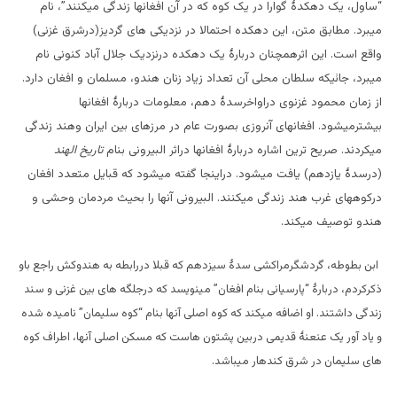
“ساول، یک دهکدۀ گوارا در یک کوه که در آن افغانها زندگی میکنند”، نام
میبرد. مطابق متن، این دهکده احتمالا در نزدیکی های گردیز(درشرق غزنی)
واقع است. این اثرهمچنان دربارۀ یک دهکده درنزدیک جلال آباد کنونی نام
میبرد، جائیکه سلطان محلی آن تعداد زیاد زنان هندو، مسلمان و افغان دارد.
از زمان محمود غزنوی دراواخرسدۀ دهم، معلومات دربارۀ افغانها
بیشترمیشود. افغانهای آنروزی بصورت عام در مرزهای بین ایران وهند زندگی
میکردند. صریح ترین اشاره دربارۀ افغانها دراثر البیرونی بنام
تاریخ الهند
(درسدۀ یازدهم) یافت میشود. دراینجا گفته میشود که قبایل متعدد افغان
درکوههای غرب هند زندگی میکنند. البیرونی آنها را بحیث مردمان وحشی و
هندو توصیف میکند.
ابن بطوطه، گردشگرمراکشی سدۀ سیزدهم که قبلا دررابطه به هندوکش راجع باو
ذکرکردم، دربارۀ “پارسیانی بنام افغان” مینویسد که درجلگه های بین غزنی و سند
زندگی داشتند. او اضافه میکند که کوه اصلی آنها بنام “کوه سلیمان” نامیده شده
و یاد آور یک عنعنۀ قدیمی دربین پشتون هاست که مسکن اصلی آنها، اطراف کوه
های سلیمان در شرق کندهار میباشد.