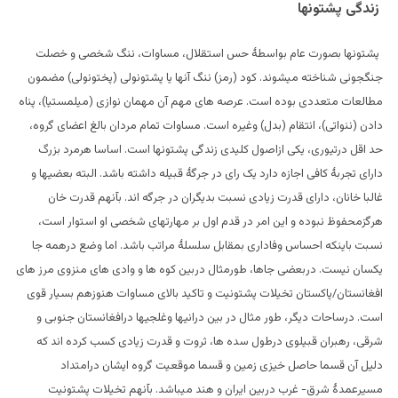
زندگی پشتونها
پشتونها بصورت عام بواسطۀ حس استقلال، مساوات، ننگ شخصی و خصلت
جنگجوئی شناخته میشوند. کود (رمز) ننگ آنها یا پشتونولی (پختونولی) مضمون
مطالعات متعددی بوده است. عرصه های مهم آن مهمان نوازی (میلمستیا)، پناه
دادن (ننواتی)، انتقام (بدل) وغیره است. مساوات تمام مردان بالغ اعضای گروه،
حد اقل درتیوری، یکی ازاصول کلیدی زندگی پشتونها است. اساسا هرمرد بزرگ
دارای تجربۀ کافی اجازه دارد یک رای در جرگۀ قبیله داشته باشد. البته بعضیها و
غالبا خانان، دارای قدرت زیادی نسبت بدیگران در جرگه اند. بآنهم قدرت خان
هرگزمحفوظ نبوده و این امر در قدم اول بر مهارتهای شخصی او استوار است،
نسبت باینکه احساس وفاداری بمقابل سلسلۀ مراتب باشد. اما وضع درهمه جا
یکسان نیست. دربعضی جاها، طورمثال دربین کوه ها و وادی های منزوی مرز های
افغانستان/پاکستان تخیلات پشتونیت و تاکید بالای مساوات هنوزهم بسیار قوی
است. درساحات دیگر، طور مثال در بین درانیها وغلجیها درافغانستان جنوبی و
شرقی، رهبران قبیلوی درطول سده ها، ثروت و قدرت زیادی کسب کرده اند که
دلیل آن قسما حاصل خیزی زمین و قسما موقعیت گروه ایشان درامتداد
مسیرعمدۀ شرق- غرب دربین ایران و هند میباشد. بآنهم تخیلات پشتونیت