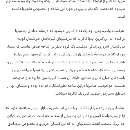
میآید که قبل از ازدواج تولد شده است. صرفنظر از اینکه واقعیت چه بوده، معلوم
میشود که نعمت الله نظر پائینی در مورد این شاخه و بخصوص غلجیها داشته
است!
غرغشت برادرسومی، جد یکتعداد قبایلی میشود که درتمام مناطق پشتونها
پراگنده اند. بزرگترین اینها کاکراند که درزمینهای غیرحاصل خیزشمال کویته
درپاکستان امروزی زندگی میکنند. یک گروه دیگراین شاخه صافی هاست که بسیار
دور از کاکرها درساحۀ شمالشرق کابل زندگی دارند. اگراین گروهها باهم مرتبط
باشند و دلیلی هم وجود ندارد که تردید داشت، بنوبۀ خود همانند مسئلۀ درانی و
یوسفزی است که نشاندهندۀ مهاجرت یا هجوم کتلوی پشتونها میباشد. چون
باشندگان اصلی کابل و مناطق اطراف آن عمدتا غیرپشتون ها بودند و هنوزهم
هستند؛ موجودیت صافیها دراین ساحه بطورآشکار ناخوانده بوده و منشای آنها از
مناطق بسیاردور جنوب، ازنزدیک کاکرها میباشد.
شاخۀ چهارم پشتونها اولادۀ کران یا کرلان اند. شجره سازان بومی موافقه ندارند که
آیا او پسرخواندۀ قیس بوده یا مربوط بیکی از سه شاخه است. درهر صورت، کرلان
جد بزرگ قسمت اعظم پشتونهای اند که درپاکستان امروزی و بخصوص درمناطق