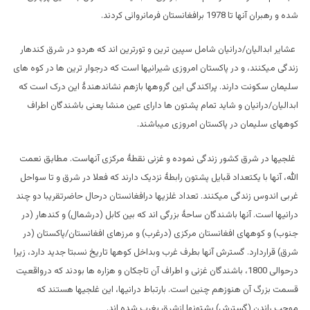
شده و رهبران آنها تا 1978 برافغانستان فرمانروائی کردند.
عشایر ابدالیان/درانیان شامل سپین ترین و تورترین اند که هردو در شرق کندهار
زندگی میکنند، و در پاکستان امروزی شیرانیها است که درجوار ترین ها در کوه های
سلیمان سکونت دارند. پراکندگی این گروهها بازهم نشاندهندۀ این درک است که
ابدالیان/درانیان و شاید تمام پشتون ها دارای عین منشا یعنی باشندگان اطراف
کوههای سلیمان در پاکستان امروزی میباشند.
غلجیها در شرق کشور زندگی نموده و غزنی نقطۀ مرکزی آنهاست. مطابق نعمت
الله، آنها با یکتعداد قبایل پشتون رابطۀ نزدیک دارند که فعلا در شرق و تا سواحل
غربی اندوس زندگی میکنند. تعداد غلزیها درافغانستان درحال حاضرتقریبا دو چند
درانیها است. آنها باشندگان ساحۀ بزرگی اند که بین کابل (درشمال) و کندهار (در
جنوب) و کوههای افغانستان مرکزی (درغرب) و مرزهای افغانستان/پاکستان (در
شرق) قراردارد. گسترش آنها بطرف غرب وبداخل کوهها تاریخ نسبتا جدید دارد، زیرا
درحوالی 1800، باشندگان غزنی و اطراف آن تاجکان و هزاره ها بودند که درواقعیت
قسمت بزرگ آن هنوزهم چنین است. بارتباط درانیها، این غلجیها هستند که
موجب راندن (گسترش) پشتونها ازشرق بغرب شده اند.