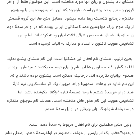
منشای نام پشتون و زبان آنها مورد مناقشه است. این موضوع فقط از اواخر
قرون وسطی ببعد روشن است، باوجودیکه این نام بطورتخمینی با
پسیانوی
متذکره درمنابع کلاسیک ربط داده میشود. مطابق متن ها، این گروه قسمتی
از یک موج بزرگ مهاجمین عمدتا سکائیان ایرانی بودند که در اواخر سدۀ دوم
ق م ازطرف شمال به حصص شرقی فلات ایران رخنه کرده اند. اما چنین
تشخیص هویت تاکنون با اسناد و مدارک به اثبات نرسیده است.
بعین ترتیب، منشای نام افغان نیز مشکلزا است. این نام منشای پشتو ندارد.
لذا به گمان اغلب، خارجی ها این نام را برای توصیف یکتعداد مردمان مرزهای
هندو- ایرانیان بکاربرده اند، درحالیکه ممکن است پشتون بوده باشند یا نه.
این نام شاید در برهات- سمهیتا وراها میهیرا، یک اثر سانسکریتی نیم قارۀ
هند در اواخرسدۀ ششم با وجه تسمیۀ تباری
اواگانه
ذکرشده باشد. اما
تشخیص هویت این نام هنوز قابل مناقشه است، همانند نام
ابوجیان
متذکره
در سفرنامۀ شوانزنگ، زایر چینائی در اوایل سدۀ هفتم.
اولین منبع مطمئین برای نام افغان مربوط به سدۀ دهم است.
در
حدودالعالم
، یک اثر پارسی از مولف نامعلوم در اواخرسدۀ دهم، ازمحلی بنام