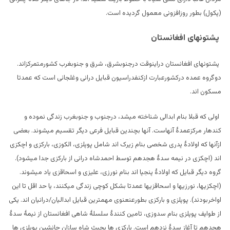
(پکول) بطور روزافزونی معمول گردیده است.
پشتونهای افغانستان
پشتونهای افغانستان دراینوقت درجنوبشرق، شرق و جنوبغرب کشورمتمرکزاند.
دوگروه عمده درکشورعبارت ازکنفدراسیون قبایل درانی وغلجائی است که عمدتا
مسکون اند.
اولی که قبلا بنام ابدالی شناخته میشد، درجنوب و جنوبغرب زندگی نموده و
کندهار مرکزعمدۀ آنهاست. آنها بچندین قبایل فرعی دیگر تقسیم میشوند. بعضی
ازآنها که اولادۀ پدری شخصی بنام زیرک اند شامل پوپلزی، الکوزی، بارکزی و اچکزی
اند (اچکزی در نیمه سدۀ هجدهم توسط احمدشاه درانی از بارکزی جدا میشود).
گروه دیگر قبایل که اولادۀ پنجپا اند بنام نورزی، علیزی و اسحاقزی یاد میشوند.
(اچکزیها، نورزیها و اسحاقزیها عمدتا بشکل کوچی زندگی میکنند، یا حد اقل تا این
اواخربودند). پوپلزی و بارکزی بطورعنعنوی مهمترین قبایل ابدالیان/درانیان اند. یکی
از طوایف پوپلزی بنام سدوزی، تامین کنندۀ سلسلۀ شاهی افغانستان از نیمۀ سدۀ
هجدهم تا آغاز سدۀ نزدهم است. بارکزی ها بحیث شاه سازان جانشین پوپلزی ها