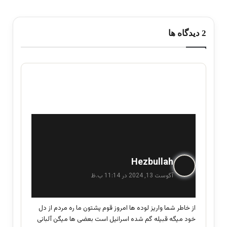
‫2 دیدگاه ها
گ
Hezbullah
ف
آگوست 13, 2024 در 11:14 ب.ظ
ت
:
از خاطر شما واریز لوده ها امروز قوم پشتون ما ره مردم از دل
خود میگه قبیله گم شده اسرائیل است بعضی ها میگن آلبانی