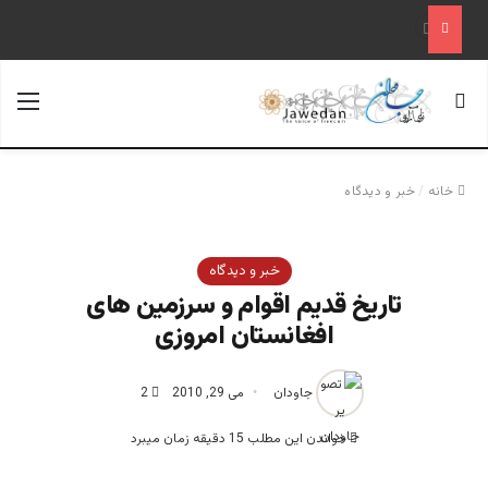
«آینده فدراسیون روسیه پس از پوتین؛ تحلیل یک سناریوی محتمل»
جستجو برای
منو
خانه
/
خبر و دیدگاه
خبر و دیدگاه
تاریخ قدیم اقوام و سرزمین های
افغانستان امروزی
جاودان
می 29, 2010
2
خواندن این مطلب 15 دقیقه زمان میبرد