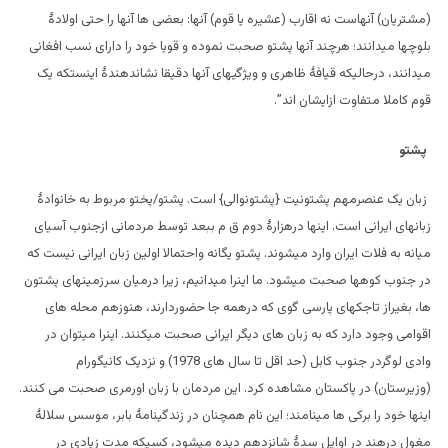
(مشتریان) آنهاست نه اقارب (عشیره یا قوم) آنها: بعضی ها آنها را حتی اولادۀ
بلوچها میدانند؛ هرچند آنها پشتو صحبت نموده و قویا خود را دارای نسب افغانی
میدانند، درحالیکه قیافۀ ظاهری و ویژگیهای آنها دقیقا نشاندهندۀ اینستکه یک
قوم کاملا متفاوت ازایشان اند”.
پشتو
زبان یک عنصرمهم پشتونیت {پشتونوالی} است. پشتو/پختو مربوط به خانوادۀ
زبانهای ایرانی است. اینها درهزارۀ دوم ق م ببعد توسط مردمانی ازجنوب آسیای
میانه به فلات ایران وارد میشوند. پشتو یگانه واحتمالا اولین زبان ایرانی نیست که
در جنوب کوهها صحبت میشود. ما اینرا میدانیم، زیرا درمیان سرزمینهای پشتون
ها، بغیراز تاجکهای پارسی گوی که درهمه جا حضوردارند، هنوزهم محله های
اقوامی وجود دارد که به زبان های دیگر ایرانی صحبت میکنند. اینرا میتوان در
وادی لوگردر جنوب کابل (حد اقل تا سال های 1978) و نزدیک کانیگورام
(وزیرستان) در پاکستان مشاهده کرد. این مردمان با زبان اورمری صحبت می کنند.
اینها خود را برکی ها مینامند؛ این نام همچنان در زندگینامۀ بابر، موسس سلالۀ
مغول درهند در اوایل سدۀ شانزدهم دیده میشود، کسیکه مدت زیادی در