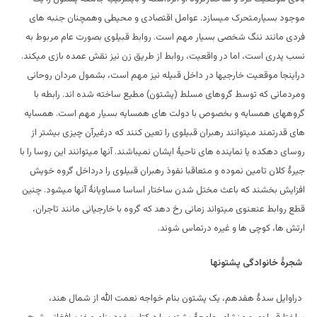
موجود بسیارمتحرک میسازد. عوامل اقتصادی و محیطی وهمچنان جنبه های
فردی مانند ننگ شخصی بسیار مهم است. روابط قبیلوی بصورت عام مربوط به
نسب پدری است، اما در واقعیت، روابط از طریق زن نیز نقش عمده بازی میکند.
دراینجا موقعیت خارجیها در داخل قبیله نیز مهم است، بشمول مردان روحانی
ومردمانی که توسط گروهای مسلط (پشتون) مطیع ساخته شده اند. رابطه با
گروههای همسایه و بخصوص با دولت های همسایه بسیار مهم است. همسایه
های قدرتمند میتوانند رهبران قبیلوی را تعین کنند که درغیرآن چیزی بیشتر از
روسای دهکده یا نماینده های ناحیۀ ایشان نمیباشند. آنها میتوانند این روسا را با
جیرۀ کلان تامین نموده و متعاقبا نفوذ رهبران قبیلوی را درداخل گروه خویش
افزایش بخشند که باعث مختل شدن ساختار اساسا مساویانۀ آنها میشود. چنین
قطع روابط عنعنوی میتواند زمانی رخ دهد که گروه با خارجیانی مانند تاجران،
ارتش ها، کوچی ها و غیره درتماس شوند.
شجرۀ خانوادگی پشتونها
دراوایل سدۀ هفدهم، یک پشتون بنام خواجه نعمت الله از شمال هند،