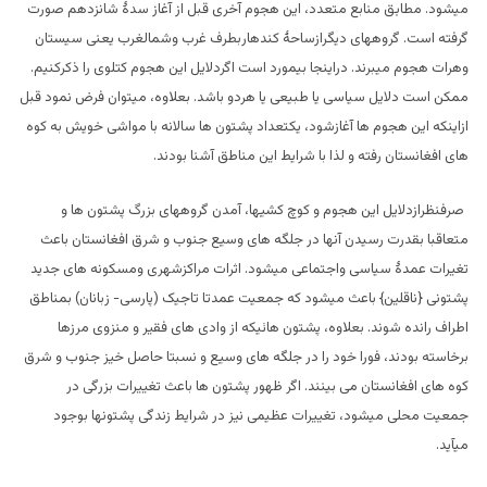
میشود. مطابق منابع متعدد، این هجوم آخری قبل از آغاز سدۀ شانزدهم صورت
گرفته است. گروههای دیگرازساحۀ کندهاربطرف غرب وشمالغرب یعنی سیستان
وهرات هجوم میبرند. دراینجا بیمورد است اگردلایل این هجوم کتلوی را ذکرکنیم.
ممکن است دلایل سیاسی یا طبیعی یا هردو باشد. بعلاوه، میتوان فرض نمود قبل
ازاینکه این هجوم ها آغازشود، یکتعداد پشتون ها سالانه با مواشی خویش به کوه
های افغانستان رفته و لذا با شرایط این مناطق آشنا بودند.
صرفنظرازدلایل این هجوم و کوچ کشیها، آمدن گروههای بزرگ پشتون ها و
متعاقبا بقدرت رسیدن آنها در جلگه های وسیع جنوب و شرق افغانستان باعث
تغیرات عمدۀ سیاسی واجتماعی میشود. اثرات مراکزشهری ومسکونه های جدید
پشتونی {ناقلین} باعث میشود که جمعیت عمدتا تاجیک (پارسی- زبانان) بمناطق
اطراف رانده شوند. بعلاوه، پشتون هائیکه از وادی های فقیر و منزوی مرزها
برخاسته بودند، فورا خود را در جلگه های وسیع و نسبتا حاصل خیز جنوب و شرق
کوه های افغانستان می بینند. اگر ظهور پشتون ها باعث تغییرات بزرگی در
جمعیت محلی میشود، تغییرات عظیمی نیز در شرایط زندگی پشتونها بوجود
میآید.