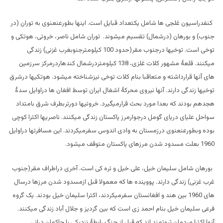
کنفدراسیون غلجی ها شامل یکتعداد قبایل است. اینها بطورعنعنوی به توران (در
جنوب) و بورهان (درشمال) تقسیم میشوند. توران شامل ناصر، خروتی، هوتکی و
توخی است. توخیها درجنوب مقر(حدود 100 کیلومترجنوبغرب غزنی) زندگی
میکنند. قلعۀ مشهور کلات غلزی، 138 کیلومتردرشمال کندهاردرمرکز سرزمین
های آنها قرارداشته و متعاقبا بنام کلات توخی نیزشناخته میشود. هوتکیها درشرق
توخیها زندگی دارند. آنها نیروی محرکۀ اشغال ایران توسط افغان ها دراوایل سدۀ
هجدهم بودند که بعدا مورد بحث قرارمیگیرد. خروتیها دورتربطرف شرق بامتداد
سواحل علیای دریای گومل درجوارمرز پاکستان زندگی میکنند. ناصریها اکثرا کوچی
بوده وبطورعنعنوی درزمستان به وادی اندوس سفرمیکردند. این مسافرتها دراوایل
1960 بعلت مسدود شدن مرزهای پاکستان متوقف میشود.
بورهان شامل سلیمان خیل، علی خیل و تره کی است. آخری دراطراف مقر(جنوب
غرب غزنی) زندگی دارند. پووینده ها که معمولا قبل ازمسدود شدن مرزها درسال
های 1960 بین هند و افغانستان سفرمیکردند، اکثرا سلیمان خیل بودند. یک گروه
فرعی سلیمان خیل بنام احمد زی است که بین گردیز و جلال آباد زندگی میکنند.
آنها اکثرا مردمان ثروتمند اند که قبل از جنگ رابطۀ نزدیکی با حاکمان درانی