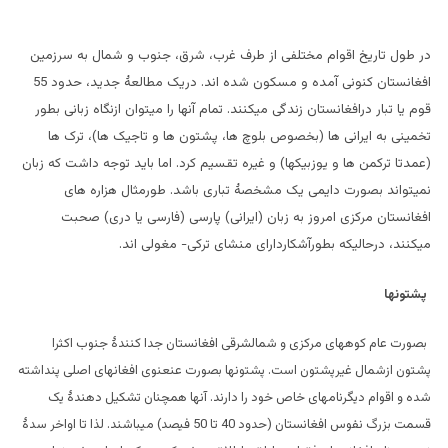
در طول تاریخ اقوام مختلفی از طرف غرب، شرق، جنوب و شمال به سرزمین
افغانستان کنونی آمده و مسکون شده اند. دریک مطالعۀ جدید، حدود 55
قوم یا تبار درافغانستان زندگی میکنند. تمام آنها را میتوان ازنگاه زبانی بطور
تخمینی به ایرانی ها (بخصوص بلوچ ها، پشتون ها و تاجیک ها)، ترک ها
(عمدتا ترکمن ها و یوزبیکها) و غیره تقسیم کرد. اما باید توجه داشت که زبان
نمیتواند بصورت دایمی یک مشخصۀ تباری باشد. طورمثال هزاره های
افغانستان مرکزی امروز به زبان (ایرانی) پارسی (فارسی یا دری) صحبت
میکنند، درحالیکه بطورآشکاردارای منشای ترکی- مغولی اند.
پشتونها
بصورت عام کوههای مرکزی و شمالشرقی افغانستان جدا کنندۀ جنوب اکثرا
پشتون ازشمال غیرپشتون است. پشتونها بصورت عنعنوی افغانهای اصلی پنداشته
شده و اقوام دیگرنامهای خاص خود را دارند. آنها همچنان تشکیل دهندۀ یک
قسمت بزرگ نفوس افغانستان (حدود 40 تا 50 فیصد) میباشند. لذا تا اواخر سدۀ