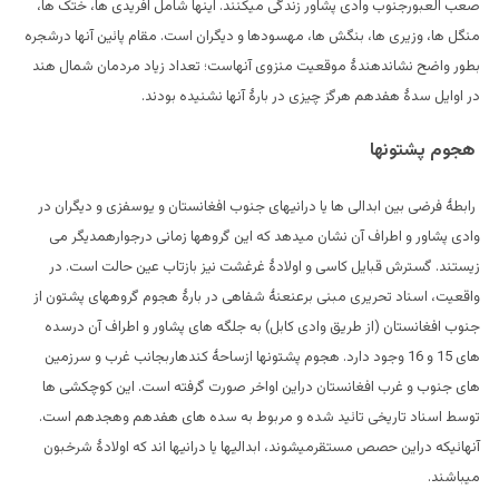
صعب العبورجنوب وادی پشاور زندگی میکنند. اینها شامل افریدی ها، ختک ها،
منگل ها، وزیری ها، بنگش ها، مهسودها و دیگران است. مقام پائین آنها درشجره
بطور واضح نشاندهندۀ موقعیت منزوی آنهاست؛ تعداد زیاد مردمان شمال هند
در اوایل سدۀ هفدهم هرگز چیزی در بارۀ آنها نشنیده بودند.
هجوم پشتونها
رابطۀ فرضی بین ابدالی ها یا درانیهای جنوب افغانستان و یوسفزی و دیگران در
وادی پشاور و اطراف آن نشان میدهد که این گروهها زمانی درجوارهمدیگر می
زیستند. گسترش قبایل کاسی و اولادۀ غرغشت نیز بازتاب عین حالت است. در
واقعیت، اسناد تحریری مبنی برعنعنۀ شفاهی در بارۀ هجوم گروههای پشتون از
جنوب افغانستان (از طریق وادی کابل) به جلگه های پشاور و اطراف آن درسده
های 15 و 16 وجود دارد. هجوم پشتونها ازساحۀ کندهاربجانب غرب و سرزمین
های جنوب و غرب افغانستان دراین اواخر صورت گرفته است. این کوچکشی ها
توسط اسناد تاریخی تائید شده و مربوط به سده های هفدهم وهجدهم است.
آنهائیکه دراین حصص مستقرمیشوند، ابدالیها یا درانیها اند که اولادۀ شرخبون
میباشند.