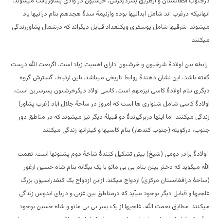
درجنوب افغانستان و ازطریق پسردیگرش، خرشبون در وادی پشاوریافت میشوند.
آنهائیکه درغرب اند شامل ابدالیها بوده وازنیمۀ سدۀ هجدهم بنام درانیها یاد
میشوند. شرقیها شامل یوسفزی ویکتعداد قبایل دیگراند که درشمال پشاورزندگی
میکنند.
رابطه بین اولادۀ شرخبون و خرشبون دارای اهمیت زیاد است. اگرنعت الله درست
گفته باشد، این نشان دهندۀ روابط تاریخی میباشد. باین ارتباط، گسترش گروه
دیگری بنام اولادۀ کاسی نیزمهم است. کاسی اولاد دیگرخرشبون پسرسربن است.
اولادۀ کاسی شامل شنواری ها است که امروز در ساحۀ جلال آباد (غرب پشاور)
زندگی میکنند. اما اینها دربرگیرندۀ دو قبیلۀ دیگر نیز میشوند که در مناطق دور
جنوب، درکویته (جنوب کندهار) بنام کاسیها و کیترانها زندگی میکنند.
اولادۀ برادر دومی (شیخ) بیتن تشکیل کنندۀ شاخۀ دوم پشتونها است. نعمت
الله میگوید که دختر بیتن بنام بی بی ماتو با یک بیگانه بنام شاه حسین ازغور
(ساحۀ درافغانستان مرکزی) ازدواج میکند. ازاین ازدواج یک کنفدراسیون بزرگ
غلجیها و قبایل دیگر بوجود میآید که درمناطق بین غزنی و دریای اندوس زندگی
میکنند. مطابق نعمت الله، غلجیها از یک پسر بی بی ماتو و شاه حسین بوجود