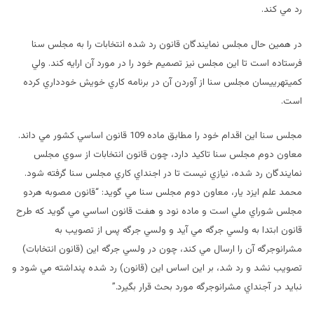
رد مي كند.
در همين حال مجلس نمايندگان قانون رد شده انتخابات را به مجلس سنا
فرستاده است تا اين مجلس نيز تصميم خود را در مورد آن ارايه كند. ولي
كميتهرييسان مجلس سنا از آوردن آن در برنامه كاري خويش خودداري كرده
است.
مجلس سنا اين اقدام خود را مطابق ماده 109 قانون اساسي كشور مي داند.
معاون دوم مجلس سنا تاكيد دارد، چون قانون انتخابات از سوي مجلس
نمايندگان رد شده، نيازي نيست تا در اجنداي كاري مجلس سنا گرفته شود.
محمد علم ايزد يار، معاون دوم مجلس سنا مي گويد: “قانون مصوبه هردو
مجلس شوراي ملي است و ماده نود و هفت قانون اساسي مي گويد كه طرح
قانون ابتدا به ولسي جرگه مي آيد و ولسي جرگه پس از تصويب به
مشرانوجرگه آن را ارسال مي كند، چون در ولسي جرگه اين (قانون انتخابات)
تصويب نشد و رد شد، بر اين اساس اين (قانون) رد شده پنداشته مي شود و
نبايد در آجنداي مشرانوجرگه مورد بحث قرار بگيرد.”