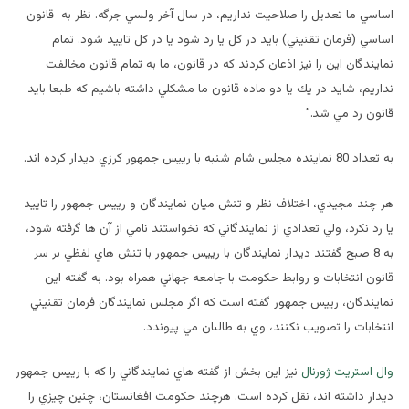
اساسي ما تعديل را صلاحيت نداريم، در سال آخر ولسي جرگه. نظر به قانون
اساسي (فرمان تقنيني) بايد در كل يا رد شود يا در كل تاييد شود. تمام
نمايندگان اين را نيز اذعان كردند كه در قانون، ما به تمام قانون مخالفت
نداريم، شايد در يك يا دو ماده قانون ما مشكلي داشته باشيم كه طبعا بايد
قانون رد مي شد.”
به تعداد 80 نماينده مجلس شام شنبه با رييس جمهور كرزي ديدار كرده اند.
هر چند مجيدي، اختلاف نظر و تنش ميان نمايندگان و رييس جمهور را تاييد
يا رد نكرد، ولي تعدادي از نمايندگاني كه نخواستند نامي از آن ها گرفته شود،
به 8 صبح گفتند ديدار نمايندگان با رييس جمهور با تنش هاي لفظي بر سر
قانون انتخابات و روابط حكومت با جامعه جهاني همراه بود. به گفته اين
نمايندگان، رييس جمهور گفته است كه اگر مجلس نمايندگان فرمان تقنيني
انتخابات را تصويب نكنند، وي به طالبان مي پيوندد.
وال استريت ژورنال
نيز اين بخش از گفته هاي نمايندگاني را كه با رييس جمهور
ديدار داشته اند،‌ نقل كرده است. هرچند حكومت افغانستان،‌ چنين چيزي را