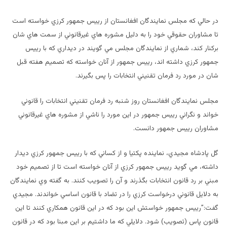
در حالي كه مجلس نمايندگان افغانستان از رييس جمهور كرزي خواسته است
تا مشاوران حقوقي خود را به دليل مشوره هاي غيرقانوني از سمت هاي شان
بركنار كند، شماري از نمايندگان مجلس مي گويند در ديداري كه با رييس
جمهور كرزي داشته اند، رييس جمهور از آنان خواسته كه تصميم هفته قبل
شان در مورد رد فرمان تقنيني انتخابات را پس بگيرند.
مجلس نمايندگان افغانستان روز شنبه رد فرمان تقنيني انتخابات را قانوني
خواند و نگراني رييس جمهور در اين مورد را ناشي از مشوره هاي غيرقانوني
مشاوران رييس جمهور دانست.
گل پادشاه مجيدي، نماينده پكتيا و از كساني كه با رييس جمهور كرزي ديدار
داشته، مي گويد رييس جمهور كرزي از آنان خواسته است تا از تصميم خود
مبني بر رد قانون انتخابات بگذرند و آن را تصويب كنند. به گفته وي نمايندگان
به دلايل قانوني درخواست كرزي را در تضاد با قانون اساسي خواندند. مجيدي
گفت:”رييس جمهور خواستش اين بود كه در اين قانون همكاري كنند تا اين
قانون پاس (تصويب) شود. دلايلي كه ما داشتيم بر اين مبنا بود كه در قانون