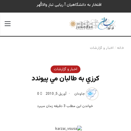
افتخار به دانشگاهیان آ ریایی تبارِ والاگُهر
جستجو برای
منو
خانه
/
اخبار و گزارشات
اخبار و گزارشات
كرزي به طالبان مي پيوندد
جاودان
آوریل 5, 2010
0
خواندن این مطلب 3 دقیقه زمان میبرد