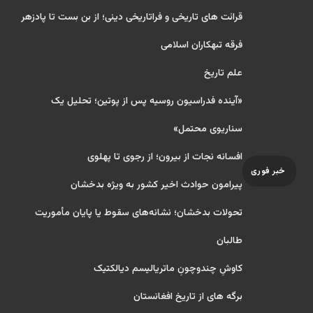
قرائت های تاریخی و فراتاریخی دینی؛ از بن بست تا پادزهر
فرقه تبهکاران اسلامی
علم تاریخ
«آینده فدراسیون روسیه پس از پوتین؛ تحلیل یک
سناریوی محتمل»
افسانه نجات از بیرون؛ از رجوی تا پهلوی
خبر فوری
پیرامون حوادث اخیر کشور به ویژه بدخشان
تحولات بدخشان؛ نشانه‌های سقوط یا پایان مأموریت
طالبان
کاوشِ چندو‌چونِ ماتریالیسم دیالکتیک
برگه های از تاریخ افغانستان