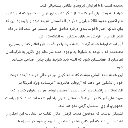
رسيده است را با افزايش نيروهاي نظامي پشتيباني كند.
شرايط به ويژه براي آمريكا بدتر از ديگر كشورهاي غربي است چرا كه اين كشور
هم اكنون حدود 250 ميليون دلار در افغانستان هزينه كرده و با وجود اين كه
براي مدتها اخبار ناخوشايندي درباره مناطق جنگي منتشر مي شد، اما در ماه
اكتبر اقدام به افزايش سربازان بيشتري به افغانستان كرد.
قرار است اوباما هفته آينده برنامه خود را در افغانستان اعلام كند و بسياري
معتقدند كه با توجه به شرايط به وجود آمده سرانجام وي ناگزير به بازگرداندن
نظاميان از افغانستان شود كه البته بايد شرايط براي چنين اقدامي مساعد
شود.
اين هفته نامه آلماني نوشت كه حامد كرزي نيز در حالي در ماه آينده دولت
خود را تشكيل مي دهد كه “ريچارد هالبروك ” فرستاده ويژه آمريكا در
افغانستان و پاكستان و “جو بايدن ” معاون اوباما هر دو عنوان كليدي ترين
مهره هاي آمريكا در زمينه افغانستان به وي ياد آور شده اند كه در كاخ رياست
جمهوري از وي استقبال گرمي نخواهد شد.
اشپيگل نوشت كه موضوع قدرت گرفتن امكان تقلب در انتخابات اين امكان را
تشديد مي كند كه آمريكايي ها در دستيابي به روياي خود در مبارزه با