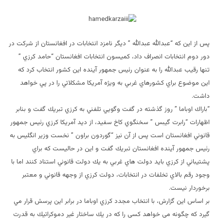
پس از اين كه “عبدالله عبدالله ” ديگر نامزد انتخابات در افغانستان از شركت در
دور دوم انتخابات انصراف داد، كميسون انتخابات افغانستان “حامد كرزي ”
تنها رقيب عبدالله را به عنوان رئيس جمهور آينده اين كشور انتخاب كرد كه
اين موضوع براي كشورهاي غربي به ويژه آمريكا مشكلاتي را در پي خواهد
داشت.
“باراك اوباما ” روز گذشته در گفت وگويي تلفني به كرزي تبريك گفت و بنابر
اظهارات “رابرت گيبس ” سخنگوي كاخ سفيد، از ديد آمريكا كرزي رئيس جمهور
قانوني افغانستان است پس از آن نيز “گوردون براون ” نخست وزير انگليس به
رئيس جمهور آينده افغانستان تبريك گفت و اين در حاليست كه براي
پشتيباني از كرزي بايد دولت هاي غربي به يك دولت قانوني استناد كنند اما با
وجود رقم بالاي تخلفات در انتخابات، دولت كرزي از وجهه قانوني و معتبر
برخوردار نيست.
بر اساس اين گزارش، با انتخاب مجدد كرزي اوباما در برابر اين پرسش قرار مي
گيرد كه چگونه مي خواهد كسي را كه در يك ساختار غير دموكراتيك به قدرت