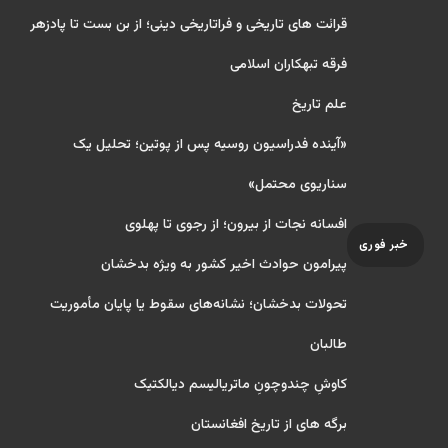
قرائت های تاریخی و فراتاریخی دینی؛ از بن بست تا پادزهر
فرقه تبهکاران اسلامی
علم تاریخ
«آینده فدراسیون روسیه پس از پوتین؛ تحلیل یک
سناریوی محتمل»
افسانه نجات از بیرون؛ از رجوی تا پهلوی
خبر فوری
پیرامون حوادث اخیر کشور به ویژه بدخشان
تحولات بدخشان؛ نشانه‌های سقوط یا پایان مأموریت
طالبان
کاوشِ چندو‌چونِ ماتریالیسم دیالکتیک
برگه های از تاریخ افغانستان