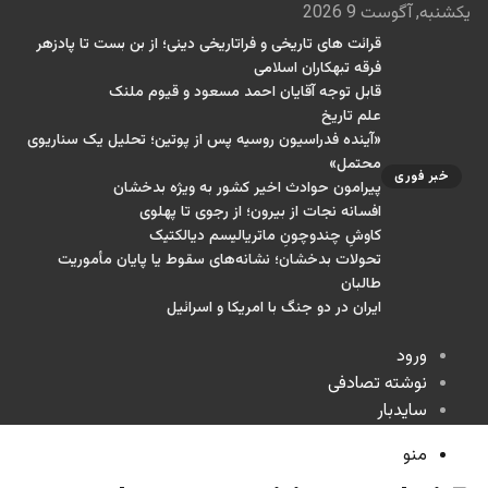
یکشنبه, آگوست 9 2026
قرائت های تاریخی و فراتاریخی دینی؛ از بن بست تا پادزهر
فرقه تبهکاران اسلامی
قابل توجه آقایان احمد مسعود و قیوم ملنک
علم تاریخ
«آینده فدراسیون روسیه پس از پوتین؛ تحلیل یک سناریوی
محتمل»
خبر فوری
پیرامون حوادث اخیر کشور به ویژه بدخشان
افسانه نجات از بیرون؛ از رجوی تا پهلوی
کاوشِ چندو‌چونِ ماتریالیسم دیالکتیک
تحولات بدخشان؛ نشانه‌های سقوط یا پایان مأموریت
طالبان
ایران در دو جنگ با امریکا و اسرائیل
ورود
نوشته تصادفی
سایدبار
منو