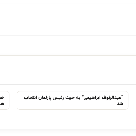
“عبدالرئوف ابراهیمی” به حیث رئیس پارلمان انتخاب
خیز
شد
ھزا