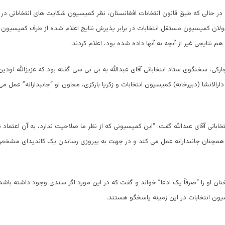
 در حالی که طبق قانون انتخابات افغانستان، نظر کمیسیون شکایت های انتخاباتی در م
لان کمیسیون مستقل انتخابات در برابر پذیرش نتایج اعلام شده از طرف کمیسیو
هم نتایجی غیر از آنچه به آنها داده شده بود، اعلام کردند.
رکی، سخنگوی ستاد انتخاباتی آقای عبدالله به بی بی سی گفته بود که عزیزالله لودین
رالانشا (دبیرخانه) کمیسیون انتخابات و زکریا بارکزی، معاون او “جانبدارانه” عمل می
اباتی آقای عبدالله گفت: “این کمیسیونی که از نظر ما صلاحیت ندارد، به آن اعتماد 
مچنان جانبدارانه عمل می کند و در جهت به پیروزی رساندن یک کاندیدای مشخ
ان او را “صرفاً یک ادعا” خواند و گفت که در این مورد اگر سندی وجود داشته باشد، 
ون انتخابات در این زمینه پاسخگو هستند.