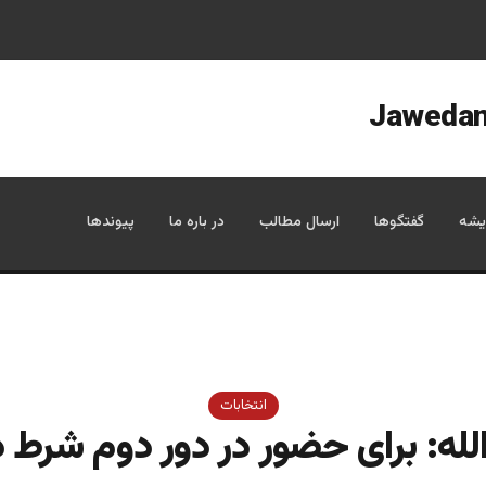
یشه
گفتگوها
ارسال مطالب
در باره ما
پیوندها
انتخابات
لله: برای حضور در دور دوم شرط د