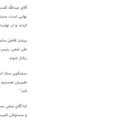
آقای عبدالله گفت
نهایی است، مسئو
کردند و در نهایت 
پیشتر فاضل سانچا
علی نجفی، رئیس دا
برکنار شوند.
سخنگوی ستاد انتخ
تغییرش هستیم، ه
کند.”
اما آقای نجفی سخن
و مسئولان کمیسی