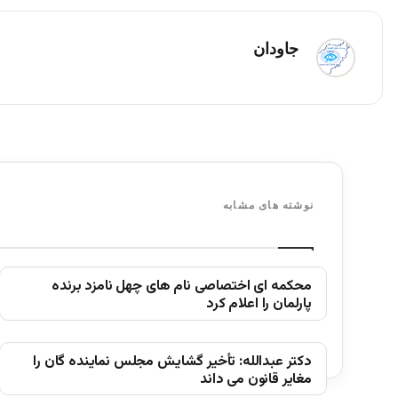
جاودان
نوشته های مشابه
محکمه ای اختصاصی نام های چهل نامزد برنده
پارلمان را اعلام کرد
دکتر عبدالله: تأخیر گشایش مجلس نماینده گان را
مغایر قانون می داند