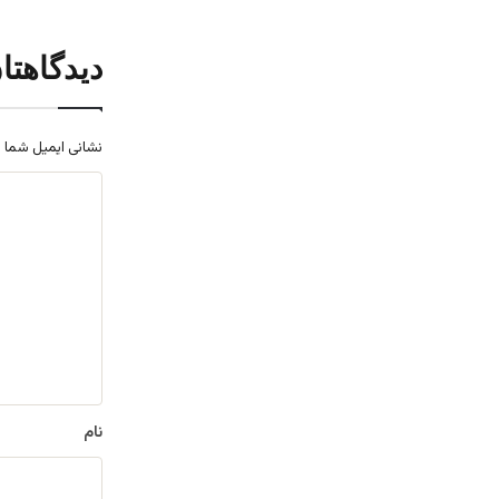
دیدگاهتا
نشانی ایمیل شما 
د
ی
د
گ
ا
ه
*
نام