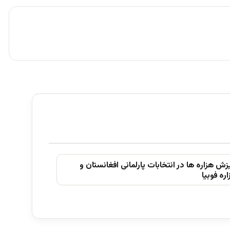
ش ھزاره ھا در انتخابات پارلمانی افغانستان و
ره فوبیا