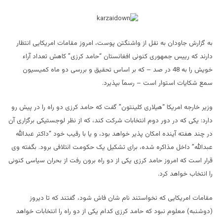
به گزارش جاودان به نقل از واشنگتن پوست، امروز مقامات امریکایی انتظار
دارند که رییس جمهوری کنونی افغانستان “حامد کرزی” کاهش تعداد آراء
خویش را به 48 در صد – که بر اساس تحقیق و بررسی دو ماه کمیسیون
سمع شکایات استوار است – رسمآ بپذیرد.
وزیر خارجه امریکا “
هیلاری کلینتون
” گفت که حامد کرزی دو راه را در پیش رو
دارد: یکی که در دور دوم انتخابات شرکت کند، که از نظر لوجستیکی برگزاری آن
در چند هفته آینده امکان پذیر خواهد بود، و یا با رقیب خود “داکتر عبدالله
عبدالله” داخل مذاکره شده، برای تشکیل یک حکومت ائتلافی برود. بگفته وی
قرار است که امروز حامد کرزی
یکی از دو راه برون رفت از بحران سیاسی کنونی
را انتخاب
خواهد کرد.
مقامات امریکایی که نخواستند نام شان فاش شود، گفتند که تا دیروز
(دوشنبه) معلوم نبود که حامد کرزی کدام یکی از دو راه را انتخابات خواهد