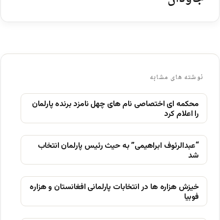
نوشته های مشابه
محکمه ای اختصاصی نام های چهل نامزد برنده پارلمان
را اعلام کرد
“عبدالرئوف ابراهیمی” به حیث رئیس پارلمان انتخاب
شد
خیزش ھزاره ھا در انتخابات پارلمانی افغانستان و ھزاره
فوبیا