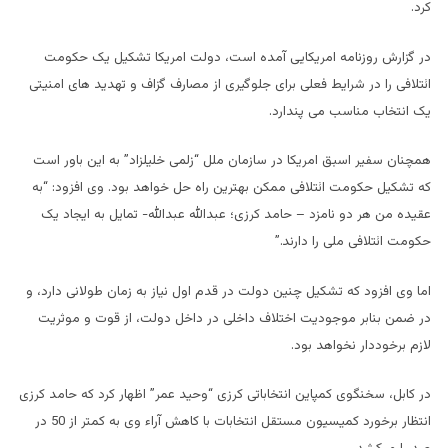
کرد.
در گزارش روزنامه امریکایی آمده است، دولت امریکا تشکیل یک حکومت
ائتلافی را در شرایط فعلی برای جلوگیری از مصارف گزاف و تهدید های امنیتی
یک انتخاب مناسب می پندارد.
همچنان سفیر اسبق امریکا در سازمان ملل “زلمی خلیلزاد” به این باور است
که تشکیل حکومت ائتلافی ممکن بهترین راه حل خواهد بود. وی افزود: “به
عقیده من هر دو نامزد – حامد کرزی؛ عبدالله عبدالله- تمایل به ایجاد یک
حکومت ائتلافی ملی را دارند.”
اما وی افزود که تشکیل چنین دولت در قدم اول نیاز به زمان طولانی دارد، و
در ضمن بنابر موجودیت اختلاف داخلی در داخل دولت، از قوت و موثریت
لازم برخوددار نخواهد بود.
در کابل، سخنگوی کمپاین انتخاباتی کرزی “وحید عمر” اظهار کرد که حامد کرزی
انتظار برخورد کمیسیون مستقل انتخابات با کاهش آراء وی به کمتر از 50 در