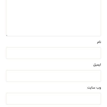
د
گ
ا
ه
*
نام
ایمیل
وب‌ سایت