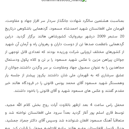
بمناسبت هشتمین سالگرد شهادت جانگذاز سردار سر افراز جهاد و مقاومت،
قهرمان ملی افغانستان شهید احمدشاه مسعود، گردهمایی باشکوهی درتاریخ
20 ستبمر 2009 درشهر بیفروایک کشورشاهی هالند برگزار گردید. دراین
گردهمایی باعظمت صدها تن از دوست داران و رهروان راه و آرمان آن شهید
از کشورهای مختلف اروپایی شرکت ورزیده بودند که تعدادی قابل توجهی از
جوانان پیراهن مزین با عکس شهید مسعود را بر تن و کلاه پکول ودستمال
مجاهدین را به عنوان سمبول جهاد ومقاومت بر سر وگردن داشتند.جوانان از
عشق سرشاری که به قهرمان ملی شان داشتند یکروز پیشتر از جلسه یار
وهمسنگر شهید مسعود آقای محمد یونس قانونی را در فرودگاه هالند خیر
مقدم گفتند و عکس های مسعود شهید و آقای قانونی را باخود داشتند.
محفل راس ساعت 4 بعد ازظهر باتلاوت آیات روح بخش کلام الله مجید،
توسط قاری اسلم پور آغاز گردید بعدآ سرود ملی افغانستان نواخته شد و
متعاقبآ آهنگ مسعود افغان شنوانده شد وسپس آقای داکتر جمراد جمشید،
جنرال قنسل افغانستان مقیم هالند بیانیه افتتاحیه محفل را قرائت کرد. وبه