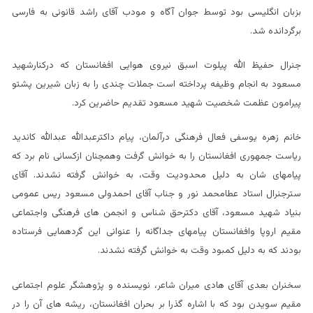
بزبان انگلیسی بود توسط جوان آگاه و مودب آقای راشد قانونی به فارسی
برگردانده شد.
جنرال حفیظ الله پیلوت اسبق نیروی هوایی افغانستان که درکنارشهید
مسعود به انجام وظیفه پرداخته است جملات چندی را به زبان شیرین پشتو
پیرامون عظمت شخصیت شهید مسعود تقدیم حاضرین کرد.
خانم زهره یوسفی فعال فرهنگی درآلمان، پیام داکترعبدالله عبدالله کاندید
ریاست جمهوری افغانستان را به خوانش گرفت وهمچنان ازکسانی نام برد که
پیامهای شان به دلیل محدودیت وقت، به خوانش گرفته نشدند. آقای
سترجنرال استاد عطامحمد نور و جناب آقای احمدولی مسعود ریس عمومی
بنیاد شهید مسعود، آقای دکترحق شناس و انجمن های فرهنگی واجتماعی
مقیم اروپا وافغانستان پیامهای جداگانه را عنوانی این گردهمایی فرستاده
بودند که به دلیل کمبود وقت به خوانش گرفته نشدند.
سخنران بعدی آقای هادی میران شاعر، نویسنده و پژوهشگر علوم اجتماعی
مقیم سویدن بود که با اشاره گذرا بر بحران افغانستان، ریشه های آن را در