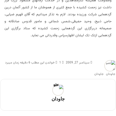
ومقاومت همیشه کنارمجاهدین و در خدمت آرمانهای مسعود بزرگ قرار
داشت نیز زحمت کشیده با جمع کثیری از هموطنان ما از کشور آلمان درین
گردهمایی شرکت ورزیده بودند. لازم به تذکر میدانیم که آقای فهیم ضیایی،
حاجی ذبیح، وحید حفیظی،شمس شجاعی و مامور قدوس صادقانه و
صمیمانه دربرگزاری این گردهمایی زحمت کشیده که ستاد برگزاری این
گردهمایی ازتک تک ایشان اظهارسپاس وقدردانی می نماید.
سپتامبر 27, 2009
1
خواندن این مطلب 6 دقیقه زمان میبرد
جاودان
جاودان