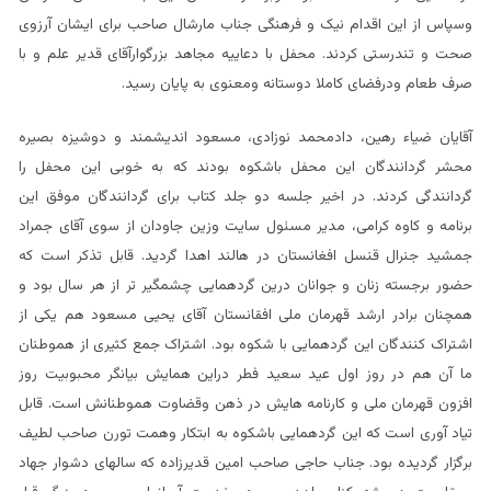
وسپاس از این اقدام نیک و فرهنگی جناب مارشال صاحب برای ایشان آرزوی
صحت و تندرستی کردند. محفل با دعاییه مجاهد بزرگوارآقای قدیر علم و با
صرف طعام ودرفضای کاملا دوستانه ومعنوی به پایان رسید.
آقایان ضیاء رهین، دادمحمد نوزادی، مسعود اندیشمند و دوشیزه بصیره
محشر گردانندگان این محفل باشکوه بودند که به خوبی این محفل را
گردانندگی کردند. در اخیر جلسه دو جلد کتاب برای گردانندگان موفق این
برنامه و کاوه کرامی، مدیر مسئول سایت وزین جاودان از سوی آقای جمراد
جمشید جنرال قنسل افغانستان در هالند اهدا گردید. قابل تذکر است که
حضور برجسته زنان و جوانان درین گردهمایی چشمگیر تر از هر سال بود و
همچنان برادر ارشد قهرمان ملی افقانستان آقای یحیی مسعود هم یکی از
اشتراک کنندگان این گردهمایی با شکوه بود. اشتراک جمع کثیری از هموطنان
ما آن هم در روز اول عید سعید فطر دراین همایش بیانگر محبوبیت روز
افزون قهرمان ملی و کارنامه هایش در ذهن وقضاوت هموطنانش است. قابل
تیاد آوری است که این گردهمایی باشکوه به ابتکار وهمت تورن صاحب لطیف
برگزار گردیده بود. جناب حاجی صاحب امین قدیرزاده که سالهای دشوار جهاد