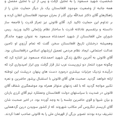
شخصیت شهید مسعود را به تحلیل گرفت و پس از آن با تحلیل مفصل و
همه جانبه از وضعیت موجود افغانستان یک بار دیگر حمایت شان را از
راهکارهای آقای داکتر عبدالله برای گذر از بحران موجود افغانستان اعلان کرده و
بر تداوم این حمایت تاکید کرد. آقای قانونی نیز تمرکز قدرت را فاجعه ساز
دانسته و برتقسیم عادلانه قدرت با ساختار نظام پارلمانی تاکید ورزید. ریس
شورای ملی افغانستان از شهید احمدشاه مسعود به عنوان چهره ماندگار
وهمیشه درخشان تاریخ افغانستان سخن گفت که تمام آرزوی او تامین
عدالت اجتماعی، ایجاد نظام مردمی تعمیل ارزشهای اسلامی درافغانستان بود.
آقای قانونی به آخرین دقایق زندگی شهید احمدشاه مسعود نیز اشاره کرد که
چگونه مورد انتحار دو تروریست عرب تبار قرار گرفت. وی ابراز امیدواری کرد که
درآینده نزدیک جزئیات بیشتری درمورد دست های پنهان درپشت این توطئه
ارائه خواهد گردید. صحبت های آقای قانونی با استقبال پرشور حاضرین و نعره
تکبیر مواجه گردید که با کف زدنهای متواتر همراه بود موضعگیری شفاف آقای
قانونی در ضدیت با سیاستهای دولت افغانستان وعملکرد تیم آقای کرزی بازبان
و بیان شیوا و قوی حاضرین جلسه را به وجد آورده بود. در اخیر صحبت شان
آقای کریستر تنگروس آمر مکاتب شهروند که از کشور سویدن درین گردهمایی
تشریف برده بودند تصویر بزرگی از قهرمان ملی را به قانونی صاحب اهدا کردند.