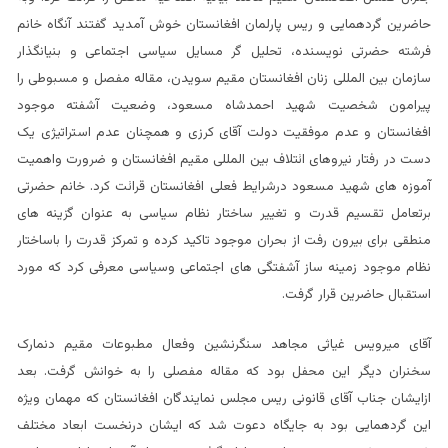
حاضرین گردهمایی و ریس پارلمان افغانستان خوش آمدید گفتند آنگاه خانم
فرشته حضرتی نویسنده، تحلیل گر مسایل سیاسی اجتماعی و بنیانگذار
سازمان بین المللی زنان افغانستان مقیم سویدن، مقاله مفصل و مسبوطی را
پیرامون شخصیت شهید احمدشاه مسعود، وضعیت آشفته موجود
افغانستان و عدم موفقیت دولت آقای کرزی و همچنان عدم استراتیژی یک
دست در رفتار نیروهای ائتلاف بین المللی مقیم افغانستان و ضرورت واهمیت
آموزه های شهید مسعود درشرایط فعلی افغانستان قرائت کرد. خانم حضرتی
برتعامل تقسیم قدرت و تغییر ساختار نظام سیاسی به عنوان گزینه های
منطقی برای بیرون رفت از بحران موجود تاکید کرده و تمرکز قدرت را باساختار
نظام موجود زمینه ساز آشفتگی های اجتماعی وسیاسی معرفی کرد که مورد
استقبال حاضرین قرار گرفت.
آقای میرویس غیاثی مجاهد سنگرنشین وفعال مطبوعات مقیم دنمارک
سخنران دیگر این محفل بود که مقاله مفصلی را به خوانش گرفت. بعد
ازایشان جناب آقای قانونی ریس مجلس نمایندگان افغانستان که مهمان ویژه
این گردهمایی بود به جایگاه دعوت شد که ایشان درنخست ابعاد مختلف