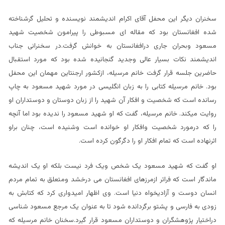
سخنران دیگر این محفل آقای اکرام اندیشمند نویسنده و تحلیل گرشناخته
شده افغانستان بود که مقاله ای مسبوطی را پیرامون شخصیت شهید
مسعود وبحران جاری درافغانستان به خوانش گرفت.در سخنرانی جناب
اندیشمند نکات بسیار عالی وجدید گنجانیده شده بود که مورد استقبال
حاضرین جلسه قرار گرفت خانم مرسیله، ازکشور ارجنتاین مهمان این محفل
بود. خانم مرسیله کتابی را به زبان انگلیسی در مورد شهید مسعود به چاپ
رسانده است که شخصیت و افکار آن شهید را از زبان دوستان و دوستداران او
روایت میکند. خانم مرسیله، گفت که او شهید مسعود را ندیده بود اما آنچه
را که درمورد شخصیت وافکار او خوانده است وشنیده است، چنان براو
اثرنهاده است که تمام افکار او را دگرگون کرده است.
او گفت که شهید مسعود یک شخص ویک فرد نیست بلکه او یک اندیشه
ماندگار است که فراتر ازمرزهای افغانستان می درخشد ومتعلق به تمام مردم
انسان دوست و آزادیخواه دنیا است. وی اظهار امیدواری کرد که کتابش به
زودی به فارسی و پشتو برگردانده شود تا به عنوان یک مرجع مسعود شناسی
دراختیار پژوهشگران و دوستداران مسعود قرار گیرد.سخنان خانم مرسیله که