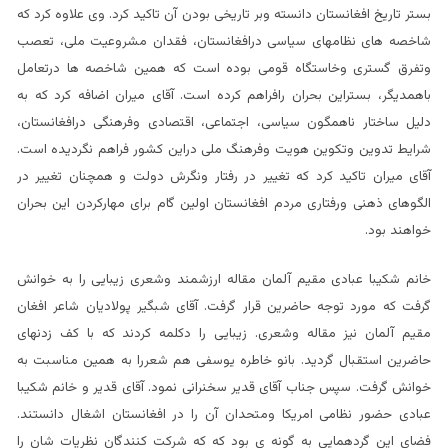
بستر تاریخ افغانستان دانسته وبر تاریخی بودن آن تاکید کرد. وی علاوه کرد که
شاخصه های نظامهای سیاسی درافغانستان، فقدان مشروعیت ملی، تعصب
وتفرق گستری وخاستگاه قومی بوده است که همین شاخصه ها درتعامل
باهمدیگر، بستراین بحران رافراهم کرده است. آقای میران اضافه کرد که به
دلیل ساختار ناهمگون سیاسی، اجتماعی، اقتصادی وفرهنگی درافغانستان،
شرایط تدوین وتکوین هویت وفرهنگ ملی دراین کشور فراهم نگردیده است.
آقای میران تاکید کرد که تغییر در رفتار ونگرش دولت و همچنان تغییر در
الگوهای ذهنی ورفتاری مردم افغانستان اولین گام برای مهارکردن این بحران
خواهند بود.
خانم شکیبا عبادی مقیم آلمان مقاله ارزشمند وشعری زیبایی را به خوانش
گرفت که مورد توجه حاضرین قرار گرفت. آقای شبگیر پولادیان شاعر افغان
مقیم آلمان نیز مقاله وشعری. زیبایی را دکلمه کردند که با کف زدنهای
حاضرین استقبال گردید. بانو خاطره یوسفی هم شعررا به همین مناسبت به
خوانش گرفت. سپس جناب آقای قدیر سخنرانی نمود. آقای قدیر و خانم شکیبا
عبادی حضور نظامی امریکا ومتحدان آن را در افغانستان اشغال دانستند.
فضای این گردهمایی به گونه ی بود که که شرکت کنندگان نظریات شان را