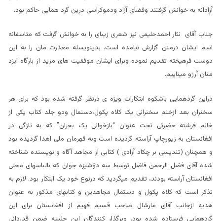
آزادانه به خوانش گرفتند وفضای آزاد ودموکراسی درین گرد همایی حاکم بود.
جناب آقای نثار احمدحلیمی نیز شعری زیبای را به خوانش گرفت که متاسفانه
اسم ایشان درمتن گزارش نیامده است. بدینویسله معذرت مان را به این
دوست فرهیخته تقدیم نموده وبرای ایشان موفقیت های مزید از بارگاه ایزد
منان آرزو میناییم.
دراین گردهمایی باشکوه ابتکارات ویژه ی درنظر گرفته شده بود که برای هر
سخنران بعد ازختم سخنرانی یک کلاه پکول،دستمال ودو جلد کتاب یکی از
خانم فرشته حضرتی تحت عنوان “بازخوانی یک بحران” که به تازگی در
افغانستان به زیورچاپ آراسته گردیده است وبه قهرمان ملی اهدا گردیده بود
و همچنان (تندیسی بر چکاد آزادی ) کتابی از مجاهد آگاه و نویسنده شناخته
شده آقای فضل الرحمن فاضل توسط سه دوَشیزه جوان که بالباسهای محلی
افغانستان آراسته بودند، تقدیم میگردید که درنوع خود یک ابتکار بود. لازم به
تذکر است که کلاه پکول و دستمال مجاهدین و کتابهای مذکور به عنوان
هدیه ازجانب آقای مارشال صاحب قسیم فهیم از افغانستان برای این
گردهمایی فرستاده شده بود. وبرگذار کنندگان این جلسه ضمن قدردانی