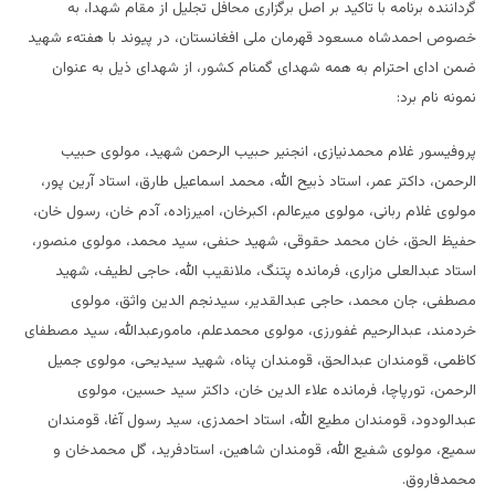
گرداننده برنامه با تاکید بر اصل برگزاری محافل تجلیل از مقام شهدا، به
خصوص احمدشاه مسعود قهرمان ملی افغانستان، در پیوند با هفتهء شهید
ضمن ادای احترام به همه شهدای گمنام کشور، از شهدای ذیل به عنوان
نمونه نام برد:
پروفیسور غلام محمدنیازی، انجنیر حبیب الرحمن شهید، مولوی حبیب
الرحمن، داکتر عمر، استاد ذبیح الله، محمد اسماعیل طارق، استاد آرین پور،
مولوی غلام ربانی، مولوی میرعالم، اکبرخان، امیرزاده، آدم خان، رسول خان،
حفیظ الحق، خان محمد حقوقی، شهید حنفی، سید محمد، مولوی منصور،
استاد عبدالعلی مزاری، فرمانده پتنگ، ملانقیب الله، حاجی لطیف، شهید
مصطفی، جان محمد، حاجی عبدالقدیر، سیدنجم الدین واثق، مولوی
خردمند، عبدالرحیم غفورزی، مولوی محمدعلم، مامورعبدالله، سید مصطفای
کاظمی، قومندان عبدالحق، قومندان پناه، شهید سیدیحی، مولوی جمیل
الرحمن، تورپاچا، فرمانده علاء الدین خان، داکتر سید حسین، مولوی
عبدالودود، قومندان مطیع الله، استاد احمدزی، سید رسول آغا، قومندان
سمیع، مولوی شفیع الله، قومندان شاهین، استادفرید، گل محمدخان و
محمدفاروق.