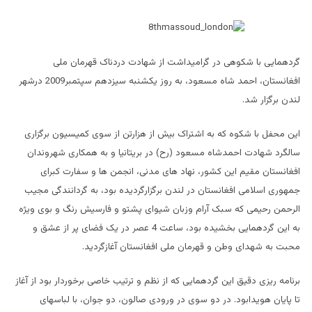
گردهمایی با شکوهی در گرامیداشت از شهادت دردناک قهرمان ملی
افغانستان، احمد شاه ‏مسعود، به روز یکشنبه سیزدهم سپتمبر2009 درشهر
لندن برگزار شد.
این محفل با شکوه که به اشتراک بیش از هزارتن از سوی کمیسیون برگزاری
سالگرد شهادت احمدشاه مسعود (رح) در بریتانیا و به همکاری شهروندان
افغانستان مقیم این کشور، نهاد های مدنی، انجمن ها و سفارت کبرای
جمهوری اسلامی افغانستان در لندن برگزارگردیده بود، به گردانندگی مجیب
الرحمن رحیمی که سبک آرام وزبان شیوای پشتو و فارسیش رنگ و بوی ویژه
به این گردهمایی بخشیده بود، ساعت 4 عصر در یک فضای پر از عشق و
محبت به شهدای وطن و قهرمان ملی افغانستان آغازگردید.
برنامه ریزی دقیق این گردهمایی که از نظم و ترتیب خاصی برخوردار بود از آغاز
تا پایان هویدابود. در دو سوی در ورودی صالون، دو جوان، با لباسهای