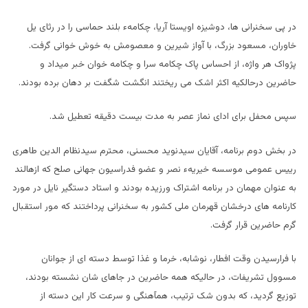
در پی سخنرانی ها، دوشیزه اویستا آریا، چکامهء بلند حماسی را در رثای یل
خاوران، مسعود بزرگ، با آواز شیرین و معصومش به خوش خوانی گرفت.
پژواک هر واژه، از احساس پاک چکامه سرا و چکامه خوان خبر میداد و
حاضرین درحالکیه اکثر اشک می ریختند انگشت شگفت بر دهان برده بودند.
سپس محفل برای ادای نماز عصر به مدت بیست دقیقه تعطیل شد.
در بخش دوم برنامه، آقایان سیدنوید محسنی، محترم سیدنظام الدین طاهری
رییس عمومی موسسه خیریهء نصر و عضو فدراسیون جهانی صلح که ازهالند
به عنوان مهمان در برنامه اشتراک ورزیده بودند و استاد دستگیر نایل در مورد
کارنامه های درخشان قهرمان ملی کشور به سخنرانی پرداختند که مور استقبال
گرم حاضرین قرار گرفت.
با فرارسیدن وقت افطار، نوشابه، خرما و غذا توسط دسته ای از جوانان
مسوول تشریفات، در حالیکه همه حاضرین در جاهای شان نشسته بودند،
توزیع گردید، که بدون شک ترتیب، همآهنگی و سرعت کار این دسته از