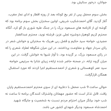
جوانان، درخور ستایش بود.
بخش سوم محفل پس از تفر یح کوتاه بعد از روزه افطار و ادای نماز مغرب،
آغاز گردید. آقای احمدشکیب شریفی، اولین سخنران بخش سوم برنامه بود که
گوشه ای از کارنامه های مسعود بزرگ را در جنگ علیه شوری باز گو کرد، آنگاه
محترم کریم کوهیار،دوشیزه تجلی عزیز، فرشته نوید، محترم عبدالغفار
مجیدی، خواجه سید حکیم و فضل ربی هریک به سخنرانی و خوانش شعر در
رثای سردار جهاد و مقاومت پرداختند. در این میان شگوفه لعلزاد شعری را که
در رثای مسعود بزرگ، بر گزیده بود، با آواز شیوا به خوانش گرفت. در این
میان گروه ترانه، در صحنه حاضر شده ترانهء زیبای شانرا به سرتیمی خواجه
سید عمر کوهستانی و شعری از احمدمستقیم اجرا کردند که مورد استقبال
همگان قرارگرفت.
حوالی ساعت 9 شب محفل با دعاییه ای از سوی محترم احمدمستقیم پایان
یافت. قابل تذکر است که حضور مهمانان واشتراک کنندگان برنامه تا ساعت نه
شب خود بیانگر میزان احترام مردم نسبت به شخصیت و جایگاه شهید
احمدشاه مسعود ودیگر شهدای کشور می باشد.