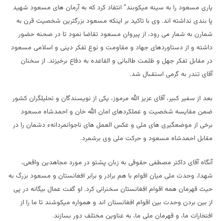
یاری مسعود را به سینه میکوبند” انتقاد کرد که به آرمان های مسعود شهید
پا بندی نداشته اند. وی با تاکید بر اینکه مسعود بزرگترین شخصیت قرن به
شمارن به شمار می رود، از پیروان مسعود تقاضا نمود تا در صحنه حضور
داشته و از دستاوردهای جهاد و مقاومت و نوع تفکر دینی و اسلامی مسعود
در مقابل تفکر جهل و ظلمت طالبانی و القاعده به دفاع برخیزند. از سخنان
آقای تندر به گرمی استقبال شد.
بعد از سفیر کبیر، آقای عزیز الله مرموز، یکی از نویسندگان و تحلیلگران کشور
ضمن مقایسه شخصیت و عملکردهای امان الله خان و احمدشاه مسعود
برخی از موضعگیری های ملی و عکس العمل های ناجوانمردانهء دشمان را در
مقابل احمدشاه مسعود و حرکت ملی وی برشمرد.
آنگاه آقای داکتر مصطفی حقوقی به زبان پشتو در مورد مجاهدین واقعی،
شهدا، وحدت ملی میان اقوام با هم برادر و برابر افغانستان و مسعود بزرگ به
حیث قهرمان همه اقوام افغانستان سخنرانی کرد. او گفت عمال بیگانه در پی
از بین بردن وحدت بین اقوام افغانستان اند و همواره میکوشند تا ما را از
افتخارات ما، و قهرمان ملی ما، به عناوین مختلف دور بسازند.