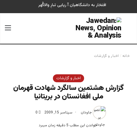
افتخار به دانشگاهیان آ ریایی تبارِ والاگُهر
جستجو برای
منو
خانه
/
اخبار و گزارشات
اخبار و گزارشات
گزارش هشتمین سالگرد شهادت قهرمان
ملی افغانستان در بریتانیا
جاودان
سپتامبر 15, 2009
0
خواندن این مطلب 5 دقیقه زمان میبرد