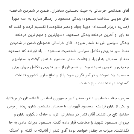
آقای عبدالحی خراسانی به حیث نخستین سخنران، ضمن بر شمردن شاخصه
های هویتی شناخت مسعود؛ زندگی مسعود را ازمنظر مبارزه به سه دورۀ
(مبارزه دربرابر استبداد- دورۀ جهاد وعصر مقاومت) تقسیم کرده و گفت که
به باور او آخرین مرحلهء زندگی مسعود، دشوارترین و مهم ترین مرحلهء
زندگی سیاسی اش به شمار میرود. آقای خراسانی همچنان ضمن بر شمردن
نقاط سیر تدریخی تکامل سیاسی شخصیت مسعود … یاد آورشد که مسعود
بعد از سفرش به اروپا، از زعامت سنتی تصمیم به عبور گرفت و استراتیژی
جدیدی را تدوین نموده بود. او همچنان از سیر تدریجی تکامل جهان بینی
مسعود یاد نموده و در آخر نگرانی خود را از اوضاع جاری کشورو تقلبات
گسترده در انتخابات ابراز داشت.
سپس، جناب همایون تندر، سفیر کبیر جمهوری اسلامی افغانستان در بریتانیا،
و یکی از یاران نزدیک مسعود قهرمان، با سخنان دلنشین شان، پرده از برخی
حقایق تلخ برداشتند. آقای تندر در سخنرانی اش، بر خلاف دیگران، یاران و
پیروان مسعود شهید را مخاطب قرار داده گفت: مسعود میراث مادی به جا
نگذاشت، میراث ما چقدر خواهد بود؟ آقای تندر از آنانیکه به گفته او “سنگ