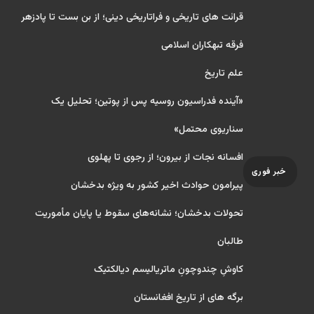
قرائت های تاریخی و فراتاریخی دینی؛ از بن بست تا پادزهر
فرقه تبهکاران اسلامی
علم تاریخ
«آینده فدراسیون روسیه پس از پوتین؛ تحلیل یک
سناریوی محتمل»
افسانه نجات از بیرون؛ از رجوی تا پهلوی
خبر فوری
پیرامون حوادث اخیر کشور به ویژه بدخشان
تحولات بدخشان؛ نشانه‌های سقوط یا پایان مأموریت
طالبان
کاوشِ چندو‌چونِ ماتریالیسم دیالکتیک
برگه های از تاریخ افغانستان