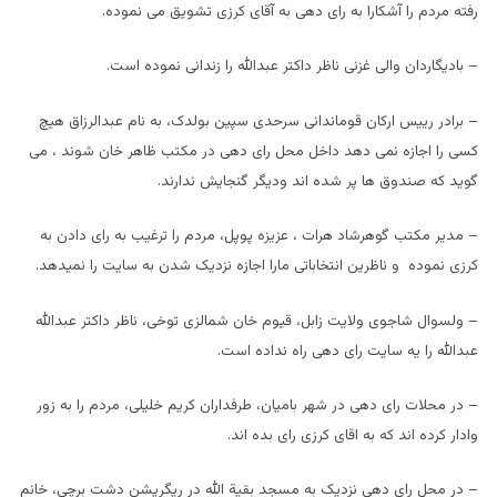
رفته مردم را آشکارا به رای دهی به آقای کرزی تشویق می نموده.
– بادیگاردان والی غزنی ناظر داکتر عبدالله را زندانی نموده است.
– برادر رییس ارکان قوماندانی سرحدی سپین بولدک، به نام عبدالرزاق هیچ
کسی را اجازه نمی دهد داخل محل رای دهی در مکتب ظاهر خان شوند ، می
گوید که صندوق ها پر شده اند ودیگر گنجایش ندارند.
– مدیر مکتب گوهرشاد هرات ، عزیزه پوپل، مردم را ترغیب به رای دادن به
کرزی نموده و ناظرین انتخاباتی مارا اجازه نزدیک شدن به سایت را نمیدهد.
– ولسوال شاجوی ولایت زابل، قیوم خان شمالزی توخی، ناظر داکتر عبدالله
عبدالله را یه سایت رای دهی راه نداده است.
– در محلات رای دهی در شهر بامیان، طرفداران کریم خلیلی، مردم را به زور
وادار کرده اند که به اقای کرزی رای بده اند.
– در محل رای دهی نزدیک به مسجد بقیة الله در ریگریشن دشت برچی، خانم