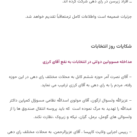
ــ افراد زیرسن در رای دهی شرکت کرده اند.
جزئیات ضمیمه است واطلاعات کامل ترمتعاقباً تقدیم خواهد شد.
شکایات روز انتخابات
مداخله مسوولین دولتی در انتخابات به نفع آقای کرزی
– آقای نصرت آمر حوزه ششم کابل به محلات مختلف رای دهی در این حوزه
رفته، مردم را به رای دهی به آقای کرزی ترغیب می نماید.
– عزیزالله ولسوال ارگون، آقای مولوی اسدالله نظامی مسوؤل کمپاین داکتر
عبدالله را تهدید به مرگ نموده است که باید پروسه انتقال صندوق ها را از
ولسوالی های گومل، برمل، گیان، نیکه و زیروک ،نظارت نکند.
– رییس اجرایی ولایت کاپیسا ، آقای عزیزالرحمن، به محلات مختلف رای دهی