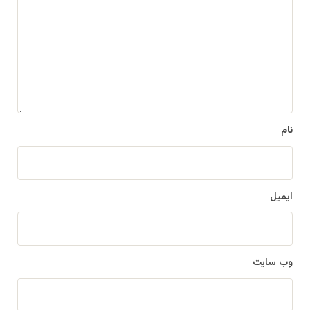
د
گ
ا
ه
*
نام
ایمیل
وب‌ سایت