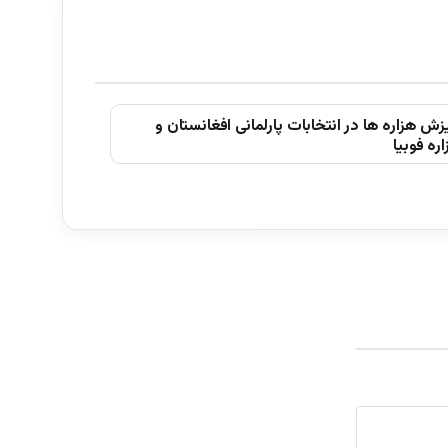
ش ھزاره ھا در انتخابات پارلمانی افغانستان و
ره فوبیا