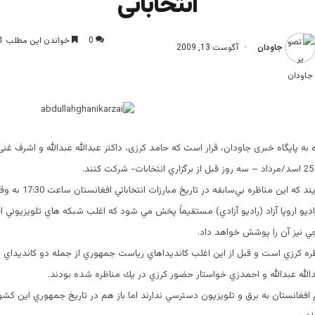
انتخاباتی
0
خواندن این مطلب 1 دقیقه زمان میبرد
جاودان
آگوست 13, 2009
 به پایگاه خبری جاودان، قرار است که حامد کرزی، داکتر عبدالله عبدالله و اشرف غن
.
اين منابع مي افزايند كه اين مناظره بي‌
اديو اروپا آزاد (راديو آزادي) مستقيماً پخش مي شود كه اغلب شبكه هاي تلويزيوني ا
ي نيز آن را پوشش خواهد داد.
ه كرزي است و قبل از اين اغلب كانديداهاي رياست جمهوري از جمله دو كانديداي پي
الله عبدالله و احمدزي خواستار حضور كرزي در يك مناظره شده بودند.
م افغانستان به برق و تلويزيون دسترسي ندارند اما باز هم در تاريخ جمهوري اين كش