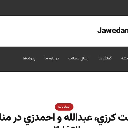
یشه
گفتگوها
ارسال مطالب
در باره ما
پیوندها
انتخابات
 كرزي، عبدالله و احمدزي در منا