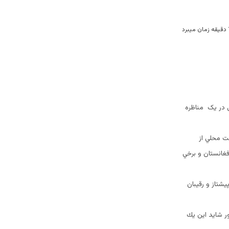
ی در یک مناظره
سابقه در تاريخ مبارزات انتخاباتي افغانستان ساعت 17:30 به وقت محلي از
فغانستان و برخي
شتاز و رقيبان
ور شايد اين يك