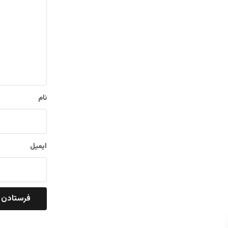
ی
د
گ
ا
ه
*
نام
ایمیل