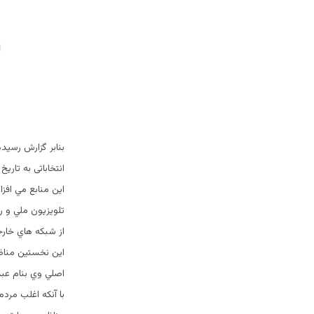
بنابر گزارش رسیده
انتخاباتی به تاريخ 25 اسد/مرداد – سه روز قبل از برگزاري انتخابات- شرکت کنند
تلويزيون ملي و ر
از شبكه هاي خارج
اين نخستين مناظر
اصلي وي بنام عبد
با آنكه اغلب مرد