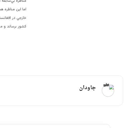
مناظره بي‌سابقه ب
اما اين مناظره هم
خارجي در افغانست
كشور برساند و مطم
جاودان