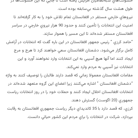
خشونت‌هاي شبه‌نظاميان افزايش يافته است تا جايي كه اين خشونت‌ها در
طول هشت سال گذشته بي‌سابقه بوده است.
نيروهاي خارجي مستقر در افغانستان تمام تلاش خود را به كار گرفته‌اند تا
امنيت اين انتخابات را تأمين كنند و حدود 90 هزار نيروي خارجي در سراسر
افغانستان مستقر شده‌اند تا اين مسير را هموار سازند.
“حامد كرزي ” رئيس جمهور افغانستان در اين باره گفت كه انتخابات در آرامش
كامل برگزار مي‌شود، دشمنان افغانستان سعي خواهند كرد تا هرج و مرج
ايجاد كنند اما آنها هيچ آسيبي به اين انتخابات وارد نخواهند آورد و اين
انتخابات نيز آسيبي به مردم وارد نمي‌كند.
مقامات افغانستان معمولا زماني كه قصد دارند طالبان را توصيف كنند به واژه
“‌دشمنان افغانستان ” اشاره مي‌كنند زيرا اعضاي اين گروه متعهد شده‌اند در
انتخابات افغانستان اخلال ايجاد كنند و حملات خود را در روز انتخابات رياست
‌جمهوري (20 اگوست) گسترش دهند.
كرزي، كه قصد دارد با 35 كانديداي ديگر رياست ‌جمهوري افغانستان به رقابت
بپردازد، شركت در انتخابات را براي مردم اين كشور حياتي دانست.