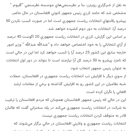
به نقل از خبرگزاري رويترز، بنا بر نظرسنجي‌هاي موسسه نظرسنجي “گليوم ”
مشخص شد كه حامد كرزي رئيس جمهور كنوني افغانستان در حال حاضر،
پيشرو رقابتهاي انتخابات رياست جمهوري است اما در صورت كسب نكردن 50
درصد آرا، انتخابات به دور دوم كشيده خواهد شد.
بر اساس اين گزارش، كرزي در انتخابات رياست ‌جمهوري 20 اگوست 45 درصد
از آراي انتخاباتي را به خود اختصاص خواهد داد و “عبدالله عبدالله ” وزير امور
خارجه سابق اين كشور 25 درصد آرا را كسب خواهد كرد اما اين در حالي است
كه نامزد پيشرو به 50 درصد كل آرا نيازمند است تا بتواند در دور اول انتخابات
به عنوان رئيس‌ جمهور انتخاب شود.
از سوي ديگر با افزايش تب انتخابات رياست جمهوري در افغانستان، حملات
شبه نظاميان در اين كشور رو به افزايش گذاشته و برخي از مقامات ارشد
افغاني را نگران كرده است.
اين در حالي كه رئيس‌ جمهور افغانستان همچنان كه مردم افغانستان را ترغيب
به شركت در انتخابات رياست ‌جمهوري مي‌كند در يك سخنراني گفت كه طالبان
قادر به متوقف كردن انتخابات رياست ‌جمهوري نيست.
انتخابات رياست ‌جمهوري و ولايتي افغانستان در حالي برگزار مي‌شوند كه