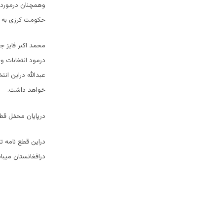
وهمچنان درمورد 
حکومت کرزی به ت
محمد اکبر فایز 
درمود انتخابات و
عبدالله دراین انت
خواهد داشت.
درپایان محفل قطع
دراین قطع نامه ت
درافغانستان میبا