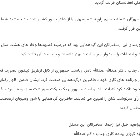
ی افغانستان قرائت گردید.
و مهرگان شعله خضری پارچه شعرمیهنی را از شاعر نامور کشور زنده یاد جمشید شعله
 قرار گرفت.
ربندی نیز ازسخنرانان این گردهمایی بود که درزمینه کمبودها وخلا های هشت سال
انتخابات را امیدواری برای آینده بهتر دانسته و براهمیت آن تاکید کرد.
 جناب داکتر عبدالله عبدالله نامزد ریاست جمهوری از کابل ازطریق تیلفون بصورت ف
 وبرنامه های کاری خود باحاضرین درگردهمایی صحبت کرد. ایشان ضمن اظهار رضایت
ی خود تاکید کرد که انتخابات ریاست جمهوری یک حرکت سرنوشت ساز بوده ومردم اف
رأی سرنوشت شان را تعیین می نمایند. حاضرین گردهمایی با شور وهیجان ازصحبت ه
تقبال کردند.
براهیم خیل نیز ازجمله سخنرانان این محفل
ه گیهای برنامه کاری جناب داکتر عبدالله