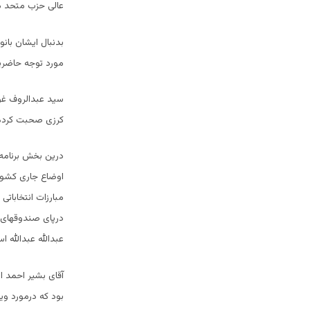
عالی حزب متحد مل
بدنبال ایشان بان
مورد توجه حاضرین
سید عبدالروف غو
کرزی صحبت کرده و 
درین بخش برنامه،
اوضاع جاری کشور
مبارزات انتخابات
درپای صندوقهای 
عبدالله عبدالله اس
آقای بشیر احمد ا
بود که درمورد ویژ