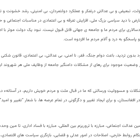
لت، تبعیض و بی عدالتی درتفکر و عملکرد دولتمردان، بی امنیتی، رشد خشونت و ترو
ض با دید سیاسی بزرگ ملی، افزایش تفرقه و بی اعتمادی در مناسبات اجتماعی و 
الاری برای مردم ما و جامعه ی جهانی قابل قبول نیست. نبود یک دولت موثر با اد
 پاسخگو به درد و آلام مردم ما افزدوه است.
بدون تردید، باعث دوام جنگ، فقر، نا امنی، بی عدالتی، بی اعتمادی، قانون شکنی
ر وضعیت موجود برای رهای از مشکلات دامنگیر جامعه از وظایف ملی هر شهروند ای
کلات و مسوولیت ورسالتی که ما در قبال ملت و مردم خویش داریم، در آستانهء دو
فغانستان، و برای ایجاد تغییر و دگرگونی در تمام عرصه ها، با شعار “تغییر و امید” 
مین عدالت اجتماعی، مبارزه با تروریزم بین المللی، مبارزه با فساد اداری، تا مین وحدت
کام روابط خارجی، اصلاحات در امور عدلی و قضایی، بازنگری سیاست های اقتصادی،