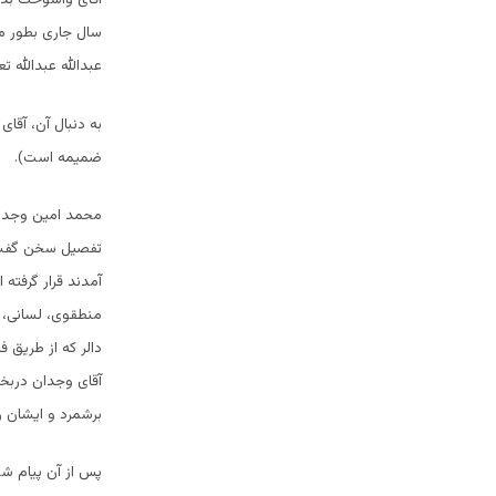
سال جاری بطور م
عبدالله عبدالله ت
به دنبال آن، آقا
ضمیمه است).
محمد امین وجدان 
تفصیل سخن گفت. و
آمدند قرار گرفته
منطقوی، لسانی، م
دالر که از طریق 
آقای وجدان دربخش
برشمرد و ایشان 
پس از آن پیام ش