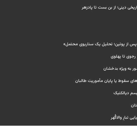
ریخی دینی؛ از بن بست تا پادزهر
 پس از پوتین؛ تحلیل یک سناریوی محتمل»
 رجوی تا پهلوی
ور به ویژه بدخشان
ای سقوط یا پایان مأموریت طالبان
یسم دیالکتیک
تان
ی تبارِ والاگُهر