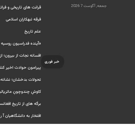
جمعه, آگوست 7 2026
قرائت های تاریخی و فراتا
فرقه تبهکاران اسلامی
علم تاریخ
«آینده فدراسیون روسیه
افسانه نجات از بیرون؛ از
خبر فوری
پیرامون حوادث اخیر کش
تحولات بدخشان؛ نشانه‌ه
کاوشِ چندو‌چونِ ماتریال
برگه های از تاریخ افغانس
افتخار به دانشگاهیان آ ریای