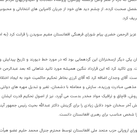
فصل صحبت کرده، از چشم دید های خود از جریان کامپاین های انتخاباتی و محبوبی
عریف کرد.
ی عزیز الرحمن خضری ییام شورای فرهنگی افغانستان مقیم سویدن را قرائت کرد (به اد
یکی دیگر ازسخنرانان این گردهمایی بود که در مورد خط دیورند و تاریخ پیدایش 
ی تاکید کرد که این قرارداد ننگین همیشه مورد تائید شاهانی که بعد عبدالرحن خ
 است. آقای وجدان اضافه کرد که آقای کرزی بخاطر تحکیم حاکمیت خود به ایجاد اختلاف
ذهبی مبادرت ورزیده، سازش و معامله با دشمنان، تغیر و تبدیل مهره های دولتی،
فروش، قاچاق و ترافیک مواد مخدر بدست می آورد، نیز از اصول تحکیم قدرت ایشان 
 آخر سخنان خود دلایل زیادی را برای گزینش داکتر عبدالله بحیث رئیس جمهور آیند
را شخص مناسب برای رهبری افغانستان دانست.
ورای اروپائی حزب متحد ملی افغانستان توسط محترم جنرال محمد حلیم عضو هیأت ا