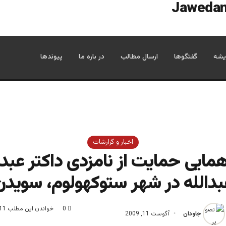
یشه
گفتگوها
ارسال مطالب
در باره ما
پیوندها
اخبار و گزارشات
مایی حمایت از نامزدی داکتر عبدا
بدالله در شهر ستوکهولوم، سویدن
0
خواندن این مطلب 11 دقیقه زمان میبرد
جاودان
آگوست 11, 2009