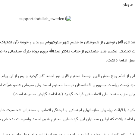
دادی قابل توجهی از هموطنان ما مقیم شهر ستوکهولم سویدن و حومه نآن اشتراک ور
ات تخنیکی عکس های متعددی از جناب داکتر عبدالله بروی پرده بزرگ سینمائی به 
حفل ادامه داشت.
اتی از کلام روح بخش الهی توسط محترم قاری نور احمد آغاز گردید و پس از آن پیام 
 نامزد پُست ریاست جمهوری افغانستان توسط محترم احمد ولی سیغانی عضو هیأت اج
پائی حزب متحد ملی افغانستان قرائت گردید (به ادامه گزارش ضمیمه است).
کوه با قرائت پیامهای سازمانهای اجتماعی و فرهنگی افغانها و سخنرانی شخصیت ها
 ادامه یافت که اولین سخنران این گردهمایی محترم شبیر احمد واسوخت بدخشی بو
ی که تازه از سفر وطن برگشته پیرامون پروسهء انتخابات و امیدواریهای مردم نسب