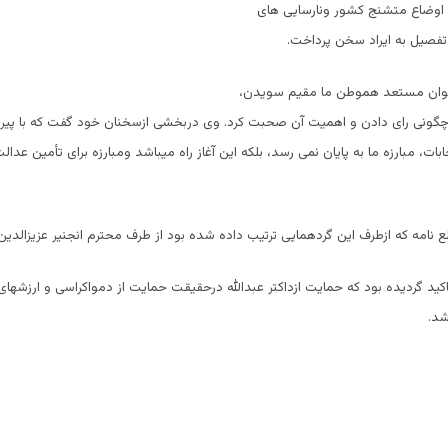
اوضاع متشنج کشور ونارسایی های
فصیل به ایراد سخن پرداخت.
جوان مستعد هموطن ما مقیم سویدن،
چگونی رای دادن و اهمیت آن صحبت کرد. وی دربخشی ازسخنان خود گفت که با پیروز
خابات، مبارزه ما به پایان نمی رسد، بلکه این آغاز راه میباشد ومبارزه برای تأمین عدال
 نامه که ازطرف این گردهمایی ترتیب داده شده بود از طرف محترم انجنیر عزیزالدین 
اکید گردیده بود که حمایت ازداکتر عبدالله درحقیقت حمایت از دمواکراسی و ارزشهای
شد.