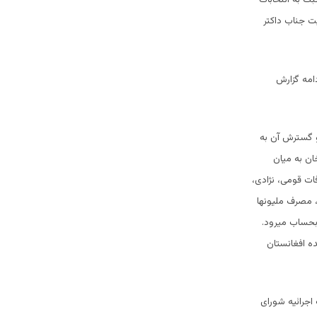
ت جناب داکتر
امه گزارش
و گسترش آن به
ان به میان
ات قومی، نژادی،
 مصرف ملیونها
بحساب میرود.
ه افغانستان
جرائیه شورای