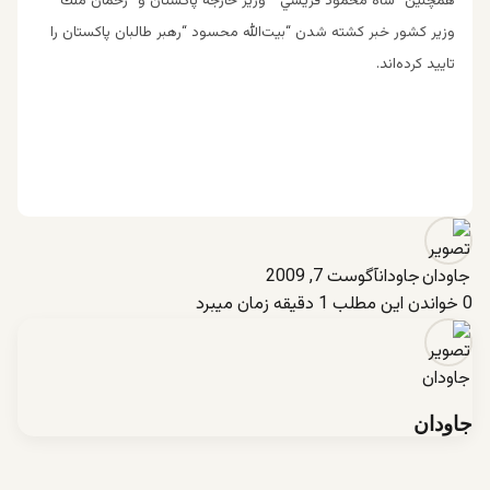
همچنين “شاه محمود قريشي ” وزير خارجه پاكستان و “رحمان ملك ”
وزير كشور خبر كشته شدن “بيت‌الله محسود “رهبر طالبان پاكستان را
تاييد كرده‌اند.
جاودان
آگوست 7, 2009
0
خواندن این مطلب 1 دقیقه زمان میبرد
جاودان