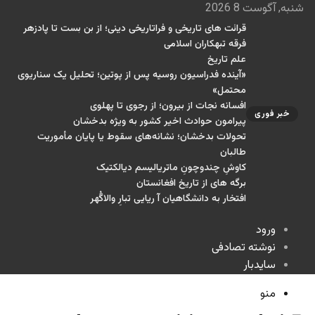
شنبه, آگوست 8 2026
قرائت های تاریخی و فراتاریخی دینی؛ از بن بست تا پادزهر
فرقه تبهکاران اسلامی
علم تاریخ
«آینده فدراسیون روسیه پس از پوتین؛ تحلیل یک سناریوی
محتمل»
افسانه نجات از بیرون؛ از رجوی تا پهلوی
خبر فوری
پیرامون حوادث اخیر کشور به ویژه بدخشان
تحولات بدخشان؛ نشانه‌های سقوط یا پایان مأموریت
طالبان
کاوشِ چندو‌چونِ ماتریالیسم دیالکتیک
برگه های از تاریخ افغانستان
افتخار به دانشگاهیان آ ریایی تبارِ والاگُهر
ورود
نوشته تصادفی
سایدبار
منو