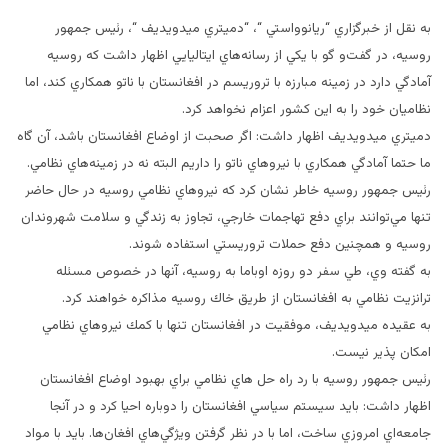
به نقل از خبرگزاري “ريانوواستي “، “دميتري ميدويديف “، رئيس جمهور
روسيه، در گفت‌و گو با يكي از رسانه‌هاي ايتاليايي اظهار داشت كه روسيه
آمادگي دارد در زمينه مبارزه با تروريسم در افغانستان با ناتو همكاري كند، اما
نظاميان خود را به اين كشور اعزام نخواهد كرد.
دميتري ميدويديف اظهار داشت: اگر صحبت از اوضاع افغانستان باشد، آن گاه
ما حتما آمادگي همكاري با نيروهاي ناتو را داريم البته نه در زمينه‌هاي نظامي.
رئيس جمهور روسيه خاطر نشان كرد كه نيروهاي نظامي روسيه در حال حاضر
تنها مي‌توانند براي دفع تهاجمات خارجي، تجاوز به زندگي و سلامت شهروندان
روسيه و همچنين دفع حملات تروريستي استفاده شوند.
به گفته وي، طي سفر دو روزه اوباما به روسيه، آنها در خصوص مسئله
ترانزيت نظامي به افغانستان از طريق خاك روسيه مذاكره خواهند كرد.
به عقيده ميدويديف، موفقيت در افغانستان تنها با كمك نيروهاي نظامي
امكان پذير نيست.
رئيس جمهور روسيه با رد راه حل هاي نظامي براي بهبود اوضاع افغانستان
اظهار داشت: بايد سيستم سياسي افغانستان را دوباره احيا كرد و در آنجا
جامعه‌اي امروزي ساخت، اما با در نظر گرفتن ويژگي‌هاي افغان‌ها. بايد با مواد