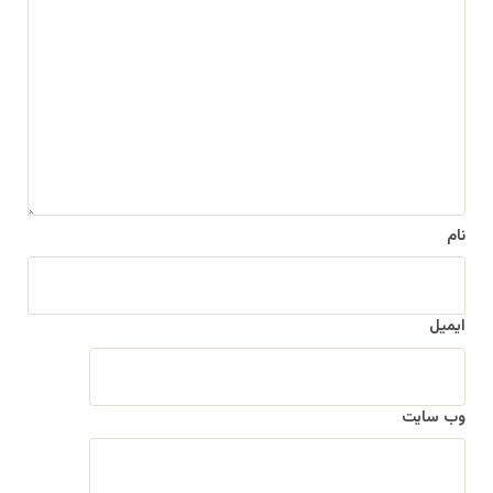
د
گ
ا
ه
*
نام
ایمیل
وب‌ سایت