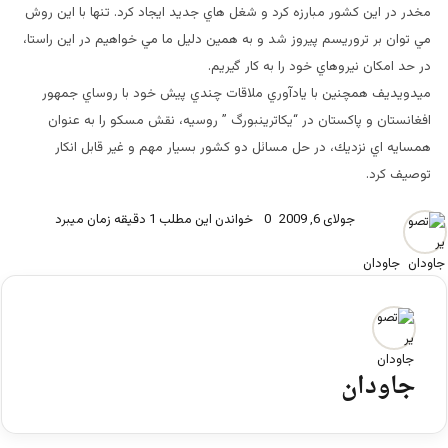
مخدر در اين كشور مبارزه كرد و شغل هاي جديد ايجاد كرد. تنها با اين روش
مي توان بر تروريسم پيروز شد و به همين دليل ما مي خواهيم در اين راستا،
در حد امكان نيروهاي خود را به كار گيريم.
ميدويديف همچنين با يادآوري ملاقات چندي پيش خود با روساي جمهور
افغانستان و پاكستان در “يكاترينبورگ ” روسيه، نقش مسكو را به عنوان
همسايه اي نزديك، در حل مسائل دو كشور بسيار مهم و غير قابل انكار
توصيف كرد.
جولای 6, 2009
0
خواندن این مطلب 1 دقیقه زمان میبرد
جاودان
جاودان