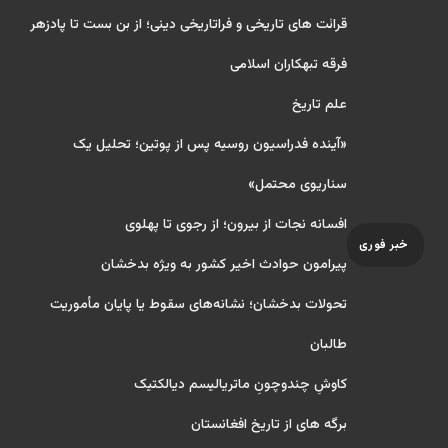
قرائت های تاریخی و فراتاریخی دینی؛ از بن بست تا پادزهر
فرقه تبهکاران اسلامی
علم تاریخ
«آینده فدراسیون روسیه پس از پوتین؛ تحلیل یک
سناریوی محتمل»
افسانه نجات از بیرون؛ از رجوی تا پهلوی
خبر فوری
پیرامون حوادث اخیر کشور به ویژه بدخشان
تحولات بدخشان؛ نشانه‌های سقوط یا پایان مأموریت
طالبان
کاوشِ چندو‌چونِ ماتریالیسم دیالکتیک
برگه های از تاریخ افغانستان