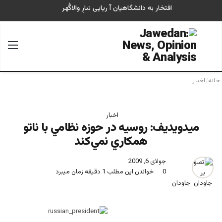
افتخار به دانشگاهیان آ ریایی تبارِ والاگُهر
جستجو برای
منو
خانه
/
اخبار
اخبار
ميدويديف: روسيه در حوزه نظامي با ناتو
همكاري نمي‌كند
جولای 6, 2009
0
خواندن این مطلب 1 دقیقه زمان میبرد
جاودان