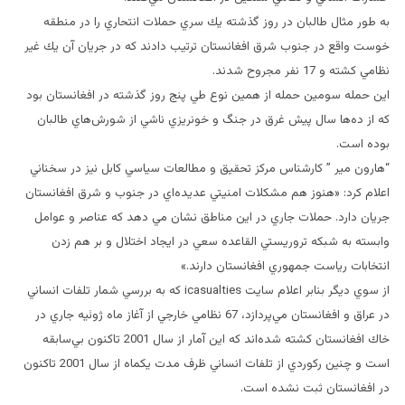
به طور مثال طالبان در روز گذشته يك سري حملات انتحاري را در منطقه
خوست واقع در جنوب شرق افغانستان ترتيب دادند كه در جريان آن يك غير
نظامي كشته و 17 نفر مجروح شدند.
اين حمله سومين حمله از همين نوع طي پنج روز گذشته در افغانستان بود
كه از ده‌ها سال پيش غرق در جنگ و خونريزي ناشي از شورش‌هاي طالبان
بوده است.
“هارون مير ” كارشناس مركز تحقيق و مطالعات سياسي كابل نيز در سخناني
اعلام كرد: «هنوز هم مشكلات امنيتي عديده‌اي در جنوب و شرق افغانستان
جريان دارد. حملات جاري در اين مناطق نشان مي دهد كه عناصر و عوامل
وابسته به شبكه تروريستي القاعده سعي در ايجاد اختلال و بر هم زدن
انتخابات رياست جمهوري افغانستان دارند.»
از سوي ديگر بنابر اعلام سايت icasualties كه به بررسي شمار تلفات انساني
در عراق و افغانستان مي‌پردازد، 67 نظامي خارجي از آغاز ماه ژوئيه جاري در
خاك افغانستان كشته شده‌اند كه اين آمار از سال 2001 تاكنون بي‌سابقه
است و چنين ركوردي از تلفات انساني ظرف مدت يكماه از سال 2001 تاكنون
در افغانستان ثبت نشده است.