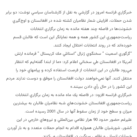
خبرگزاري فرانسه امروز در گزارشي به نقل از كارشناسان سياسي نوشت: دو برابر
شدن حملات، افزايش شمار نظاميان كشته شده در افغانستان و اوج‌گيري
خشونت‌ها در فاصله چند هفته مانده به زمان برگزاري انتخابات
رياست‌جمهوري اين كشور همه و همه نمايانگر اين است كه طالبان قسم
خورده‌اند كه در روند انتخابات اختلال ايجاد كنند.
“گرگوري اسميت ” سخنگوي ژنرال “استانلي مك كريستال ” فرمانده ارتش
آمريكا در افغانستان طي سخناني اعلام كرد: «ما از ابتدا گفته‌ايم كه انتظار
مي‌رود طالبان در اين انتخابات از فرصت استفاده كرده و پيامهاي خود را
منتقل كنند. آنها نمي‌خواهند دولت افغانستان را موفق و دوست ندارند مردم
اين كشور را در حال رأي دادن ببينند.»
خبرگزاري فرانسه افزود: در فاصله يك ماه مانده به زمان برگزاري انتخابات
رياست‌جمهوري افغانستان خشونت‌هاي شبه نظاميان طالبان به بيشترين
ميزان و سطح خود از زمان سقوط آنها در سال 2001 رسيده است.
عليرغم حضور حدود 90 هزار نظامي بين‌المللي و نيروهاي خارجي در اين
كشور، شورشيان طالبان همواره اقدام به انجام حملات متعدد و به بار آوردن
خسارات انساني و نظامي سنگين در افغانستان مي‌كنند.