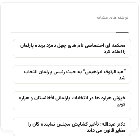
نوشته های مشابه
محکمه ای اختصاصی نام های چهل نامزد برنده پارلمان
را اعلام کرد
“عبدالرئوف ابراهیمی” به حیث رئیس پارلمان انتخاب
شد
خیزش ھزاره ھا در انتخابات پارلمانی افغانستان و ھزاره
فوبیا
دکتر عبدالله: تأخیر گشایش مجلس نماینده گان را
مغایر قانون می داند