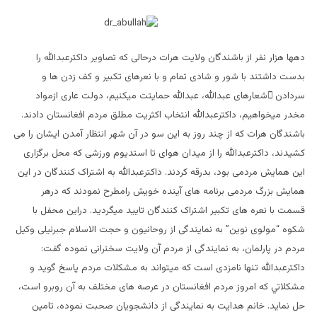
دهها هزار نفر از باشندگان ولایت هرات درحالی که تصاویر داکترعبدالله را
بدست داشتند با شور و شادی تمام و با نعرهای تکبیر و کف زدن ها و
سردادن ُشعارهای عبدالله، عبدالله حمایتت میکنیم، دولت عاری ازمواد
مخدر میخواهیم، داکترعبدالله انتخاب اکثریت مطلق مردم افغانستان دادند.
باشندگان هرات که از چند روز به این سو در آن شهر انتظار آمدن ایشان را می
کشیدند، داکترعبدالله را از میدان هوای تا استدیوم ورزشی که محل برگزاری
این همایش مردمی بود، بدرقه کردند. داکترعبدالله به اشتراک کنندگان در این
همایش بزرگ مردمی برنامه های آینده خویش رامطرح نمودند که درهر
قسمت با نعره های تکبیر اشتراک کنندگان تایید میگردید. دراین محفل با
شکوه “مولوی نوین” به نمایندگی از روحانیون و حجت الاسلام جبرئیلی وکیل
مردم در پارلمان، به نمایندگی از مردم آن ولایت سخنرانی نموده گفت:
داکترعبدالله تنها نامزدی است که میتواند به مشکلات مردم پاسخ گوید و
مشکلاتي که امروز مردم افغانستان در عرصه های مختلف به آن روبرو است،
حل نماید. خانم هدایت به نمایندگی از دانشجویان صحبت نموده، تامین