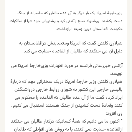
وزیرخارجۀ امریکا یک بار دیگر به آن عده طالبان که حاضراند از جنگ
دست بکشند، پیشنهاد صلح وآشتی کرد و پشتیبانی خود شرا از مذاکرات
حکومت افغانستان درین زمینه ابرازداشت.
هیلاری کلنتن گفت که امریکا ومتحدینش درافغانستان به
دلیل آن می جنگند که طالبان از القاعده حمایت می کند.
آژانس خبررسانی فرانسه در مورد اظهارات وزیرخارجۀ امریکا می
نویسد:
هیلاری کلنتن وزیر خارجۀ امریکا دریک سخنرانی مهم که دربارۀ
پالیسی خارجی این کشور به شورای روابط خارجی درواشنگتن
ایراد کرد ، گفت ما از آن عده طالبان که القاعده را محکوم می
کنند وآمادۀ دست کشیدن از جنگ هستند استقبال می کنیم .
وی افزود:
” اکنون ما می دانیم که همۀ کسانیکه درکنار طالبان می جنگند
ازالقاعده حمایت نمی کنند، یا به روش های افراطی که طالبان