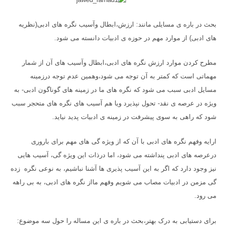
بحث در باره ی مسایلی مانند: ارزش،ابطال وآسیب نگره های ادبی(نظریه
های ادبی) از موارد مهم در حوزه ی ادبیات دانسته می شود.
مطرح کردن موارد ارزش نگره های ادبی،ابطال وآسیب های آن از شمار
مهماتی است که کمتر به آن توجه می شود،وهمین عدم توجه درزمینه
مسایل ادبی سبب می شود که نگره های ما در زمینه های گوناگون ادبی- به
ویژه در عرصه ی نقد- تحول نپذیرد ویا هم آسیب های نگره های متحجر سبب
شود که راهی به سوی پیشرفت در زمینه ی ادبیات پدید نیاید.
ارایه وفهم نگره های ادبی با آن که از ویژه گی های مهم برای باروری
درعرصه های ادبی پنداشته می شود، اما درذات این ویژه گی، آسیب هایی
نیز وجود دارد که اگر به این آسیب پذیری ها آشنا نباشیم، به نوعی نگره زده
گی مزمن در ادبیات مصاب می شویم وفهم مااز نگره های ادبی، به بی راهه
می رود.
برای دستیابی به درک بهتر،بحث در باره ی این مساله را حول سه موضوع: