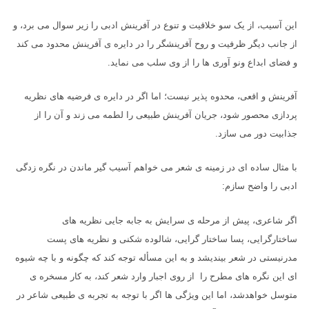
این آسیب، از یک سو خلاقیت و تنوع در آفرینش ادبی را زیر سوال می برد، و
از جانب دیگر ظرفیت و روح آفرینشگر را در دایره ی آفرینش محدود می کند
و فضای ابداع ونو آوری ها را از وی سلب می نماید.
آفرینش و اقعی، محدوه پذیر نیست؛ اما اگر در دایره ی فرضیه های نظریه
پردازی محصور شود، جریان آفرینش طبیعی را لطمه می زند و آن را از
جذابیت دور می سازد.
با مثال ساده ای در زمینه ی شعر می خواهم آسیب گیر ماندن در نگره زدگی
ادبی را واضح سازم:
اگر شاعری، پیش از مرحله ی سرایش به جابه جایی نظریه های
ساختارگرایی، پسا ساختار گرایی، شالوده شکنی و نظریه های پست
مدرنیستی در شعر بیندیشد و به این مسأله توجه کند که چگونه و با چه شیوه
ای این نگره های مطرح را از روی اجبار وارد شعر کند، به کار مسخره ی
متوسل خواهدشد، اما این ویژگی ها اگر با توجه به تجربه ی طبیعی شاعر در