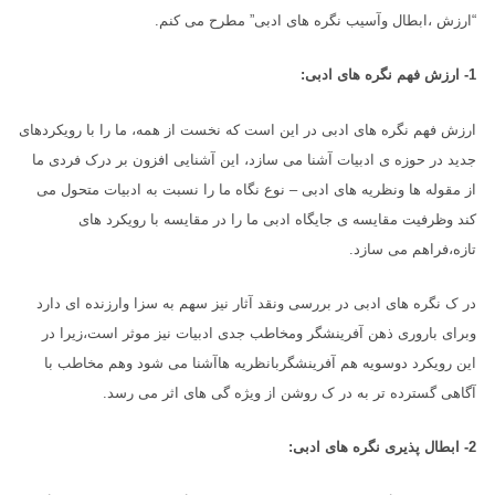
“ارزش ،ابطال وآسیب نگره های ادبی” مطرح می کنم.
1-
ارزش فهم نگره های ادبی:
ارزش فهم نگره های ادبی در این است که نخست از همه، ما را با رویکردهای
جدید در حوزه ی ادبیات آشنا می سازد، این آشنایی افزون بر درک فردی ما
از مقوله ها ونظریه های ادبی – نوع نگاه ما را نسبت به ادبیات متحول می
کند وظرفیت مقایسه ی جایگاه ادبی ما را در مقایسه با رویکرد های
تازه،فراهم می سازد.
در ک نگره های ادبی در بررسی ونقد آثار نیز سهم به سزا وارزنده ای دارد
وبرای باروری ذهن آفرینشگر ومخاطب جدی ادبیات نیز موثر است،زیرا در
این رویکرد دوسویه هم آفرینشگربانظریه هاآشنا می شود وهم مخاطب با
آگاهی گسترده تر به در ک روشن از ویژه گی های اثر می رسد.
2- ابطال پذیری نگره های ادبی: