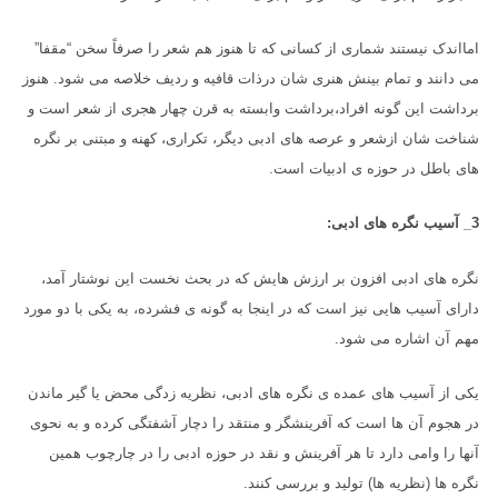
امااندک نیستند شماری از کسانی که تا هنوز هم شعر را صرفاً سخن “مقفا”
می دانند و تمام بینش هنری شان درذات قافیه و ردیف خلاصه می شود. هنوز
برداشت این گونه افراد،برداشت وابسته به قرن چهار هجری از شعر است و
شناخت شان ازشعر و عرصه های ادبی دیگر، تکراری، کهنه و مبتنی بر نگره
های باطل در حوزه ی ادبیات است.
3_ آسیب نگره های ادبی:
نگره های ادبی افزون بر ارزش هایش که در بحث نخست این نوشتار آمد،
دارای آسیب هایی نیز است که در اینجا به گونه ی فشرده، به یکی با دو مورد
مهم آن اشاره می شود.
یکی از آسیب های عمده ی نگره های ادبی، نظریه زدگی محض یا گیر ماندن
در هجوم آن ها است که آفرینشگر و منتقد را دچار آشفتگی کرده و به نحوی
آنها را وامی دارد تا هر آفرینش و نقد در حوزه ادبی را در چارچوب همین
نگره ها (نظریه ها) تولید و بررسی کنند.