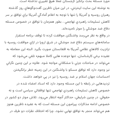
مورد مسئله بحث برانگيز گرجستان عملا هيچ تغييري نداشته است.
به نوشته اين سايت اينترنتي، در اين ميان ناظرين گفت‌وگوهاي روز گذشته
رهبران روسيه و آمريكا را تنها با توجه به اعلام آمادگي آمريكا براي توافق بر سر
كاهش تسليحات راهبردي تهاجمي ، بطور همزمان با توافق در خصوص مسئله
دفاع ضد موشكي را موثر ناميده‌اند.
در واقع به نظر مي‌رسد واشنگتن موافقت كرده تا توقف برنامه استقرار
سامانه‌هاي سيستم دفاع ضد موشكي در شرق اروپا در ازاي موافقت روسيه با
ترانزيت كالاهاي نظامي آمريكا به افغانستان صورت بگيرد. البته اين معامله به
عقيده برخي كارشناسان، تنها «وعده هايي كاملا مبهم» تلقي مي‌شود كه
مي‌تواند در مباحثات جزئي با مشكلاتي مواجه شود. علاوه بر اين چنين نگراني
نيز وجود دارد كه توافق مسكو با واشنگتن در اين زمينه خطر برانگيختن
احساسات جهان اسلام بر ضد روسيه را نيز در پي خواهد داشت.
ترديدهايي در رابطه با اين مسئله وجود دارد كه اسناد امضاء شده در
خصوص كاهش تسليحات راهبردي تهاجمي تنها توافقاتي سياسي است و نه
حقوقي. در چنين شرايطي، حداكثر آنچه انتظار مي‌رود، تلاش موثر دو كشور در
خصوص ادامه مذاكرات پيرامون اين مسئله است كه به عقيده ناظرين هنوز
هم مي‌تواند منجر به توافق نهايي نشود، چرا كه اختلاف نظرات دو طرف در