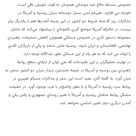
خصوص مسئله دفاع ضد موشكي همچنان به قوت خويش باقي است.
«اوترا» مي افزايد، عليرغم لحن بسيار دوستانه سران روسيه و آمريكا در
مذاكرات روز گذشته شروط دو كشور در اين زمينه آنقدرها هم با يكديگر برابر
نيست. در حاليكه آمريكا موضع گيري بالقوه‌اي را پيشنهاد مي‌كند كه شامل
مجموعه دستور كاري در خصوص مسائلي همچون كاهش تسليحات راهبردي
تهاجمي، افغانستان و ايران شود، روسيه نقش متحد و يكي از بازيگران كلدي
را ايفاء مي كند كه به هر يك از اين مسائل بطور جداگانه توجه دارد.
در نهايت تحليلگران بر اين عقيده‌اند كه نمي توان از ارتقاي سطح روابط
راهبردي بين روسيه و آمريكا در نتيجه نخستين ديدار سران دو كشور سخن به
ميان آورد. به گفته آنان، بعيد است اين سفر و مذاكرات مسكو تغييري در
روابط سرد روسيه با آمريكا و يا بطور واضح‌تر با غرب بوجود آورد. در حقيقت
مشكل روابط متقابل روسيه و آمريكا با تغيير روساي جمهوري و رفتن يكي و
آمدن ديگري دچار تغيير اساسي نخواهد شد.