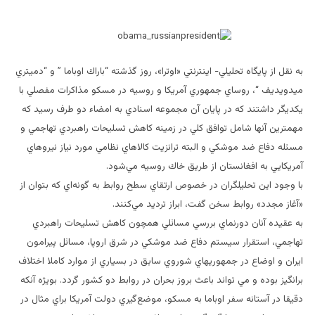
به نقل از پايگاه تحليلي- اينترنتي «اوترا»، روز گذشته “باراك اوباما ” و “دميتري
ميدويديف “، روساي جمهوري آمريكا و روسيه در مسكو مذاكرات مفصلي با
يكديگر داشتند كه در پايان آن مجموعه اسنادي به امضاء دو طرف رسيد كه
مهمترين آنها شامل توافق كلي در زمينه كاهش تسليحات راهبردي تهاجمي و
مسئله دفاع ضد موشكي و البته ترانزيت كالاهاي نظامي مورد نياز نيروهاي
آمريكايي به افغانستان از طريق خاك روسيه مي‌شود.
با وجود اين تحليلگران در خصوص ارتقاي سطح روابط به گونه‌اي كه بتوان از
«آغاز مجدد» روابط سخن گفت، ابراز ترديد مي‌كنند.
به عقيده آنان دورنماي بررسي مسائلي همچون كاهش تسليحات راهبردي
تهاجمي، استقرار سيستم دفاع ضد موشكي در شرق اروپا، مسائل پيرامون
ايران و اوضاع در جمهوريهاي شوروي سابق در بسياري از موارد كاملا اختلاف
برانگيز بوده و مي تواند باعث بروز بحران در روابط دو كشور گردد. بويژه آنكه
دقيقا در آستانه سفر اوباما به مسكو، موضع‌گيري دولت آمريكا براي مثال در