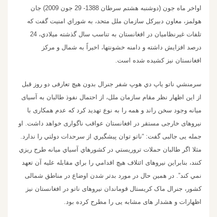
اواخر ماه جون (دوشنبه هشتم سرطان 1388- 29 جون 2009) جان
هولمز، معاون دبيرکل سازمان ملل متحد، به شوراي امنيت گفت که
تلفات غيرنظاميان در افغانستان به تناسب سال گذشته ميلادي، 24
درصد افزايش داشته و دامنه خشونتها، اخيراً به شمال و مرکز
افغانستان نيز کشيده شده است.
سرمنشي ناتو ياپ دي هوپ شفر جنرال بدون هیچ تعارفی دو روز قبل
از این اظهار نظر مقام سازمان ملل، از احتمال نفوذ طالبان به آسیای
میانه وجود سخن راند و همه را به نوع تهدید کرد که عدم همکاری با
نیروهای خارجی مستقر در افغانستان عواقب ناگواری خواهد داشت. او
جمله یی جالبی گفت: “ناتو توان پيشگيري از سرحدات دولتي را ندارد.
مثلا اگر طالبان حملات تروريستي در کشورهاي آسياي ميانه طرح ريزي
کنند، بنابراين نیروهای ائتلاف هيچ اقدامي را براي مقابله عليه آن تعهد
نمي کند”. در همین حال در مورد بدتر شدن اوضاع در مناطق شمالی
کشور، جنرال ماک کريستال قوماندان نیروهای ناتو در افغانستان نیز
اظهارات و هشدار های مشابه یی را مطرح کرده بود.