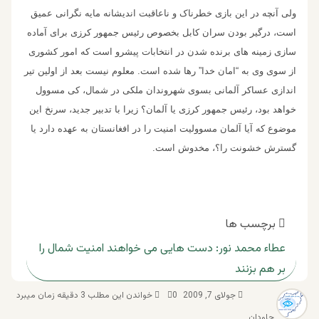
ولی آنچه در این بازی خطرناک و ناعاقبت اندیشانه مایه نگرانی عمیق
است، درگیر بودن سران کابل بخصوص رئیس جمهور کرزی برای آماده
سازی زمینه های برنده شدن در انتخابات پیشرو است که امور کشوری
از سوی وی به “امان خدا” رها شده است. معلوم نیست بعد از اولین تیر
اندازی عساکر آلمانی بسوی شهروندان ملکی در شمال، کی مسوول
خواهد بود، رئیس جمهور کرزی یا آلمان؟ زیرا با تدبیر جدید، سرنخ این
موضوع که آیا آلمان مسوولیت امنیت را در افغانستان به عهده دارد یا
گسترش خشونت را؟، مخدوش است.
برچسب ها
عطاء محمد نور: دست هایی می خواهند امنیت شمال را
بر هم بزنند
جولای 7, 2009
0
خواندن این مطلب 3 دقیقه زمان میبرد
جاودان