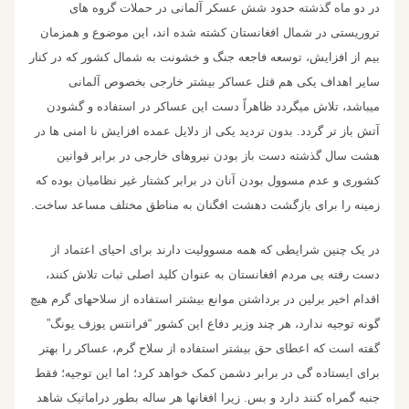
در دو ماه گذشته حدود شش عسکر آلمانی در حملات گروه های
تروریستی در شمال افغانستان کشته شده اند، این موضوع و همزمان
بیم از افزایش، توسعه فاجعه جنگ و خشونت به شمال کشور که در کنار
سایر اهداف یکی هم قتل عساکر بیشتر خارجی بخصوص آلمانی
میباشد، تلاش میگردد ظاهراً دست این عساکر در استفاده و گشودن
آتش باز تر گردد. بدون تردید یکی از دلایل عمده افزایش نا امنی ها در
هشت سال گذشته دست باز بودن نیروهای خارجی در برابر قوانین
کشوری و عدم مسوول بودن آنان در برابر کشتار غیر نظامیان بوده که
زمینه را برای بازگشت دهشت افگنان به مناطق مختلف مساعد ساخت.
در یک چنین شرایطی که همه مسوولیت دارند برای احیای اعتماد از
دست رفته یی مردم افغانستان به عنوان کلید اصلی ثبات تلاش کنند،
اقدام اخیر برلین در برداشتن موانع بیشتر استفاده از سلاحهای گرم هیچ
گونه توجیه ندارد، هر چند وزیر دفاع این کشور “فرانتس يوزف يونگ”
گفته است که اعطای حق بیشتر استفاده از سلاح گرم، عساکر را بهتر
برای ایستاده گی در برابر دشمن کمک خواهد کرد؛ اما این توجیه؛ فقط
جنبه گمراه کنند دارد و بس. زیرا افغانها هر ساله بطور دراماتیک شاهد