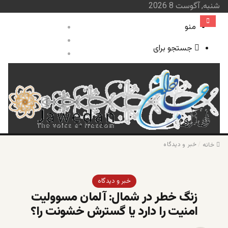
شنبه, آگوست 8 2026
منو
ورود
نوشته تصادفی
جستجو برای
سایدبار
صفحه نخست
خبر و 
س
/
خبر و دیدگاه
خانه
خبر و دیدگاه
زنگ خطر در شمال: آلمان مسوولیت
امنیت را دارد یا گسترش خشونت را؟