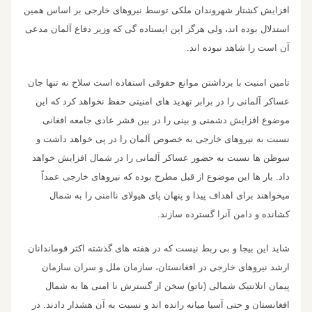
افزایش کشتار شهروندان ملکی توسط نیروهای خارجی بر اساس همین
استدلال بوده اند، ولی هرگز این ایستاده گی که وزیر دفاع آلمان مدعی
آن است را شاهد نبوده اند.
تامین امنیت با برداشتن موانع حقوقی استفاده است سلاح نه تنها جان
عساکر آلمانی را در برابر تهدید های امنیتی حفظ نخواهد کرد که این
موضوع افزایش دشمنی و بینی را در بین قشر عادی جامعه افغانی
نسبت به نیروهای خارجی به خصوص آلمان را در پی خواهد داشت و
سوظن ها نسبت به حضور عساکر آلمانی را در شمال افزایش خواهد
داد. بار ها این موضوع از قبل مطرح بوده که نیروهای خارجی عمداً
میخواهند برای اهداف پیدا و پنهان پای هیولای ناامنی را به شمال
کشانده و دامن آنرا گسترده سازند.
شاید این بیجا و بی ربط نیست که در هفته های گذشته اکثر قوماندانان
ارشد نیروهای خارجی در افغانستان، سازمان ملل و سران سازمان
پیمان اتلانتیک شمالی (ناتو) سخن از گسترش نا امنی ها به شمال
افغانستان و حتی آسیا میانه رانده اند و نسبت به آن هشدار دادند. در