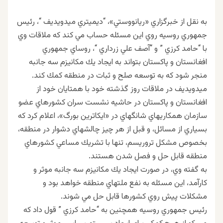
به نقل از خبرگزاري «ريانووستي»، “ديميتري ميدويديف “، رئيس
جمهوري روسيه روي اين مسئله حساب مي كند كه ملاقات وي
با “حامد كرزي ” و “آصف علي زرداري “، روساي جمهوري
افغانستان و پاكستان بتواند به ايجاد يك مكانيزم سه جانبه
منجر شود كه به توسعه صلح و ثبات در منطقه كمك كند.
ميدويديف در ملاقات روز گذشته خود با همتايان خود از
افغانستان و پاكستان در حاشيه نشست سران كشورهاي عضو
سازمان همكاريهاي شانگهاي در «ايكاترين بورگ»، اعلام كرد كه
بسياري از مسائل، و قبل از هر چيز چالشهاي دشوار در منطقه،
بخصوص مشكل تروريسم، تنها با تشريك مساعي كشورهاي
منطقه قابل حل و فصل شدن هستند.
به گفته وي، در صورت ايجاد يك مكانيزم سه جانبه موثر و
كارآمد، اين مسئله به نفع ملتهاي منطقه خواهد بود و
مشكلات پيش روي كشورها قابل حل مي شوند.
رئيس جمهوري روسيه همچنين به “حامد كرزي ” قول داد كه