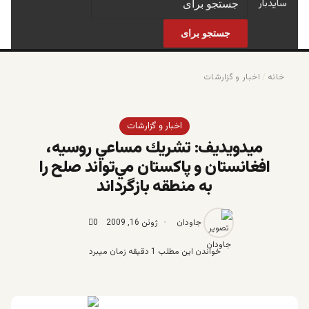
سایدبار
جستجو برای
خانه
/
اخبار و گزارشات
اخبار و گزارشات
ميدويديف: تشريك مساعي روسيه،
افغانستان و پاكستان مي‌تواند صلح را
به منطقه بازگرداند
جاودان
ژوئن 16, 2009
0
خواندن این مطلب 1 دقیقه زمان میبرد