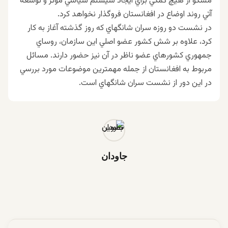
مسكو از هيچ كمكي براي ايجاد سيستم سياسي موثر و توسعه
آتي روند اوضاع در افغانستان فروگذار نخواهد كرد.
در نشست دو روزه سران شانگهاي كه روز گذشته آغاز به كار
كرد، علاوه بر شش كشور عضو اصلي اين سازمان، روساي
جمهوري كشورهاي عضو ناظر در آن نيز حضور دارند. مسائل
مربوط به افغانستان از جمله مهمترين موضوعات مورد بررسي
در اين دور از نشست سران شانگهاي است.
جاودان