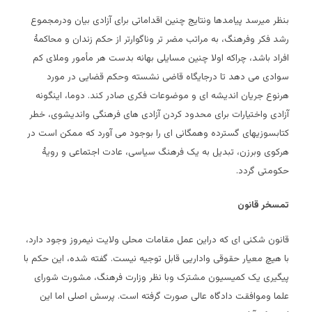
بنظر میرسد پیامدها ونتایج چنین اقداماتی برای آزادی بیان ودرمجموع
رشد فکر وفرهنگ، به مراتب مضر تر وناگوارتر از حکم زندان و محاکمۀ
افراد باشد، چراکه اولا چنین مسایلی بهانه بدست هر مأمور وملای کم
سوادی می دهد تا درجایگاه قاضی نشسته وحکم قضایی در مورد
هرنوع جریان اندیشه ای و موضوعات فکری صادر کند. دوما، اینگونه
آزادی واختیارات برای محدود کردن آزادی های فرهنگی واندیشوی، خطر
کتابسوزیهای گسترده وهمگانی ای را بوجود می آورد که ممکن است در
هرکوی وبرزن، تبدیل به یک فرهنگ سیاسی، عادت اجتماعی و رویۀ
حکومتی گردد.
تمسخر قانون
قانون شکنی ای که دراین عمل مقامات محلی ولایت نیمروز وجود دارد،
با هیچ معیار حقوقی واداریی قابل توجیه نیست. گفته شده، این حکم با
پیگیری یک کمیسیون مشترک وبا نظر وزارت فرهنگ، مشورت شورای
علما وموافقت دادگاه عالی صورت گرفته است. پرسش اصلی اما این