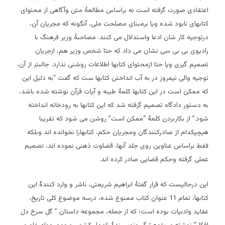
اعتقادی صورت گرفته است نه براساس مطالعۀ متن وآگاهی از محتوای
کتابهای نابود شده ویا برمبنای مصلحت ملی، آنگونه که مجریان آن،
درتوجیه کار شان ادعا واستدلال می کنند. مصاحبۀ وزیر فرهنگ با
رادیوی بی بی سی نشان می داد که حتا شخص وزیر هم، ازجریان
تصمیم گیری ویا حتا ازمحتوای کتابها اطلاعات روشنی ندارد. جالبتر از آن،
توجیه والی نیمروز در به آب انداختن کتابها ست که گفت “به دلیل این
که ممکن است در این کتابها کلمۀ طیبه و آیات قرآن نوشته شده باشد،
به دستور دادگاه تصمیم گرفته شد که این کتابها به رودخانه انداخته
شود.” از بکاربردن کلمۀ “ممکن است” روشن می شود که تقریبا
هیچپکدام از صادرکنندگان ومجریان حکم، کتابهارا نخوانده اند وبلکه
فقط براساس عناوین روی جلد آنها، قضاوت ذهنی نموده اند، تصمیم
عملی گرفته وحکم قضایی صادر کرده اند.
این درحالیست که قرار گفتۀ ابراهیم شریعتی، ناشر و وارد کنندۀ این
کتابها، تمام 11 عنوان کتاب ممنوع شده، درسه موضوع کلی تاریخ،
عقاید وادبیات بوده است؛ که از جمله، مجموعه داستان ” گل سرخ دل