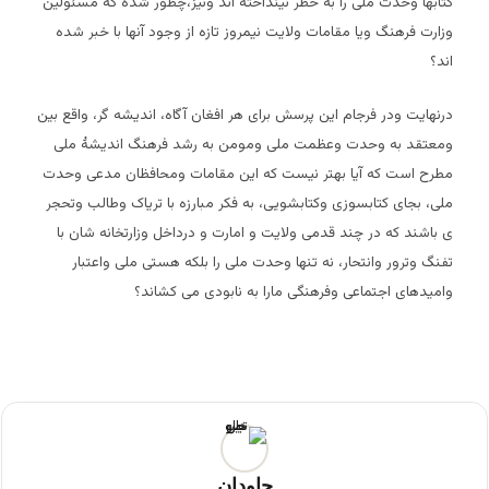
کتابها وحدت ملی را به خطر نینداخته اند ونیز،چطور شده که مسئولین
وزارت فرهنگ ویا مقامات ولایت نیمروز تازه از وجود آنها با خبر شده
اند؟
درنهایت ودر فرجام این پرسش برای هر افغان آگاه، اندیشه گر، واقع بین
ومعتقد به وحدت وعظمت ملی ومومن به رشد فرهنگ اندیشۀ ملی
مطرح است که آیا بهتر نیست که این مقامات ومحافظان مدعی وحدت
ملی، بجای کتابسوزی وکتابشویی، به فکر مبارزه با تریاک وطالب وتحجر
ی باشند که در چند قدمی ولایت و امارت و درداخل وزارتخانه شان با
تفنگ وترور وانتحار، نه تنها وحدت ملی را بلکه هستی ملی واعتبار
وامیدهای اجتماعی وفرهنگی مارا به نابودی می کشاند؟
جاودان