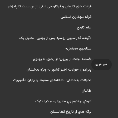
قرائت های تاریخی و فراتاریخی دینی؛ از بن بست تا پادزهر
فرقه تبهکاران اسلامی
علم تاریخ
«آینده فدراسیون روسیه پس از پوتین؛ تحلیل یک
سناریوی محتمل»
افسانه نجات از بیرون؛ از رجوی تا پهلوی
خبر فوری
پیرامون حوادث اخیر کشور به ویژه بدخشان
تحولات بدخشان؛ نشانه‌های سقوط یا پایان مأموریت
طالبان
کاوشِ چندو‌چونِ ماتریالیسم دیالکتیک
برگه های از تاریخ افغانستان