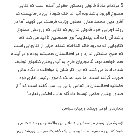
5.درکدام مادۀ قانونی ودستور حقوقی آمده است که کتابی
ممنوع الورود باشد وبه آب انداخته شود؟ این درحالیست که
آقای دین محمد مبارز، معاون وزارت فرهنک می گوید: “ما در
روند اجرایی خود قانونی نداریم که کتابی که ورودش ممنوع
باشد آن را به آب بیندازیم.” وی همچنین تأکید می کند که:
کتابهایی که به رودخانه انداخته شدند جزئی از کتابهایی است
که هیچ مشکلی ندارد و در افغانستان همیشه بوده و در آینده
هم خواهد بود. 6.مجریان طرحٍ به آب ریختن کتابهای توقیف
شده، ادعا می کنند که این کار شان با موافقت دادگاه عالی
صورت گرفته است، اما عبدالمالک کاموی، رئیس اداری قوه
قضائیه افغانستان در تماس با بی بی سی گفته است که ” از
صدور چنین حکمی توسط دادگاه عالی، اطلاعی ندارد.”
پندارهای قومی وپیشداوریهای سیاسی
ازنحوۀ بیان ونوع موضعگیری عاملان این واقعه چنین برداشت می
شود که این تصمیم اساسا برمبنای یک ذهنیت سیاسی وپیشداوری