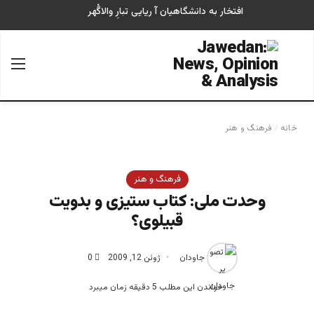
افتخار به دانشگاهیان آ ریایی تبارِ والاگُهر
جستجو برای
منو
خانه
/
فرهنگ و هنر
فرهنگ و هنر
وحدت ملی: کتاب ستیزی و بدویت
قبیلوی؟
جاودان
ژوئن 12, 2009
0
خواندن این مطلب 5 دقیقه زمان میبرد