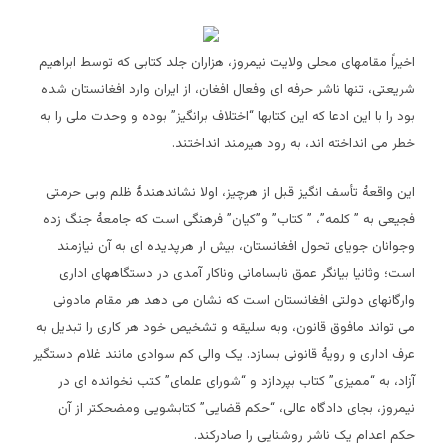
اخیراً مقامهای محلی ولایت نیمروز، هزاران جلد کتابی که توسط ابراهیم
شریعتی، تنها ناشر حرفه ای وفعال افغان، از ایران وارد افغانستان شده
بود را با این ادعا که این کتابها “اختلاف برانگیز” بوده و وحدت ملی را به
خطر می انداخته اند، به رود هیرمند انداختند.
این واقعۀ تأسف انگیز قبل از هرچیز، اولا نشاندهندۀ ظلم وبی حرمتی
فجیعی به ” کلمه”، ” کتاب” و”کیان” فرهنگی است که جامعۀ جنگ زده
وجوانان جویای تحول افغانستان، بیش ار هرپدیده ای به آن نیازمند
است؛ وثانیا بیانگر عمق نابسامانی وناکار آمدی در دستگاههای اداری
وارگانهای دولتی افغانستان است که نشان می دهد هر مقام مادونی
می تواند مافوق قانون، وبه سلیقه و تشخیص خود هر کاری را تبدیل به
عرف اداری و رویۀ قانونی بسازد. یک والی کم سوادی مانند غلام دستگیر
آزاد، به “ممیزی” کتاب بپردازد و “شورای علمای” کتب نخوانده ای در
نیمروز، بجای دادگاه عالی، “حکم قضایی” کتابشویی ومضحکتر از آن
حکم اعدام یک ناشر روشنایی را صادرکند.