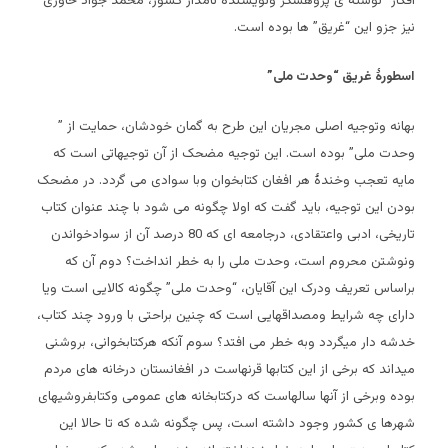
افکار” نوشته ی پژوهشگر ونویسندۀ نامدار کشور، محمد جواد خاوری
نیز جزو این “غریق” ها بوده است.
اسطورۀ غریق “وحدت ملی”
بهانه وتوجیه اصلی مجریان این طرح به گمان خودشان، حمایت از ”
وحدت ملی” بوده است. این توجیه مضحک از آن توجیهاتی است که
مایه تعجب وخندۀ هر افغان کتابخوان وبا سوادی می گردد. در مضحک
بودن این توجیه، باید گفت که اولا چگونه می شود با چند عنوان کتاب
تاریخی، ادبی واعتقادی، درجامعه ای که 80 درصد آن از سوادخواندن
ونوشتن محروم است، وحدت ملی را به خطر انداخت؟ دوم آن که
براساس تعریف ودرک این آقایان، “وحدت ملی” چگونه کالایی است ویا
دارای چه شرایط ومصداقهایی است که چنین براحتی با ورود چند کتاب،
خدشه دار میگردد وبه خطر می افتد؟ سوم آنکه هرکتابخوانی، بروشنی
میداند که برخی از این کتابها قرنهاست در افغانستان درخانه های مردم
بوده وبرخی از آنها سالهاست که درکتابخانه های عمومی وکتابفروشیهای
شهرها ی کشور وجود داشته است، پس چگونه شده که تا حالا این