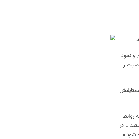
.
 وانمود
منیت را
همتایانش
 روابط
ند تا در
 شود.»