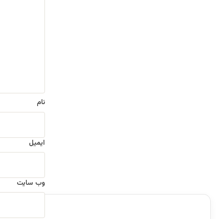
د
گ
ا
ه
*
نام
ایمیل
وب‌ سایت