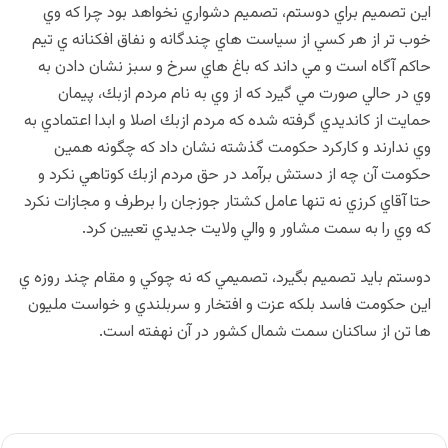
اين تصميم براي دوستم، تصميم دشواري نخواهد بود چرا كه وي
خوب تر از هر كسي از سياست هاي چندگانه و نفاق افكنانه ي تيم
حاكم آگاه است و مي داند كه باغ هاي سرخ و سبز نشان دادن به
وي در حالي صورت مي گيرد كه از وي به نام مردم ازبك، پيمان
حمايت از كانديدي گرفته شده كه مردم ازبك اصلا و ابدا اعتمادي به
وي ندارند و كاركرد حكومت گذشته نشان داد كه چگونه همين
حكومت آن چه از دستش برآمد در حق مردم ازبك كوتاهي نكرد و
حتا آقاي كرزي نه تنها عامل كشتار جوزجان را برطرف و مجازات نكرد
كه وي را به سمت مشاور و والي ولايت جديدي تعيين كرد.
دوستم بايد تصميم بگيرد، تصميمي كه نه چوكي و مقام چند روزه ي
اين حكومت فاسد بلكه عزت و افتخار و سربلندي و خواست مليون
ها تن از ساكنان سمت شمال كشور در آن نهفته است.