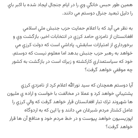
همين طور حبس خانگي وي را در ايام جنجال ايجاد شده با اكبر باي
را دليل تبعيد جنرال دوستم مي دانند.
به نظر مي آيد كه با اعلام حمايت حزب جنبش ملي اسلامي
افغانستان از نامزدي حامد كرزي در انتخابات اخير، بازگشت وي و
برخورداري از امتيازات سابقش، پاداشي است كه دولت كرزي مي
خواهد به رهبر حزب جنبش بدهد اما معلوم نيست كه دوستم،
خود كه سياستمداري كاركشته و زيرك است در بازگشت به كشور
چه موقفي خواهد گرفت؟
آيا دوستم همچنان كه سيد نورالله اعلام كرد از نامزدي كرزي
پشتيباني خواهد كرد و عملا در مخالفت با خواست و اراده ي مليون
ها شهروند ترك تبار افغانستان قرار خواهد گرفت كه والي كرزي را
عامل كشتار مردم شبرغان مي دانند و يا اين كه به اردوگاه
اپوزيسيون خواهد پيوست و در خط مردم خود و منافع آن ها قرار
خواهد گرفت؟