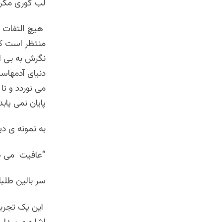
لب گوری مگر وا
هیچ التفات و 
منتظر است که ر
نگرش به بی ال
دنیای آدمهاست
می نوردد و تا
پایان نمی یابد
به نمونه ی دی
“عافیت می ط
سر بالین طلبا
این یک تجربه 