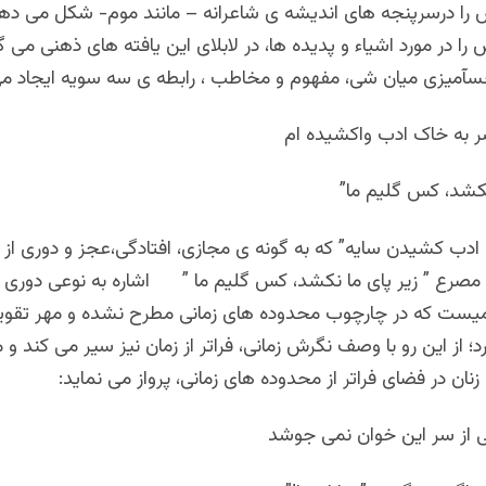
را درسرپنجه های اندیشه ی شاعرانه – مانند موم- شکل می دهد
 در مورد اشیاء و پدیده ها، در لابلای این یافته های ذهنی می گن
حسآمیزی میان شی، مفهوم و مخاطب ، رابطه ی سه سویه ایجاد می
 به خاک ادب واکشیده ام
 نکشد، کس گلیم ما”
ادب کشیدن سایه” که به گونه ی مجازی، افتادگی،عجز و دوری از 
و مصرع ” زیر پای ما نکشد، کس گلیم ما ” اشاره به نوعی دوری ا
یست که در چارچوب محدوده های زمانی مطرح نشده و مهر تقوی
د؛ از این رو با وصف نگرش زمانی، فراتر از زمان نیز سیر می کند و م
ل زنان در فضای فراتر از محدوده های زمانی، پرواز می نماید:
ی از سر این خوان نمی جوشد