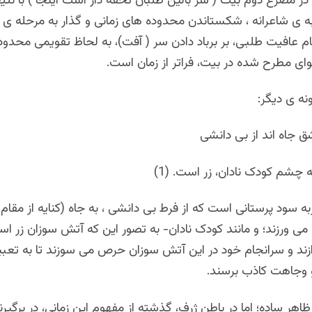
در مصرع دوم بیت ( سر بالین طلبان تحفه دار است اینجا ) با نت
ه ی شاعرانه ، شکستاندن محدوده های زمانی و گذار به مرحله ی فر
 عافیت طلبی، بر برباد دادن سر ( آفت)، به لحاظ تقویمی محدود
ی مطرح شده در بیت، فراتر از زمان است.
نه ی دیگر:
ق جاه اند از بی دانشی
چشم کودک نادان، زر است. (1)
ربه سود پرستانی است که از فرط بی دانشی ، به جاه (کنایه از مق
می ورزند؛ و مانند کودک نادان- به تصور این که آتش سوزان زر 
ند و سرانجام خود در این آتش سوزان حرص می سوزند تا به تعبی
و وجاهت کاذب برسند.
اهر ساده؛ اما در باطن ژرف، گذشته از مفهوم این زمانی، در برگیر