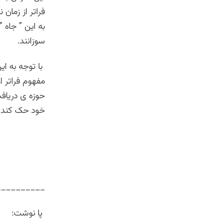
فراتر از زمان 
به این ” جاه 
سوزانند.
با توجه به ای
مفهوم فراتر ا
حوزه ی دریافت
خود حک کند.(2
__________
پا نوشت: