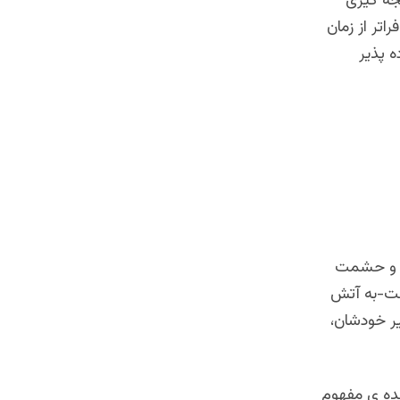
یجه گیری
اتر از زمان
ه پذیر
ام و حشمت
است-به آتش
ر خودشان،
نده ی مفهوم