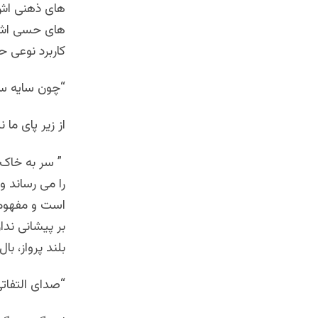
های ذهنی اش 
های حسی اش را
کاربرد نوعی 
“چون سایه سر
از زیر پای ما
” سر به خاک 
را می رساند 
است و مفهوم
بر پیشانی ندار
بلند پرواز، با
“صدای التفات