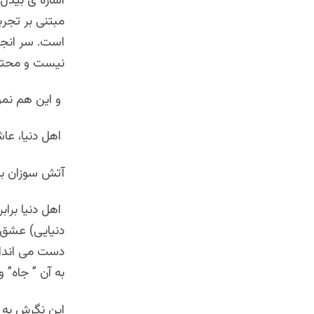
اشاره ی بیدل 
مبتنی بر تجرب
است. سر انجام
نیست و محتوا
و این هم نمو
اهل دنیا، عاش
آتش سوزان به 
اهل دنیا براب
دنیایی) عشق 
دست می انداز
به آن ” جاه” 
این نگرش به ظ