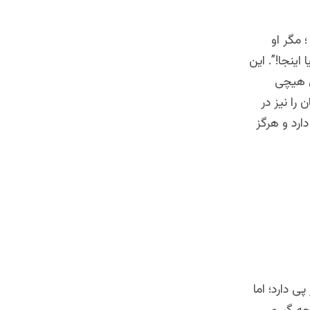
 مگر او
اینجا!”. این
ی هیچی
را نیز در
ارد و هرگز
ی دارد؛ اما