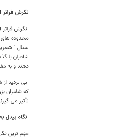
نگرش فراتر 
نگرش فراتر از
محدوده های ز
سیال ” شعریت
شاعران با گذش
دهند و به مفهو
بی تردید از ش
که شاعران بزر
تأثیر می گیرن
نگاه بیدل به
مهم ترین نگرش