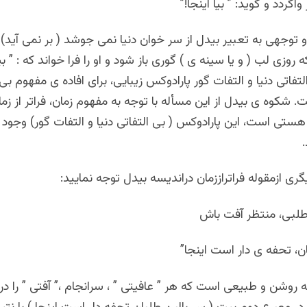
گردد و گوید: ” بیا اینجا!”
توجهی به تعبیر بیدل از سر خوان دنیا نمی جوشد ( بر نمی آید) ؛
وزی لب ( و یا سینه ی ) گوری باز شود و او را فرا خواند که : ” بیا 
تفاتی دنیا و التفات گور پارادوکس زیبایی، برای افاده ی مفهوم ب
. شکوه ی بیدل از این مسأله با توجه به مفهوم زمان، فراتر از زمان 
 هستی است، این پارادوکس ( بی التفاتی دنیا و التفات گور) وجود د
.
گری ازمقوله فراتراززمان دراندیسه بیدل توجه نمایید:
لبی، منتظر آفت باش
ن، تحفه ی دار است اینجا”
روشن و طبیعی است که هر ” عافیتی ” ، سرانجام ،” آفتی ” را در پ