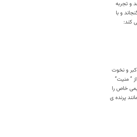
 و تجربه
جاند و با
 کند:
کبر و نخوت
ز ” منیت”
می خاص را
انند پرنده ی